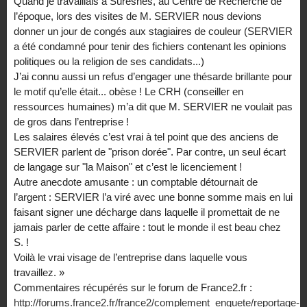
Quand je travaillais à Suresnes, au Centre de Recherche de
l’époque, lors des visites de M. SERVIER nous devions
donner un jour de congés aux stagiaires de couleur (SERVIER
a été condamné pour tenir des fichiers contenant les opinions
politiques ou la religion de ses candidats...)
J’ai connu aussi un refus d’engager une thésarde brillante pour
le motif qu’elle était... obèse ! Le CRH (conseiller en
ressources humaines) m’a dit que M. SERVIER ne voulait pas
de gros dans l’entreprise !
Les salaires élevés c’est vrai à tel point que des anciens de
SERVIER parlent de "prison dorée". Par contre, un seul écart
de langage sur "la Maison" et c’est le licenciement !
Autre anecdote amusante : un comptable détournait de
l’argent : SERVIER l’a viré avec une bonne somme mais en lui
faisant signer une décharge dans laquelle il promettait de ne
jamais parler de cette affaire : tout le monde il est beau chez
S. !
Voilà le vrai visage de l’entreprise dans laquelle vous
travaillez. »
Commentaires récupérés sur le forum de France2.fr :
http://forums.france2.fr/france2/complement_enquete/reportage-