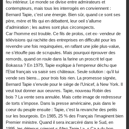
feu intérieur. Le monde se divise entre admirateurs et
contempteurs, mais tous les interrogés en conviennent :
Bernard Tapie, c’est une énergie. Bien sûr, quand ce sont ses
père, mère et fils qui en débattent, leur oeil s’allume
d’admiration ; les autres sont plus circonspects.
Car l’homme est trouble. Ce fils de prolos, cet ex- vendeur de
télévisions qui rachète des entreprises en difficulté pour les
revendre une fois requinquées, en raflant une jolie plus-value,
ne s’étouffe pas de scrupules. Mais pourquoi éprouver des
remords, quand on roule dans la farine un proscrit tel que
Bokassa ? En 1979, Tapie explique à l’empereur déchu que
l’Etat français va saisir ses châteaux. Seule solution : qu’il lui
vende ses biens... pour trois fois rien. La promesse signée,
Bernard Tapie s’envole pour le siège de l’Unicef, à New York. Il
veut tout donner aux oeuvres. Tapie, nouveau Robin des
bois ? La vente sera annulée. Mais cette image de redresseur
de torts s’impose. Dans la presse américaine, puis dans le
coeur du peuple ensuite : Tapie, c’est la revanche des petits
sur les bourgeois. En 1985, 25 % des Français l’imaginent bien
Premier ministre. Quand il sera incarcéré dans le Sud, en
1995, les détenus crieront « Allez Tapie ! ». « Ca a du bon