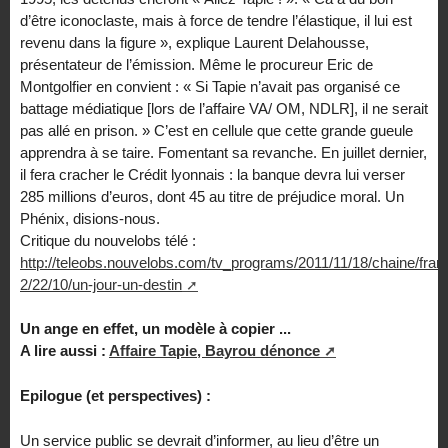
d’être iconoclaste, mais à force de tendre l’élastique, il lui est
revenu dans la figure », explique Laurent Delahousse,
présentateur de l’émission. Même le procureur Eric de
Montgolfier en convient : « Si Tapie n’avait pas organisé ce
battage médiatique [lors de l’affaire VA/ OM, NDLR], il ne serait
pas allé en prison. » C’est en cellule que cette grande gueule
apprendra à se taire. Fomentant sa revanche. En juillet dernier,
il fera cracher le Crédit lyonnais : la banque devra lui verser
285 millions d’euros, dont 45 au titre de préjudice moral. Un
Phénix, disions-nous.
Critique du nouvelobs télé :
http://teleobs.nouvelobs.com/tv_programs/2011/11/18/chaine/fran
2/22/10/un-jour-un-destin
Un ange en effet, un modèle à copier ...
A lire aussi :
Affaire Tapie, Bayrou dénonce
Epilogue (et perspectives) :
Un service public se devrait d’informer, au lieu d’être un