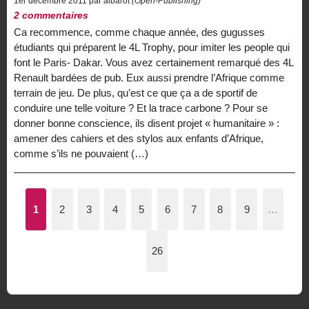
1er décembre 2011 par albarot
(Open-Publishing)
2 commentaires
Ca recommence, comme chaque année, des gugusses
étudiants qui préparent le 4L Trophy, pour imiter les people qui
font le Paris- Dakar. Vous avez certainement remarqué des 4L
Renault bardées de pub. Eux aussi prendre l’Afrique comme
terrain de jeu. De plus, qu’est ce que ça a de sportif de
conduire une telle voiture ? Et la trace carbone ? Pour se
donner bonne conscience, ils disent projet « humanitaire » :
amener des cahiers et des stylos aux enfants d’Afrique,
comme s’ils ne pouvaient (…)
1
2
3
4
5
6
7
8
9
…
26