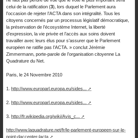
celui de la ratification (
3
), lors duquel le Parlement aura
l’occasion de rejeter l’ACTA dans son intégralité. Tous les
citoyens concernés par un processus législatif démocratique,
la préservation de l’écosystème Internet, la liberté
d’expression, la vie privée et l’accès aux soins doivent
travailler avec leurs élus pour s’assurer que le Parlement
européen ne ratifie pas l’ACTA. » conclut Jérémie
Zimmermann, porte-parole de l’organisation citoyenne La
Quadrature du Net.
Paris, le 24 Novembre 2010
1.
http://www.europarl.europa.eu/sides...
2.
http://www.europarl.europa.eu/sides...
3.
http://fr.wikipedia.org/wiki/Avis_c...
http://www.laquadrature.net/fr/le-parlement-europeen-sur-le-
point-daccepter-lacta