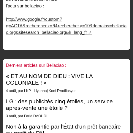
l’acta sur bellaciao :
http://www.google.fr/custom?
q=ACTA&rechercher.x=9&rechercher.y=10&domains=bellacia
o.org&sitesearch=bellaciao.org&lr=lang_fr
Derniers articles sur Bellaciao :
« ET AU NOM DE DIEU : VIVE LA
COLONIALE ! »
4 août, par LKP - Liyannaj Kont Pwofitasyon
LG : des publicités cinq étoiles, un service
après-vente une étoile ?
3 août, par Farid DAOUDI
Non à la garantie par l’État d’un prêt bancaire