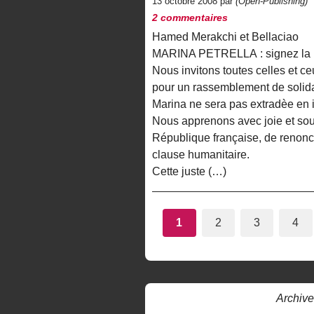
13 octobre 2008 par
(Open-Publishing)
2 commentaires
Hamed Merakchi et Bellaciao
MARINA PETRELLA : signez la pét
Nous invitons toutes celles et 
pour un rassemblement de solida
Marina ne sera pas extradèe en i
Nous apprenons avec joie et sou
République française, de renoncer
clause humanitaire.
Cette juste (…)
1
2
3
4
Archive