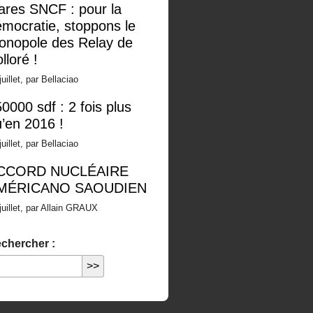
ares SNCF : pour la
mocratie, stoppons le
onopole des Relay de
lloré !
juillet, par Bellaciao
0000 sdf : 2 fois plus
’en 2016 !
juillet, par Bellaciao
CCORD NUCLÉAIRE
MÉRICANO SAOUDIEN
juillet, par Allain GRAUX
chercher :