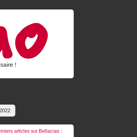
saire !
 2022
rniers articles sur Bellaciao :