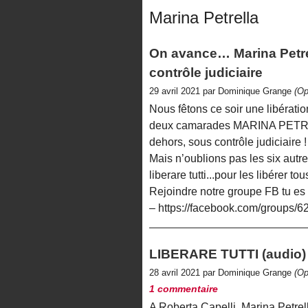
Marina Petrella
On avance… Marina Petrel
contrôle judiciaire
29 avril 2021 par Dominique Grange
(Op
Nous fêtons ce soir une libératio
deux camarades MARINA PETRE
dehors, sous contrôle judiciaire !
Mais n’oublions pas les six autr
liberare tutti...pour les libérer tous
Rejoindre notre groupe FB tu es
– https://facebook.com/groups/
LIBERARE TUTTI (audio)
28 avril 2021 par Dominique Grange
(Op
1 commentaire
A Roberta Capelli, Marina Petrell