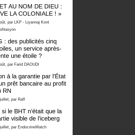
 ET AU NOM DE DIEU :
IVE LA COLONIALE ! »
oût, par LKP - Liyannaj Kont
ofitasyon
 : des publicités cinq
oiles, un service après-
nte une étoile ?
oût, par Farid DAOUDI
n à la garantie par l’État
un prêt bancaire au profit
u RN
juillet, par Raff
 si le BHT n’était que la
rtie visible de l’iceberg
juillet, par EndocrineWatch