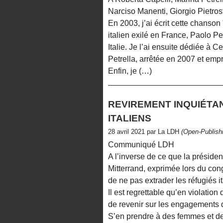
Narciso Manenti, Giorgio Pietrost
En 2003, j’ai écrit cette chanso
italien exilé en France, Paolo Per
Italie. Je l’ai ensuite dédiée à C
Petrella, arrêtée en 2007 et empri
Enfin, je (…)
REVIREMENT INQUIÉTA
ITALIENS
28 avril 2021 par La LDH
(Open-Publish
Communiqué LDH
A l’inverse de ce que la préside
Mitterrand, exprimée lors du co
de ne pas extrader les réfugiés i
Il est regrettable qu’en violation
de revenir sur les engagements 
S’en prendre à des femmes et d