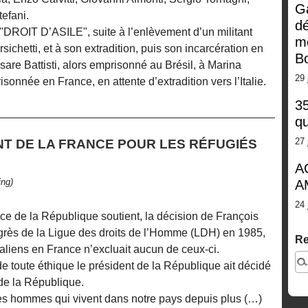
G
efani.
dé
n "DROIT D’ASILE", suite à l’enlèvement d’un militant
m
sichetti, et à son extradition, puis son incarcération en
Bo
esare Battisti, alors emprisonné au Brésil, à Marina
29 
sonnée en France, en attente d’extradition vers l’Italie.
35
qu
27 
NT DE LA FRANCE POUR LES RÉFUGIÉS
A
ing)
A
24 
nce de la République soutient, la décision de François
ngrès de la Ligue des droits de l’Homme (LDH) en 1985,
Re
taliens en France n’excluait aucun de ceux-ci.
 de toute éthique le président de la République ait décidé
de la République.
es hommes qui vivent dans notre pays depuis plus (…)