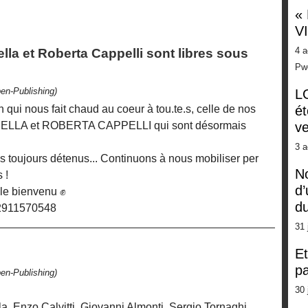
«
V
4 a
la et Roberta Cappelli sont libres sous
Pw
en-Publishing)
LG
n qui nous fait chaud au coeur à tou.te.s, celle de nos
ét
LLA et ROBERTA CAPPELLI qui sont désormais
ve
3 a
es toujours détenus... Continuons à nous mobiliser per
No
 !
d’
 le bienvenu ✊
d
62911570548
31 
Et
pa
en-Publishing)
30 
a, Enzo Calvitti, Giovanni Almonti, Sergio Tornaghi,