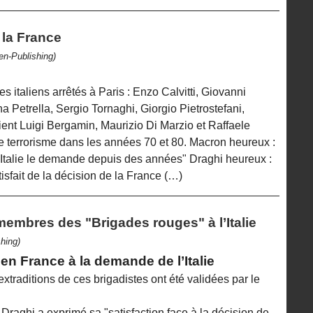
 la France
en-Publishing)
ues italiens arrêtés à Paris : Enzo Calvitti, Giovanni
a Petrella, Sergio Tornaghi, Giorgio Pietrostefani,
ient Luigi Bergamin, Maurizio Di Marzio et Raffaele
e terrorisme dans les années 70 et 80. Macron heureux :
Italie le demande depuis des années" Draghi heureux :
sfait de la décision de la France (…)
-membres des "Brigades rouges" à l’Italie
hing)
en France à la demande de l’Italie
xtraditions de ces brigadistes ont été validées par le
 Draghi a exprimé sa "satisfaction face à la décision de