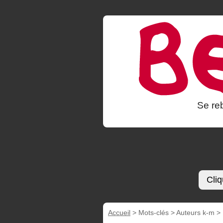
Se reb
Cliq
Accueil
> Mots-clés > Auteurs k-m >