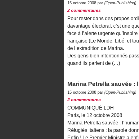
15 octobre 2008 par
(Open-Publishing)
2 commentaires
Pour rester dans des propos ordi
davantage électoral, c’st une que
face à l’alerte urgente qu’inspir
française (Le Monde, Libé, et tou 
de l’extradition de Marina.
Des gens bien intentionnés passe
quand ils parlent de (…)
Marina Petrella sauvée : 
15 octobre 2008 par
(Open-Publishing)
2 commentaires
COMMUNIQUÉ LDH
Paris, le 12 octobre 2008
Marina Petrella sauvée : l’humani
Réfugiés italiens : la parole don
Enfin ! Le Premier Ministre a en