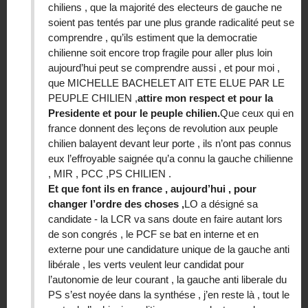
chiliens , que la majorité des electeurs de gauche ne
soient pas tentés par une plus grande radicalité peut se
comprendre , qu’ils estiment que la democratie
chilienne soit encore trop fragile pour aller plus loin
aujourd’hui peut se comprendre aussi , et pour moi ,
que MICHELLE BACHELET AIT ETE ELUE PAR LE
PEUPLE CHILIEN ,
attire mon respect et pour la
Presidente et pour le peuple chilien.
Que ceux qui en
france donnent des leçons de revolution aux peuple
chilien balayent devant leur porte , ils n’ont pas connus
eux l’effroyable saignée qu’a connu la gauche chilienne
, MIR , PCC ,PS CHILIEN .
Et que font ils en france , aujourd’hui , pour
changer l’ordre des choses ,
LO a désigné sa
candidate - la LCR va sans doute en faire autant lors
de son congrés , le PCF se bat en interne et en
externe pour une candidature unique de la gauche anti
libérale , les verts veulent leur candidat pour
l’autonomie de leur courant , la gauche anti liberale du
PS s’est noyée dans la synthése , j’en reste là , tout le