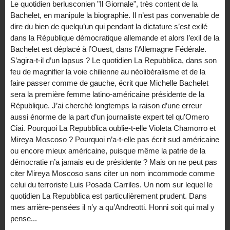
Le quotidien berlusconien "Il Giornale", très content de la
Bachelet, en manipule la biographie. Il n’est pas convenable de
dire du bien de quelqu’un qui pendant la dictature s’est exilé
dans la République démocratique allemande et alors l’exil de la
Bachelet est déplacé à l’Ouest, dans l’Allemagne Fédérale.
S’agira-t-il d’un lapsus ? Le quotidien La Repubblica, dans son
feu de magnifier la voie chilienne au néolibéralisme et de la
faire passer comme de gauche, écrit que Michelle Bachelet
sera la première femme latino-américaine présidente de la
République. J’ai cherché longtemps la raison d’une erreur
aussi énorme de la part d’un journaliste expert tel qu’Omero
Ciai. Pourquoi La Repubblica oublie-t-elle Violeta Chamorro et
Mireya Moscoso ? Pourquoi n’a-t-elle pas écrit sud américaine
ou encore mieux américaine, puisque même la patrie de la
démocratie n’a jamais eu de présidente ? Mais on ne peut pas
citer Mireya Moscoso sans citer un nom incommode comme
celui du terroriste Luis Posada Carriles. Un nom sur lequel le
quotidien La Repubblica est particulièrement prudent. Dans
mes arrière-pensées il n’y a qu’Andreotti. Honni soit qui mal y
pense...