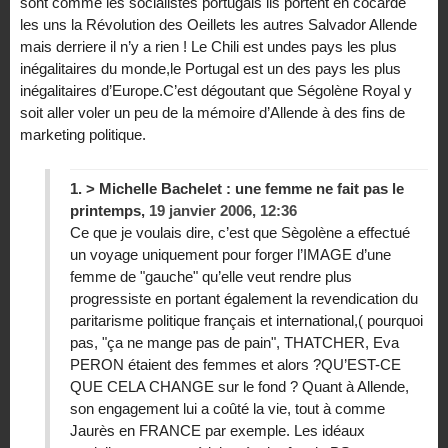
sont comme les socialistes portugais ils portent en cocarde
les uns la Révolution des Oeillets les autres Salvador Allende
mais derriere il n’y a rien ! Le Chili est undes pays les plus
inégalitaires du monde,le Portugal est un des pays les plus
inégalitaires d’Europe.C’est dégoutant que Ségolène Royal y
soit aller voler un peu de la mémoire d’Allende à des fins de
marketing politique.
1.
> Michelle Bachelet : une femme ne fait pas le
printemps,
19 janvier 2006, 12:36
Ce que je voulais dire, c’est que Sègolène a effectué
un voyage uniquement pour forger l’IMAGE d’une
femme de "gauche" qu’elle veut rendre plus
progressiste en portant également la revendication du
paritarisme politique français et international,( pourquoi
pas, "ça ne mange pas de pain", THATCHER, Eva
PERON étaient des femmes et alors ?QU’EST-CE
QUE CELA CHANGE sur le fond ? Quant à Allende,
son engagement lui a coûté la vie, tout à comme
Jaurès en FRANCE par exemple. Les idéaux