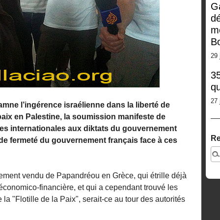
G
dé
m
Bo
29 
35
qu
27 
ne l’ingérence israélienne dans la liberté de
 paix en Palestine, la soumission manifeste de
es internationales aux diktats du gouvernement
Re
 de fermeté du gouvernement français face à ces
ment vendu de Papandréou en Grèce, qui étrille déjà
économico-financière, et qui a cependant trouvé les
a "Flotille de la Paix", serait-ce au tour des autorités