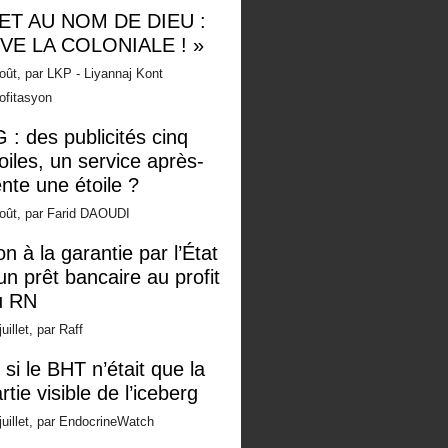
 ET AU NOM DE DIEU :
IVE LA COLONIALE ! »
oût, par LKP - Liyannaj Kont
ofitasyon
 : des publicités cinq
oiles, un service après-
nte une étoile ?
oût, par Farid DAOUDI
n à la garantie par l’État
un prêt bancaire au profit
u RN
juillet, par Raff
 si le BHT n’était que la
rtie visible de l’iceberg
juillet, par EndocrineWatch