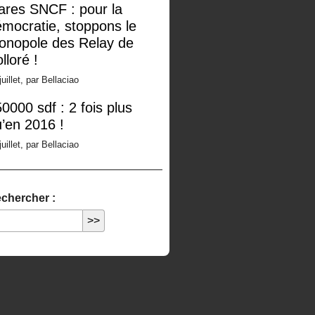
ares SNCF : pour la
mocratie, stoppons le
onopole des Relay de
lloré !
juillet, par Bellaciao
0000 sdf : 2 fois plus
’en 2016 !
juillet, par Bellaciao
chercher :