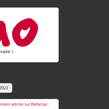
saire !
 2022
rniers articles sur Bellaciao :