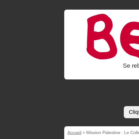
Se reb
Cliq
Accueil
>
Mission Palestine : Le Col