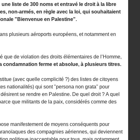
 une liste de 300 noms et entravé le droit à la libre
tes, non-armés, en règle avec la loi, qui souhaitaient
ationale "Bienvenue en Palestine".
ans plusieurs aéroports européens, et notamment en
fié que de violation des droits élémentaires de l’Homme,
la condamnation ferme et absolue, à plusieurs titres.
itue (avec quelle complicité ?) des listes de citoyens
es nationalités) qui sont "persona non grata" pour
les désirent se rendre en Palestine. De quel droit ? A quel
, parce que militants de la paix, considérés comme des
spose manifestement de moyens conséquents pour
s paranoïaques des compagnies aériennes, qui deviennent
tion politique inacceptable pour tous, mais notamment