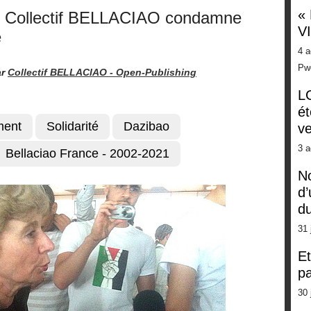
«
Le Collectif BELLACIAO condamne
V
e
4 a
Pw
ar
Collectif BELLACIAO -
Open-Publishing
LG
ét
ent
Solidarité
Dazibao
ve
3 a
Bellaciao France - 2002-2021
No
d’
d
31 
Et
pa
30 