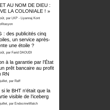
 ET AU NOM DE DIEU :
IVE LA COLONIALE ! »
oût, par LKP - Liyannaj Kont
ofitasyon
 : des publicités cinq
oiles, un service après-
nte une étoile ?
oût, par Farid DAOUDI
n à la garantie par l’État
un prêt bancaire au profit
u RN
juillet, par Raff
 si le BHT n’était que la
rtie visible de l’iceberg
juillet, par EndocrineWatch