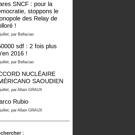
ares SNCF : pour la
mocratie, stoppons le
onopole des Relay de
lloré !
juillet, par Bellaciao
0000 sdf : 2 fois plus
’en 2016 !
juillet, par Bellaciao
CCORD NUCLÉAIRE
MÉRICANO SAOUDIEN
juillet, par Allain GRAUX
arco Rubio
juillet, par Allain GRAUX
chercher :