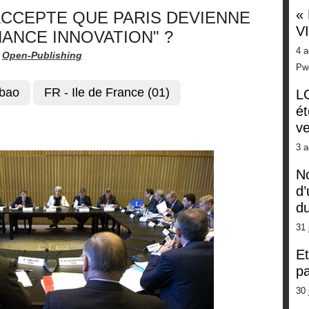
«
ACCEPTE QUE PARIS DEVIENNE
V
NANCE INNOVATION" ?
4 a
r
Open-Publishing
Pw
bao
FR - Ile de France (01)
LG
ét
ve
3 a
No
d’
d
31 
Et
pa
30 