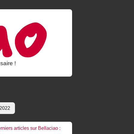
saire !
 2022
rniers articles sur Bellaciao :