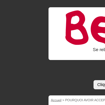
Se reb
Cliq
Accueil
>
POURQUOI AVOIR ACCEP