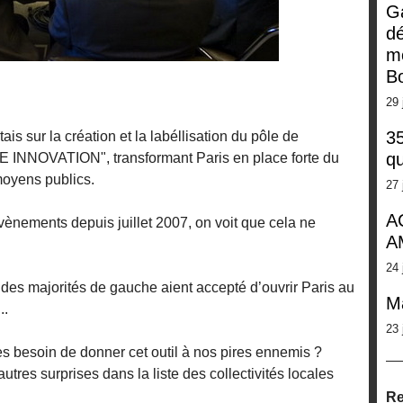
G
dé
m
Bo
29 
35
tais sur la création et la labéllisation du pôle de
qu
E INNOVATION", transformant Paris en place forte du
moyens publics.
27 
A
ènements depuis juillet 2007, on voit que cela ne
A
24 
es majorités de gauche aient accepté d’ouvrir Paris au
M
..
23 
les besoin de donner cet outil à nos pires ennemis ?
utres surprises dans la liste des collectivités locales
Re