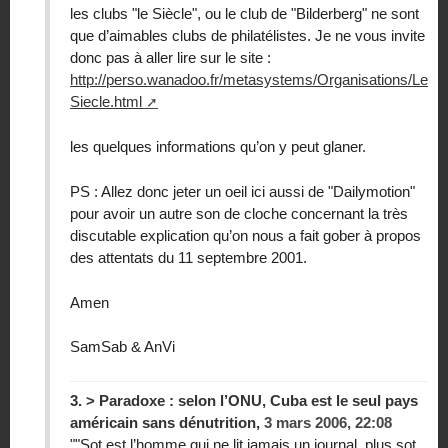
les clubs "le Siècle", ou le club de "Bilderberg" ne sont
que d’aimables clubs de philatélistes. Je ne vous invite
donc pas à aller lire sur le site :
http://perso.wanadoo.fr/metasystems/Organisations/Le
Siecle.html
les quelques informations qu’on y peut glaner.
PS : Allez donc jeter un oeil ici aussi de "Dailymotion"
pour avoir un autre son de cloche concernant la très
discutable explication qu’on nous a fait gober à propos
des attentats du 11 septembre 2001.
Amen
SamSab & AnVi
3.
> Paradoxe : selon l’ONU, Cuba est le seul pays
américain sans dénutrition,
3 mars 2006, 22:08
""Sot est l’homme qui ne lit jamais un journal, plus sot