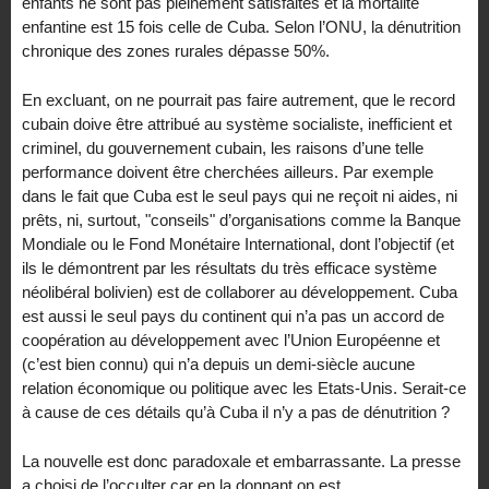
enfants ne sont pas pleinement satisfaites et la mortalité
enfantine est 15 fois celle de Cuba. Selon l’ONU, la dénutrition
chronique des zones rurales dépasse 50%.
En excluant, on ne pourrait pas faire autrement, que le record
cubain doive être attribué au système socialiste, inefficient et
criminel, du gouvernement cubain, les raisons d’une telle
performance doivent être cherchées ailleurs. Par exemple
dans le fait que Cuba est le seul pays qui ne reçoit ni aides, ni
prêts, ni, surtout, "conseils" d’organisations comme la Banque
Mondiale ou le Fond Monétaire International, dont l’objectif (et
ils le démontrent par les résultats du très efficace système
néolibéral bolivien) est de collaborer au développement. Cuba
est aussi le seul pays du continent qui n’a pas un accord de
coopération au développement avec l’Union Européenne et
(c’est bien connu) qui n’a depuis un demi-siècle aucune
relation économique ou politique avec les Etats-Unis. Serait-ce
à cause de ces détails qu’à Cuba il n’y a pas de dénutrition ?
La nouvelle est donc paradoxale et embarrassante. La presse
a choisi de l’occulter car en la donnant on est