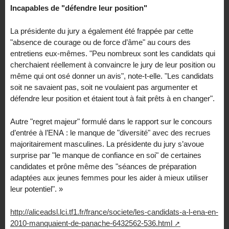
Incapables de "défendre leur position"
La présidente du jury a également été frappée par cette
"absence de courage ou de force d’âme" au cours des
entretiens eux-mêmes. "Peu nombreux sont les candidats qui
cherchaient réellement à convaincre le jury de leur position ou
même qui ont osé donner un avis", note-t-elle. "Les candidats
soit ne savaient pas, soit ne voulaient pas argumenter et
défendre leur position et étaient tout à fait prêts à en changer".
Autre "regret majeur" formulé dans le rapport sur le concours
d’entrée à l’ENA : le manque de "diversité" avec des recrues
majoritairement masculines. La présidente du jury s’avoue
surprise par "le manque de confiance en soi" de certaines
candidates et prône même des "séances de préparation
adaptées aux jeunes femmes pour les aider à mieux utiliser
leur potentiel". »
http://aliceadsl.lci.tf1.fr/france/societe/les-candidats-a-l-ena-en-
2010-manquaient-de-panache-6432562-536.html