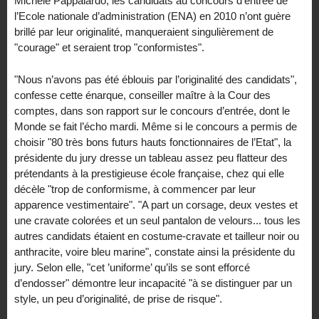
Michèle Pappalardo, les candidats au concours d’entrée de
l’Ecole nationale d’administration (ENA) en 2010 n’ont guère
brillé par leur originalité, manqueraient singulièrement de
"courage" et seraient trop "conformistes".
"Nous n’avons pas été éblouis par l’originalité des candidats",
confesse cette énarque, conseiller maître à la Cour des
comptes, dans son rapport sur le concours d’entrée, dont le
Monde se fait l’écho mardi. Même si le concours a permis de
choisir "80 très bons futurs hauts fonctionnaires de l’Etat", la
présidente du jury dresse un tableau assez peu flatteur des
prétendants à la prestigieuse école française, chez qui elle
décèle "trop de conformisme, à commencer par leur
apparence vestimentaire". "A part un corsage, deux vestes et
une cravate colorées et un seul pantalon de velours... tous les
autres candidats étaient en costume-cravate et tailleur noir ou
anthracite, voire bleu marine", constate ainsi la présidente du
jury. Selon elle, "cet ’uniforme’ qu’ils se sont efforcé
d’endosser" démontre leur incapacité "à se distinguer par un
style, un peu d’originalité, de prise de risque".