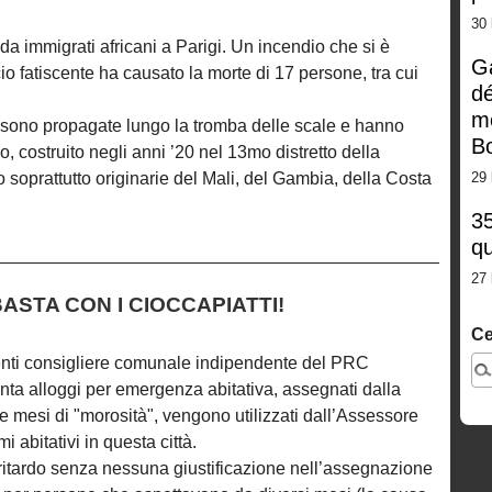
30 
da immigrati africani a Parigi. Un incendio che si è
G
cio fatiscente ha causato la morte di 17 persone, tra cui
dé
m
 sono propagate lungo la tromba delle scale e hanno
Bo
o, costruito negli anni ’20 nel 13mo distretto della
o soprattutto originarie del Mali, del Gambia, della Costa
29 
35
qu
27 
ASTA CON I CIOCCAPIATTI!
Ce
enti consigliere comunale indipendente del PRC
anta alloggi per emergenza abitativa, assegnati dalla
 mesi di "morosità", vengono utilizzati dall’Assessore
 abitativi in questa città.
 ritardo senza nessuna giustificazione nell’assegnazione