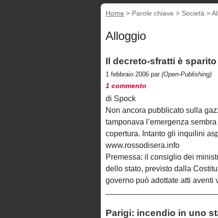
Home
> Parole chiave > Società >
Al
Alloggio
Il decreto-sfratti è sparito
1 febbraio 2006 par
(Open-Publishing)
1 commento
di Spock
Non ancora pubblicato sulla gazze
tamponava l’emergenza sembra di
copertura. Intanto gli inquilini a
www.rossodisera.info
Premessa: il consiglio dei ministr
dello stato, previsto dalla Costit
governo può adottate atti aventi 
Parigi: incendio in uno st