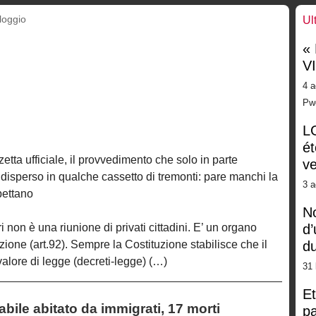
loggio
Ul
«
V
4 a
Pw
LG
ét
tta ufficiale, il provvedimento che solo in parte
ve
sperso in qualche cassetto di tremonti: pare manchi la
3 a
spettano
No
i non è una riunione di privati cittadini. E’ un organo
d’
uzione (art.92). Sempre la Costituzione stabilisce che il
d
valore di legge (decreti-legge) (…)
31 
Et
abile abitato da immigrati, 17 morti
pa