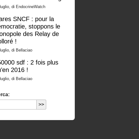
luglio, di EndocrineWatch
ares SNCF : pour la
mocratie, stoppons le
onopole des Relay de
lloré !
luglio, di Bellaciao
0000 sdf : 2 fois plus
’en 2016 !
luglio, di Bellaciao
rca: