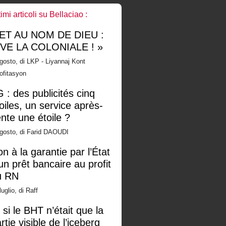
timi articoli su Bellaciao :
 ET AU NOM DE DIEU :
IVE LA COLONIALE ! »
gosto, di LKP - Liyannaj Kont
ofitasyon
 : des publicités cinq
oiles, un service après-
nte une étoile ?
gosto, di Farid DAOUDI
n à la garantie par l’État
un prêt bancaire au profit
u RN
luglio, di Raff
 si le BHT n’était que la
rtie visible de l’iceberg