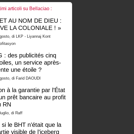
timi articoli su Bellaciao :
 ET AU NOM DE DIEU :
IVE LA COLONIALE ! »
gosto, di LKP - Liyannaj Kont
ofitasyon
 : des publicités cinq
oiles, un service après-
nte une étoile ?
gosto, di Farid DAOUDI
n à la garantie par l’État
un prêt bancaire au profit
u RN
luglio, di Raff
 si le BHT n’était que la
rtie visible de l’iceberg