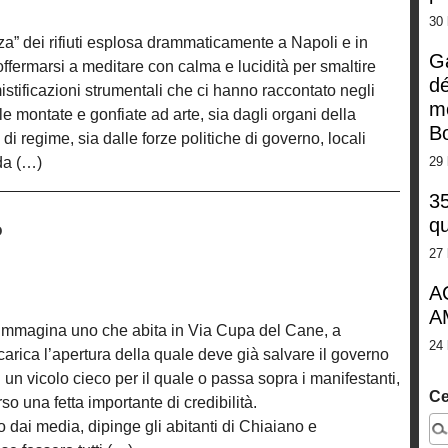
30 
za” dei rifiuti esplosa drammaticamente a Napoli e in
G
ffermarsi a meditare con calma e lucidità per smaltire
dé
mistificazioni strumentali che ci hanno raccontato negli
m
le montate e gonfiate ad arte, sia dagli organi della
Bo
i regime, sia dalle forze politiche di governo, locali
da (…)
29 
35
qu
o
27 
A
A
 l’immagina uno che abita in Via Cupa del Cane, a
24 
carica l’apertura della quale deve già salvare il governo
n un vicolo cieco per il quale o passa sopra i manifestanti,
Ce
o una fetta importante di credibilità.
o dai media, dipinge gli abitanti di Chiaiano e