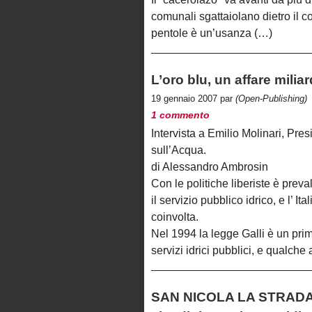
comunali sgattaiolano dietro il co
pentole è un’usanza (…)
L’oro blu, un affare milia
19 gennaio 2007 par
(Open-Publishing)
1 commento
Intervista a Emilio Molinari, Pre
sull’Acqua.
di Alessandro Ambrosin
Con le politiche liberiste è prev
il servizio pubblico idrico, e l’ It
coinvolta.
Nel 1994 la legge Galli è un pri
servizi idrici pubblici, e qualch
SAN NICOLA LA STRADA (C