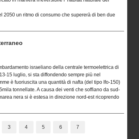
el 2050 un ritmo di consumo che supererà di ben due
terraneo
bardamento israeliano della centrale termoelettrica di
 13-15 luglio, si sta diffondendo sempre più nel
me è fuoriuscita una quantità di nafta (del tipo Ifo-150)
5mila tonnellate. A causa dei venti che soffiano da sud-
 marea nera si è estesa in direzione nord-est ricoprendo
3
4
5
6
7