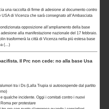
ncia una raccolta di firme di adesione al documento contro
re USA di Vicenza che sarà consegnato all’Ambasciata
condizionata opposizione all’ampliamento della base
 adesione alla manifestazione nazionale del 17 febbraio.
in trasformerà la città di Vicenza nella più estesa base
ea (…)
acifista. Il Prc non cede: no alla base Usa
 malumori tra i Ds (Lalla Trupia si autosospende dal partito
erno)
 e qualche incidente. Oggi i comitati contro i nuovi
a Roma per protestare
di tre ore con punte clamorose quando i consiglieri