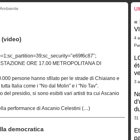
Ambiente
Ul
«
V
4 a
 (video)
Pw
=1;sc_partition=39;sc_security="e69f6c87";
LG
STAZIONE ORE 17.00 METROPOLITANA DI
ét
ve
.000 persone hanno sfilato per le strade di Chiaiano e
3 a
utta Italia come i “No dal Molin” e i “No Tav”.
del presidio, si sono esibiti vari artisti tra cui Ascanio
No
d’
ella performance di Ascanio Celestini (…)
d
31 
lla democratica
Et
pa