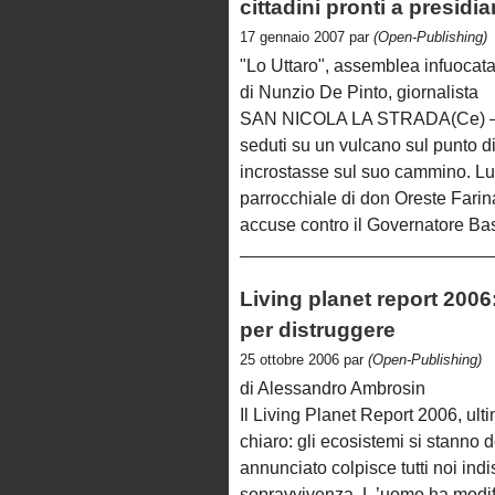
cittadini pronti a presidia
17 gennaio 2007 par
(Open-Publishing)
"Lo Uttaro", assemblea infuocata, 
di Nunzio De Pinto, giornalista
SAN NICOLA LA STRADA(Ce) – E’
seduti su un vulcano sul punto di
incrostasse sul suo cammino. Lu
parrocchiale di don Oreste Farina
accuse contro il Governatore Bas
Living planet report 20
per distruggere
25 ottobre 2006 par
(Open-Publishing)
di Alessandro Ambrosin
Il Living Planet Report 2006, ult
chiaro: gli ecosistemi si stanno 
annunciato colpisce tutti noi ind
sopravvivenza. L ’uomo ha modific