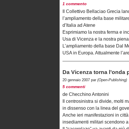
1 commento
Il Collettivo Bellaciao Grecia la
l’ampliamento della base milita
d’Italia ad Atene
Esprimiamo la nostra ferma e in
Usa di Vicenza e la nostra piena
L’ampliamento della base Dal Mol
USA in Europa. Attualmente l’ar
Da Vicenza torna l’onda p
20 gennaio 2007 par
(Open-Publishing)
5 commenti
de Checchino Antonini
Il centrosinistra si divide, molti
in dissenso con la linea del gov
Anche ieri manifestazioni in città
insediamenti militari scendono 
Il “cacerolazo" va avanti da più 