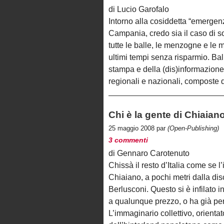
di Lucio Garofalo
Intorno alla cosiddetta “emergen
Campania, credo sia il caso di so
tutte le balle, le menzogne e le 
ultimi tempi senza risparmio. Bal
stampa e della (dis)informazione d
regionali e nazionali, composte 
Chi è la gente di Chiaian
25 maggio 2008 par
(Open-Publishing)
3 commenti
di Gennaro Carotenuto
Chissà il resto d’Italia come se
Chiaiano, a pochi metri dalla dis
Berlusconi. Questo si è infilato i
a qualunque prezzo, o ha già pers
L’immaginario collettivo, orientat