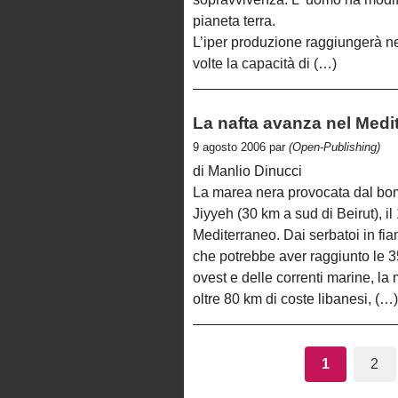
pianeta terra.
L’iper produzione raggiungerà n
volte la capacità di (…)
La nafta avanza nel Medi
9 agosto 2006 par
(Open-Publishing)
di Manlio Dinucci
La marea nera provocata dal bom
Jiyyeh (30 km a sud di Beirut), il
Mediterraneo. Dai serbatoi in fiam
che potrebbe aver raggiunto le 3
ovest e delle correnti marine, la
oltre 80 km di coste libanesi, (…)
1
2