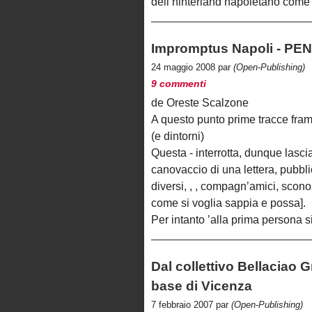
dell’hinterland napoletano come s
Impromptus Napoli - P
24 maggio 2008 par
(Open-Publishing)
9 commenti
de Oreste Scalzone
A questo punto prime tracce framm
(e dintorni)
Questa - interrotta, dunque lasciat
canovaccio di una lettera, pubblic
diversi, , , compagn’amici, sconos
come si voglia sappia e possa].
Per intanto ’alla prima persona 
Dal collettivo Bellaciao 
base di Vicenza
7 febbraio 2007 par
(Open-Publishing)