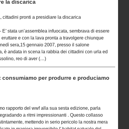
re la discarica
cittadini pronti a presidiare la discarica
 stata un’assemblea infuocata, sembrava di essere
 eruttare e con la lava pronta a travolgere chiunque
nedì sera,15 gennaio 2007, presso il salone
, è andata in scena la rabbia dei cittadini con urla ed
solino, reo di aver (…)
06: consumiamo per produrre e produciamo
imo rapporto del wwf alla sua sesta edizione, parla
degradando a ritmi impressionanti . Questo collasso
istintamente, mettendo in serio pericolo la nostra mera
ato in maniera irreversibile l’ habitat naturale del