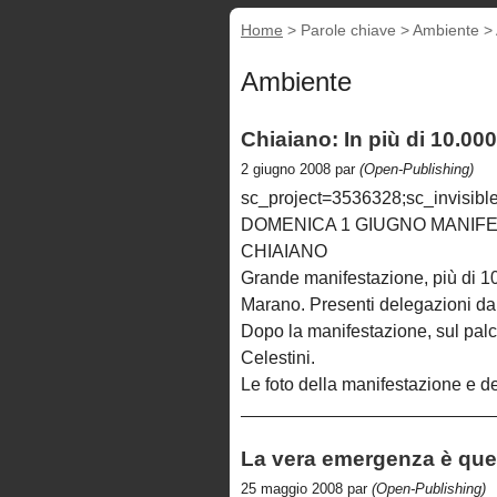
Home
> Parole chiave > Ambiente >
Ambiente
Chiaiano: In più di 10.000
2 giugno 2008 par
(Open-Publishing)
sc_project=3536328;sc_invisible
DOMENICA 1 GIUGNO MANIFE
CHIAIANO
Grande manifestazione, più di 10
Marano. Presenti delegazioni da t
Dopo la manifestazione, sul palco 
Celestini.
Le foto della manifestazione e d
La vera emergenza è que
25 maggio 2008 par
(Open-Publishing)