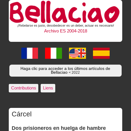
¡Rebelarse es justo, desobedecer es un deber, actuar es necesario!
Archivo ES 2004-2018
Haga clic para acceder a los últimos artículos de
Bellaciao
< 2022
Contributions
Liens
Cárcel
Dos prisioneros en huelga de hambre