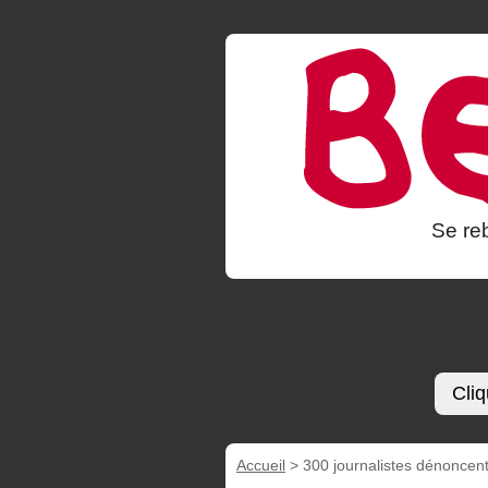
Se reb
Cliq
Accueil
>
300 journalistes dénoncent 