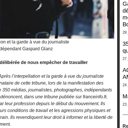
G
dé
m
Bo
29 
tion et la garde à vue du journaliste
35
ndépendant Gaspard Glanz
qu
27 
délibérée de nous empêcher de travailler
A
Après l’interpellation et la garde à vue du journaliste
A
taire de cette tribune, lors de la manifestation des
24 
 de 350 médias, journalistes, photographes, indépendants
M
dénoncent, dans une tribune publiée sur franceinfo.fr,
par leur profession depuis le début du mouvement. Ils
23 
eurs conditions de travail et les agressions physiques et
in. Ils revendiquent leur droit à informer et la liberté de
ement.
Re