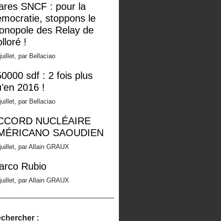
ares SNCF : pour la
mocratie, stoppons le
onopole des Relay de
lloré !
juillet, par Bellaciao
0000 sdf : 2 fois plus
’en 2016 !
juillet, par Bellaciao
CCORD NUCLÉAIRE
MÉRICANO SAOUDIEN
juillet, par Allain GRAUX
arco Rubio
juillet, par Allain GRAUX
chercher :