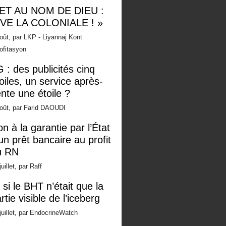
 ET AU NOM DE DIEU :
IVE LA COLONIALE ! »
oût, par LKP - Liyannaj Kont
ofitasyon
 : des publicités cinq
oiles, un service après-
nte une étoile ?
oût, par Farid DAOUDI
n à la garantie par l’État
un prêt bancaire au profit
u RN
juillet, par Raff
 si le BHT n’était que la
rtie visible de l’iceberg
juillet, par EndocrineWatch