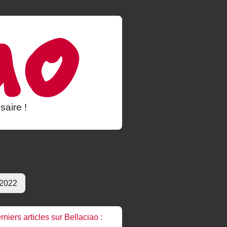
saire !
 2022
rniers articles sur Bellaciao :