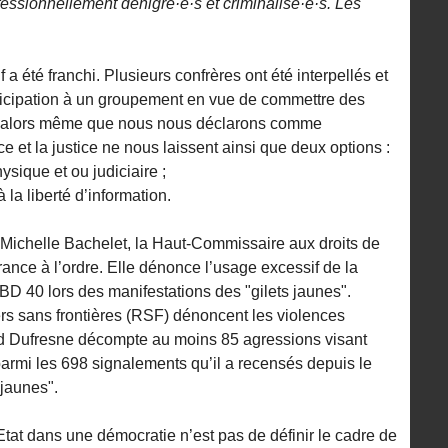
ssionnellement dénigré·e·s et criminalisé·e·s. Les
a été franchi. Plusieurs confrères ont été interpellés et
ticipation à un groupement en vue de commettre des
, alors même que nous nous déclarons comme
lice et la justice ne nous laissent ainsi que deux options :
ysique et ou judiciaire ;
 la liberté d’information.
Michelle Bachelet, la Haut-Commissaire aux droits de
ance à l’ordre. Elle dénonce l’usage excessif de la
D 40 lors des manifestations des "gilets jaunes".
rs sans frontières (RSF) dénoncent les violences
vid Dufresne décompte au moins 85 agressions visant
parmi les 698 signalements qu’il a recensés depuis le
jaunes".
Etat dans une démocratie n’est pas de définir le cadre de