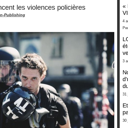
«
cent les violences policières
V
n-Publishing
4 a
Pw
LG
ét
ve
3 a
No
d’
d
31 
Et
pa
30 