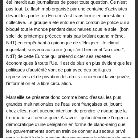
été interdit aux journalistes de poser toute question. Ce n’est
pas tout. Le flash mob organisé par une centaine d’activistes
devant les portes du Forum s’est transformé en arrestation
collective. Le groupe a été entouré d’un cordon de police qui a
bloqué tout le monde pendant deux heures sous le soleil (bon
soleil de printemps précoce mais pas brûlant quand même,
NdT) en empêchant à quiconque de s’éloigner. Un climat
inquiétant, survenu au cœur (oui, c’est bien écrit "au cœur",
NdT) de cette Europe qui prétend dicter ses recettes
économiques à toute l’Ue. Il est de plus en plus évident que les
politiques d’austérité vont de pair avec des politiques
répressives et de privation des droits concernant la vie privée,
l’information et la libre circulation.
Marseille se présente donc comme banc d’essai, les plus
grandes multinationales de l’eau sont françaises et, jouant
chez elles, n’ont aucune intention de prendre le risque que la
tromperie soit démasquée. A savoir : qu’on dénonce l’urgence
démocratique d’une délégation en forme de blanc-seing que
les gouvernements sont en train de donner au secteur privé
pour la totalité de la gestion des ressources hydriques de notre