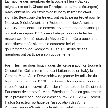
La majorité des membres de la Société Henry Jackson
(signataires de la Charte de Principes et parrains étrangers)
maintiennent un lien étroit avec le lobby militariste et/ou
sioniste. Beaucoup d’entre eux ont participé au Projet pour le
Nouveau Siècle Américain (Project for the New American
Century) association de néoconservateurs usaméricains qui
ont élaboré depuis 1997, une stratégie pour contrôler les
ressources énergétiques du Moyen-Orient. Ce groupe a eu
une influence décisive sur le caractère belliciste du
gouvernement de George W. Bush. Plusieurs de ses
membres ont participé à son gouvernement.
Parmi les membres britanniques de l’organisation on trouve le
Colonel Tim Colins (commandant britannique en Irak), le
Général-Major John Drewienkiewicz (conseiller militaire du
haut représentant de l’ONU en Bosnie-Herzégovine, juridiction
imposée qui a le pouvoir d’annuler n’importe quelle décision du
Parlement de ce pays), Mark Etherington (ancien gouverneur
de la province occupée de Wasit en Irak- 2003-2004), Robert
Halfon (directeur politique de l’association des Amis
Conservateurs d’Israël dont le rôle est celui de resserrer les