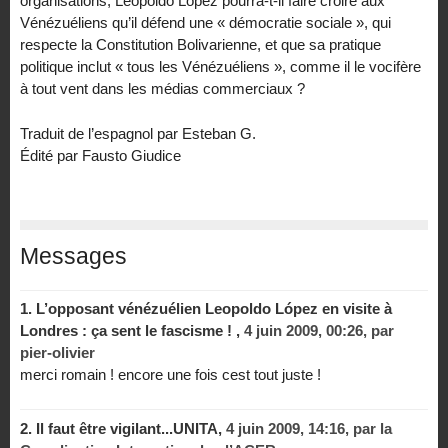
organisations, Leopoldo López pourra-t-il faire croire aux
Vénézuéliens qu’il défend une « démocratie sociale », qui
respecte la Constitution Bolivarienne, et que sa pratique
politique inclut « tous les Vénézuéliens », comme il le vocifère
à tout vent dans les médias commerciaux ?
Traduit de l’espagnol par Esteban G.
Édité par Fausto Giudice
Messages
1.
L’opposant vénézuélien Leopoldo López en visite à
Londres : ça sent le fascisme ! ,
4 juin 2009, 00:26
,
par
pier-olivier
merci romain ! encore une fois cest tout juste !
2.
Il faut être vigilant...UNITA,
4 juin 2009, 14:16
,
par
la