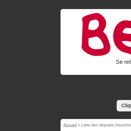
Se reb
Cliq
Accueil
>
Liste des députés insoumis