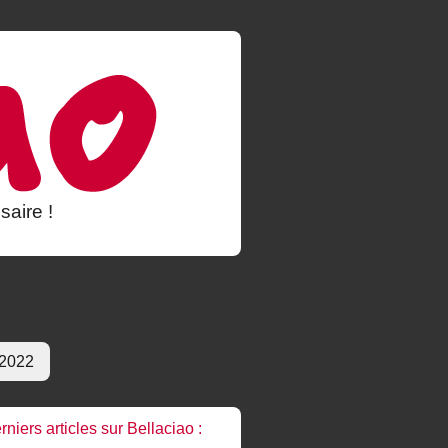
saire !
 2022
rniers articles sur Bellaciao :