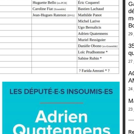
G
dé
m
Bo
29 
35
qu
27 
A
A
24 
M
23 
Re