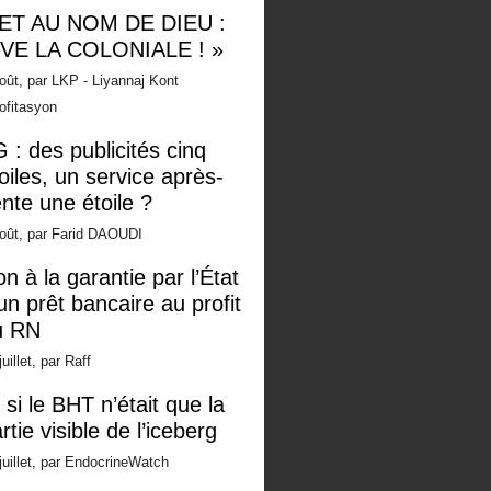
 ET AU NOM DE DIEU :
IVE LA COLONIALE ! »
oût, par LKP - Liyannaj Kont
ofitasyon
 : des publicités cinq
oiles, un service après-
nte une étoile ?
oût, par Farid DAOUDI
n à la garantie par l’État
un prêt bancaire au profit
u RN
juillet, par Raff
 si le BHT n’était que la
rtie visible de l’iceberg
juillet, par EndocrineWatch