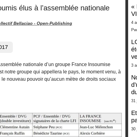
«
oumis élus à l’assemblée nationale
V
4 a
llectif Bellaciao -
Open-Publishing
Pw
LG
2017
ét
ve
’Assemblée nationale d’un groupe France Insoumise
3 a
’est notre groupe qui appellera le pays, le moment venu, à
No
e le nouveau pouvoir qu’aucun mètre de droits sociaux
d’
d
31 
Et
pa
30 