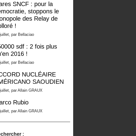
ares SNCF : pour la
mocratie, stoppons le
onopole des Relay de
lloré !
juillet, par Bellaciao
0000 sdf : 2 fois plus
’en 2016 !
juillet, par Bellaciao
CCORD NUCLÉAIRE
MÉRICANO SAOUDIEN
juillet, par Allain GRAUX
arco Rubio
juillet, par Allain GRAUX
chercher :