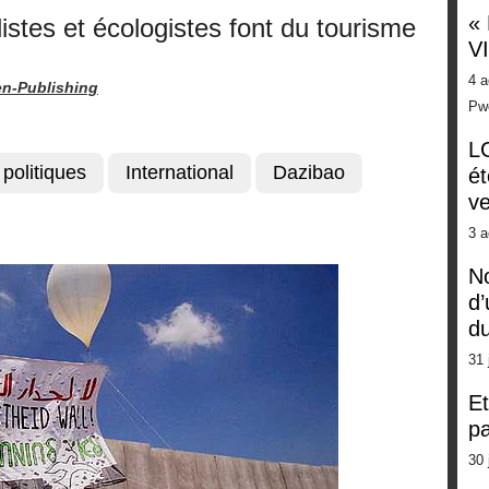
«
istes et écologistes font du tourisme
V
4 a
n-Publishing
Pw
LG
 politiques
International
Dazibao
ét
ve
3 a
No
d’
d
31 
Et
pa
30 