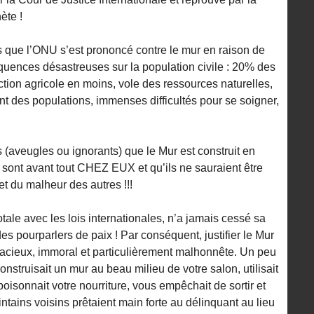
ète !
 que l’ONU s’est prononcé contre le mur en raison de
équences désastreuses sur la population civile : 20% des
ction agricole en moins, vole des ressources naturelles,
t des populations, immenses difficultés pour se soigner,
(aveugles ou ignorants) que le Mur est construit en
s sont avant tout CHEZ EUX et qu’ils ne sauraient être
et du malheur des autres !!!
 totale avec les lois internationales, n’a jamais cessé sa
es pourparlers de paix ! Par conséquent, justifier le Mur
allacieux, immoral et particulièrement malhonnête. Un peu
onstruisait un mur au beau milieu de votre salon, utilisait
poisonnait votre nourriture, vous empêchait de sortir et
intains voisins prêtaient main forte au délinquant au lieu