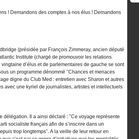
niens ! Demandons des comptes à nos élus ! Demandons
edbridge (présidée par François Zimmeray, ancien député
tlantic Institute (chargé de promouvoir les relations
ne vingtaine d’élus et de parlementaires de gauche se sont
aël sous un programme dénommé "Chances et menaces
yage digne du Club Med : entretien avec Sharon et autres
res avec une kyriel de journalistes, artistes et intellectuels
e délégation. Il a ainsi déclaré : "Ce voyage représente
rti socialiste français afin de s’inscrire dans un
epuis trop longtemps". A la veille de leur retour en
 que c’est par ce genre d’initiatives que les mentalités