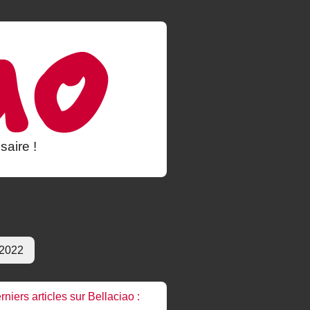
saire !
 2022
rniers articles sur Bellaciao :