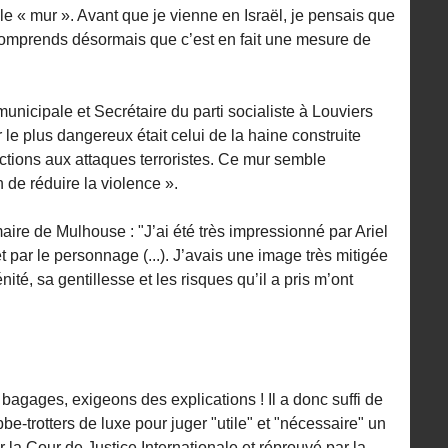
 le « mur ». Avant que je vienne en Israël, je pensais que
e comprends désormais que c’est en fait une mesure de
municipale et Secrétaire du parti socialiste à Louviers
r le plus dangereux était celui de la haine construite
actions aux attaques terroristes. Ce mur semble
 de réduire la violence ».
ire de Mulhouse : "J’ai été très impressionné par Ariel
et par le personnage (...). J’avais une image très mitigée
nité, sa gentillesse et les risques qu’il a pris m’ont
s bagages, exigeons des explications ! Il a donc suffi de
be-trotters de luxe pour juger "utile" et "nécessaire" un
 la Cour de Justice Internationale et réprouvé par la