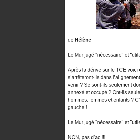
de
Hélène
Le Mur jugé "nécessaire" et "u
Après la dérive sur le TCE voici 
s’arrêteront-ils dans l’aligneme
venir ? Se sont-ils seulement don
annexé et occupé ? Ont-ils seule
hommes, femmes et enfants ? C’e
gauche !
Le Mur jugé "nécessaire" et "util
NON, pas d’ac !!!