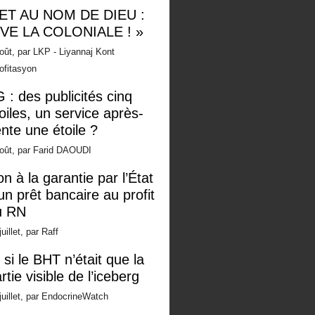
 ET AU NOM DE DIEU :
IVE LA COLONIALE ! »
oût, par LKP - Liyannaj Kont
ofitasyon
 : des publicités cinq
oiles, un service après-
nte une étoile ?
oût, par Farid DAOUDI
n à la garantie par l’État
un prêt bancaire au profit
u RN
juillet, par Raff
 si le BHT n’était que la
rtie visible de l’iceberg
juillet, par EndocrineWatch