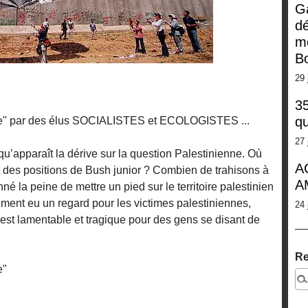
G
dé
m
Bo
29 
35
qu
tile" par des élus SOCIALISTES et ECOLOGISTES ...
27 
qu’apparaît la dérive sur la question Palestinienne. Où
A
nt des positions de Bush junior ? Combien de trahisons à
A
né la peine de mettre un pied sur le territoire palestinien
ment eu un regard pour les victimes palestiniennes,
24 
st lamentable et tragique pour des gens se disant de
Re
e"