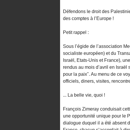
Défendons le droit des Palesti
des comptes à l’Europe !
Petit rappel :
Sous l’égide de l’association M
socialiste européen) et du Transa
Israël, Etats-Unis et France), u
rendus au mois d’avril en Isr
pour la paix". Au menu de ce vo
officiels, diners, visites, rencont
... La belle vie, quoi !
François Zimeray conduisait cett
une opportunité unique pour le Pa
dialogue duquel il a été absent d
France, chacun s’accordait à dire