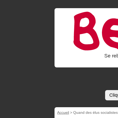
Se reb
Cliq
Accueil
>
Quand des élus socialistes 