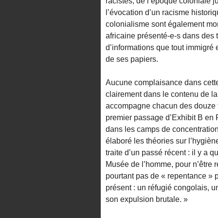
racistes, de l’époque coloniale ju
l’évocation d’un racisme histori
colonialisme sont également mon
africaine présenté-e-s dans des 
d’informations que tout immigré e
de ses papiers.
Aucune complaisance dans cette 
clairement dans le contenu de l
accompagne chacun des douze ta
premier passage d’Exhibit B en Fr
dans les camps de concentration 
élaboré les théories sur l’hygiène
traite d’un passé récent : il y a
Musée de l’homme, pour n’être res
pourtant pas de « repentance » 
présent : un réfugié congolais, 
son expulsion brutale. »