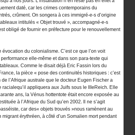
squ’à nos jours. L’installation n’en reste pas en effet à
quement daté, car les crimes contemporains du
trés, crûment. On songera à ces immigré-e-s d’origine
tableaux intitulés « Objet trouvé », accompagné-e-s
st obligé de fournir en préfecture pour le renouvellement
évocation du colonialisme. C’est ce que l’on voit
a performance elle-même et dans son para-texte qui
bleaux. Comme le disait déjà Eric Fassin lors du
ance, la pièce « pose des continuités historiques : c’est
de l’Afrique australe que le docteur Eugen Fischer a
 racialequ’il appliquera aux Juifs sous le IIIeReich. Elle
 quarante ans, la Vénus hottentote était encore exposée au
tituée à l’Afrique du Sud qu’en 2002. Il ne s’agit
passéiste, car des« objets trouvés »nous ramènent au
un migrant érythréen, à côté d’un Somalien mort pendant