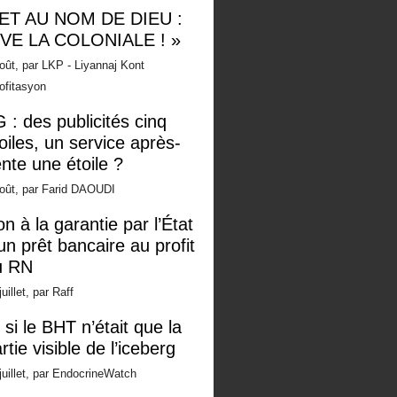
 ET AU NOM DE DIEU :
IVE LA COLONIALE ! »
oût, par LKP - Liyannaj Kont
ofitasyon
 : des publicités cinq
oiles, un service après-
nte une étoile ?
oût, par Farid DAOUDI
n à la garantie par l’État
un prêt bancaire au profit
u RN
juillet, par Raff
 si le BHT n’était que la
rtie visible de l’iceberg
juillet, par EndocrineWatch