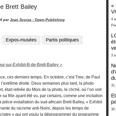
«
e Brett Bailey
V
4 a
14
par
Jean Scorza -
Open-Publishing
Pw
LG
Expos-musées
Partis politiques
ét
ve
3 a
our-sur-Exhibit-B-de-Brett-Bailey
No
d’
e, ces derniers temps. En octobre, c’est Tree, de Paul
d
 l’extrême droite. Deux semaines plus tard, la photo
31 
, était retirée du Mois de la photo, le cliché, où l’on voit
Et
sa fille ayant été vu, par certains, comme une incitation
pa
 pièce-installation du sud-africain Brett Bailey, « Exhibit
nante du racisme anti-Noirs, depuis les temps de
30 
racistes » qui ont voulu la déprogrammer du programme