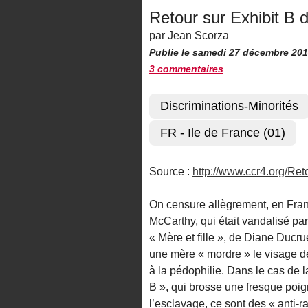
Retour sur Exhibit B d
par Jean Scorza
Publie le samedi 27 décembre 20
3 commentaires
Discriminations-Minorités
FR - Ile de France (01)
Source :
http://www.ccr4.org/Ret
On censure allègrement, en Franc
McCarthy, qui était vandalisé par
« Mère et fille », de Diane Ducruet
une mère « mordre » le visage de 
à la pédophilie. Dans le cas de la
B », qui brosse une fresque poig
l’esclavage, ce sont des « anti-