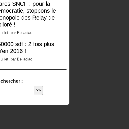
ares SNCF : pour la
mocratie, stoppons le
onopole des Relay de
lloré !
juillet, par Bellaciao
0000 sdf : 2 fois plus
’en 2016 !
juillet, par Bellaciao
chercher :