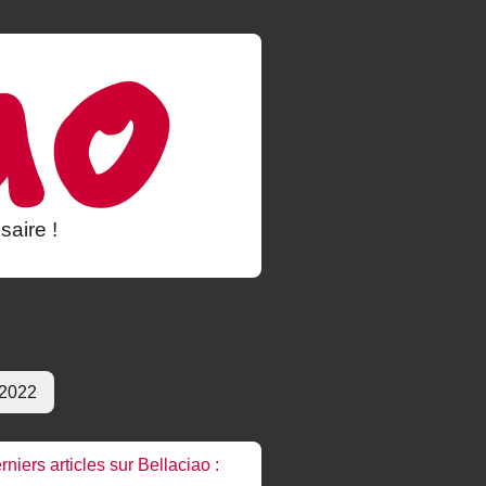
saire !
 2022
rniers articles sur Bellaciao :