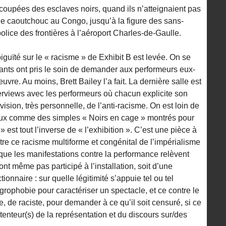
coupées des esclaves noirs, quand ils n’atteignaient pas
de caoutchouc au Congo, jusqu’à la figure des sans-
olice des frontières à l’aéroport Charles-de-Gaulle.
mbiguïté sur le « racisme » de Exhibit B est levée. On se
ants ont pris le soin de demander aux performeurs eux-
vre. Au moins, Brett Bailey l’a fait. La dernière salle est
rviews avec les performeurs où chacun explicite son
vision, très personnelle, de l’anti-racisme. On est loin de
eux comme des simples « Noirs en cage » montrés pour
 » est tout l’inverse de « l’exhibition ». C’est une pièce à
tre ce racisme multiforme et congénital de l’impérialisme
 que les manifestations contre la performance relèvent
ont même pas participé à l’installation, soit d’une
tionnaire : sur quelle légitimité s’appuie tel ou tel
rophobie pour caractériser un spectacle, et ce contre le
 de raciste, pour demander à ce qu’il soit censuré, si ce
tenteur(s) de la représentation et du discours sur/des