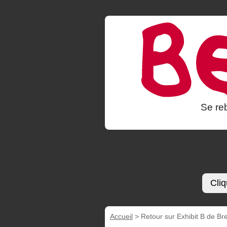
Se reb
Cliq
Accueil
>
Retour sur Exhibit B de Bre