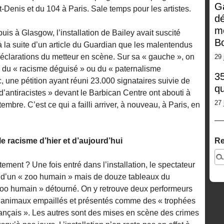
G
-Denis et du 104 à Paris. Sale temps pour les artistes.
dé
m
is à Glasgow, l’installation de Bailey avait suscité
Bo
à la suite d’un article du Guardian que les malentendus
 déclarations du metteur en scène. Sur sa « gauche », on
29 
e du « racisme déguisé » ou du « paternalisme
35
c, une pétition ayant réuni 23.000 signataires suivie de
qu
d’antiracistes » devant le Barbican Centre ont abouti à
27 
mbre. C’est ce qui a failli arriver, à nouveau, à Paris, en
 racisme d’hier et d’aujourd’hui
Re
tement ? Une fois entré dans l’installation, le spectateur
as d’un « zoo humain » mais de douze tableaux du
 zoo humain » détourné. On y retrouve deux performeurs
’animaux empaillés et présentés comme des « trophées
nçais ». Les autres sont des mises en scène des crimes