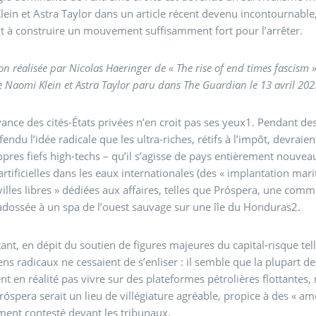
ein et Astra Taylor dans un article récent devenu incontournable, 
t à construire un mouvement suffisamment fort pour l’arrêter.
on réalisée par Nicolas Haeringer de « The rise of end times fascism 
de Naomi Klein et Astra Taylor paru dans The Guardian le 13 avril 202
nce des cités-États privées n’en croit pas ses yeux1. Pendant de
fendu l’idée radicale que les ultra-riches, rétifs à l’impôt, devraien
opres fiefs high-techs – qu’il s’agisse de pays entièrement nouvea
 artificielles dans les eaux internationales (des « implantation mari
villes libres » dédiées aux affaires, telles que Próspera, une com
dossée à un spa de l’ouest sauvage sur une île du Honduras2.
ant, en dépit du soutien de figures majeures du capital-risque tel
iens radicaux ne cessaient de s’enliser : il semble que la plupart
nt en réalité pas vivre sur des plateformes pétrolières flottantes
spera serait un lieu de villégiature agréable, propice à des « amé
ment contesté devant les tribunaux.