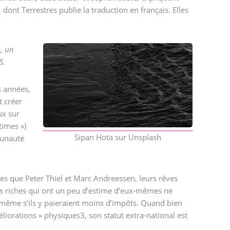
dont Terrestres publie la traduction en français. Elles
», un
5.
s années,
t créer
ux sur
times »)
Sipan Hota sur Unsplash
munauté
les que Peter Thiel et Marc Andreessen, leurs rêves
 des riches qui ont un peu d’estime d’eux-mêmes ne
, même s’ils y paieraient moins d’impôts. Quand bien
liorations » physiques3, son statut extra-national est