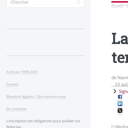
Accueil
>
La
t
Archives 1999-2021
de Naomi
23 ao
Contact
Sign
Mentions légales
|
Qui sommes-nous
Se connecter
L’inscription est obligatoire pour publier sur
L’idéolo
Bellaciao.