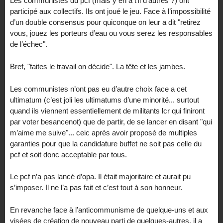
Les communistes du pcf (mais y en a t’il d’autres ?) ont
participé aux collectifs. Ils ont joué le jeu. Face à l’impossibilité
d’un double consensus pour quiconque on leur a dit "retirez
vous, jouez les porteurs d’eau ou vous serez les responsables
de l’échec".
Bref, "faites le travail on décide". La tête et les jambes.
Les communistes n’ont pas eu d’autre choix face a cet
ultimatum (c’est joli les ultimatums d’une minorité... surtout
quand ils viennent essentiellement de militants lcr qui finiront
par voter besancenot) que de partir, de se lancer en disant "qui
m’aime me suive"... ceic après avoir proposé de multiples
garanties pour que la candidature buffet ne soit pas celle du
pcf et soit donc acceptable par tous.
Le pcf n’a pas lancé d’opa. Il était majoritaire et aurait pu
s’imposer. Il ne l’a pas fait et c’est tout à son honneur.
En revanche face à l’anticommunisme de quelque-uns et aux
visées de création de nouveau parti de quelques-autres, il a