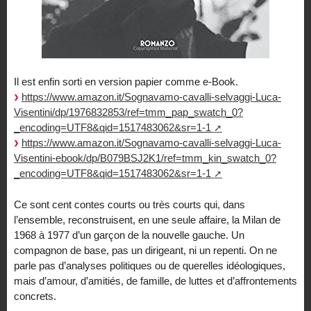
Il est enfin sorti en version papier comme e-Book.
https://www.amazon.it/Sognavamo-cavalli-selvaggi-Luca-
Visentini/dp/1976832853/ref=tmm_pap_swatch_0?
_encoding=UTF8&qid=1517483062&sr=1-1
https://www.amazon.it/Sognavamo-cavalli-selvaggi-Luca-
Visentini-ebook/dp/B079BSJ2K1/ref=tmm_kin_swatch_0?
_encoding=UTF8&qid=1517483062&sr=1-1
Ce sont cent contes courts ou très courts qui, dans
l’ensemble, reconstruisent, en une seule affaire, la Milan de
1968 à 1977 d’un garçon de la nouvelle gauche. Un
compagnon de base, pas un dirigeant, ni un repenti. On ne
parle pas d’analyses politiques ou de querelles idéologiques,
mais d’amour, d’amitiés, de famille, de luttes et d’affrontements
concrets.