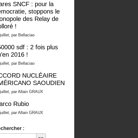
ares SNCF : pour la
mocratie, stoppons le
onopole des Relay de
lloré !
juillet, par Bellaciao
0000 sdf : 2 fois plus
’en 2016 !
juillet, par Bellaciao
CCORD NUCLÉAIRE
MÉRICANO SAOUDIEN
juillet, par Allain GRAUX
arco Rubio
juillet, par Allain GRAUX
chercher :