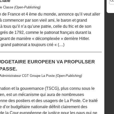
ciale
de Classe
(Open-Publishing)
e de France et 4 ème du monde, annonce qu’il veut aller
 à commencer par son vieil ami, le baron et grand
 à tous qu’il n’a qu’une patrie, celle du fric et de son
grés de 1792, comme le patronat français durant la
eant de manière « décomplexée » derrière Hitler.
e grand patronat a toujours crié « (…)
UDGETAIRE EUROPEEN VA PROPULSER
PASSE.
 Administrateur CGT Groupe La Poste
(Open-Publishing)
ordination et la gouvernance (TSCG), plus connu sous le
en, est un mécanisme qui aura de nombreuses
nne des postiers et des usagers de La Poste. Ce traité
gle d’or budgétaire nationale définit clairement des
 de la Cour européenne de justice pour les pays qui ne