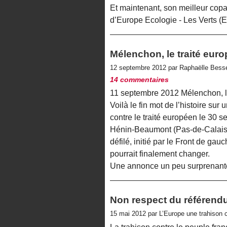
Et maintenant, son meilleur copa
d’Europe Ecologie - Les Verts (
Mélenchon, le traité euro
12 septembre 2012 par Raphaëlle Bes
14 commentaires
11 septembre 2012 Mélenchon, le 
Voilà le fin mot de l’histoire sur 
contre le traité européen le 30 
Hénin-Beaumont (Pas-de-Calais)
défilé, initié par le Front de gau
pourrait finalement changer.
Une annonce un peu surprenant
Non respect du référend
15 mai 2012 par L’Europe une trahison 