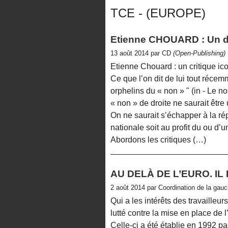
TCE - (EUROPE)
Etienne CHOUARD : Un dé
13 août 2014 par CD
(Open-Publishing)
Etienne Chouard : un critique ico
Ce que l’on dit de lui tout récem
orphelins du « non » " (in - Le
« non » de droite ne saurait être
On ne saurait s’échapper à la répo
nationale soit au profit du ou d’u
Abordons les critiques (…)
AU DELÀ DE L’EURO. IL
2 août 2014 par Coordination de la gauch
Qui a les intérêts des travailleur
lutté contre la mise en place de
Celle-ci a été établie en 1992 par