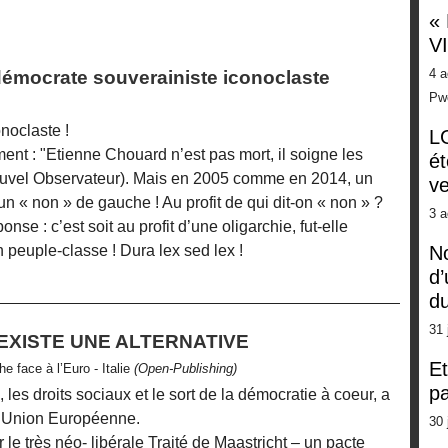
«
V
4 a
mocrate souverainiste iconoclaste
Pw
noclaste !
LG
ment : "Etienne Chouard n’est pas mort, il soigne les
ét
 nouvel Observateur). Mais en 2005 comme en 2014, un
ve
 un « non » de gauche ! Au profit de qui dit-on « non » ?
3 a
nse : c’est soit au profit d’une oligarchie, fut-elle
n peuple-classe ! Dura lex sed lex !
No
d’
d
31 
 EXISTE UNE ALTERNATIVE
Et
e face à l’Euro - Italie
(Open-Publishing)
pa
s, les droits sociaux et le sort de la démocratie à coeur, a
 l’Union Européenne.
30 
 le très néo- libérale Traité de Maastricht – un pacte