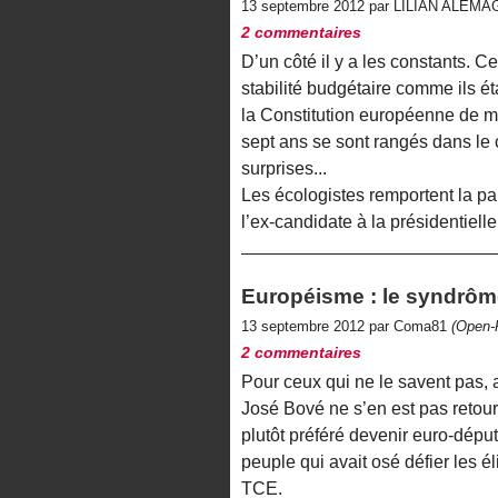
13 septembre 2012 par LILIAN ALEM
2 commentaires
D’un côté il y a les constants. C
stabilité budgétaire comme ils ét
la Constitution européenne de ma
sept ans se sont rangés dans le
surprises...
Les écologistes remportent la pa
l’ex-candidate à la présidentiell
Européisme : le syndrô
13 septembre 2012 par Coma81
(Open-
2 commentaires
Pour ceux qui ne le savent pas,
José Bové ne s’en est pas retour
plutôt préféré devenir euro-député
peuple qui avait osé défier les 
TCE.