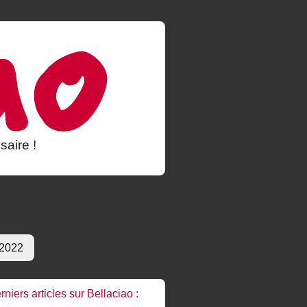
saire !
 2022
rniers articles sur Bellaciao :