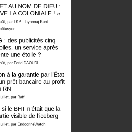
 ET AU NOM DE DIEU :
IVE LA COLONIALE ! »
oût, par LKP - Liyannaj Kont
ofitasyon
 : des publicités cinq
oiles, un service après-
nte une étoile ?
oût, par Farid DAOUDI
n à la garantie par l’État
un prêt bancaire au profit
u RN
juillet, par Raff
 si le BHT n’était que la
rtie visible de l’iceberg
juillet, par EndocrineWatch