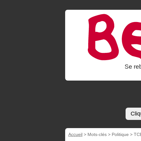
Se reb
Cliq
Accueil
> Mots-clés > Politique >
TC