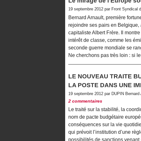
Le mirage de l’Europe so
19 septembre 2012 par Front Syndical 
Bernard Arnault, première fortun
rejoindre ses pairs en Belgique,
capitaliste Albert Frère. Il montre
intérêt de classe, comme les émi
seconde guerre mondiale se rang
Ne cherchons pas très loin : si l
LE NOUVEAU TRAITE B
LA POSTE DANS UNE IM
19 septembre 2012 par DUPIN Bernard
2 commentaires
Le traité sur la stabilité, la co
nom de pacte budgétaire europé
conséquences sur la vie quotidie
qui prévoit l’institution d’une rè
possibilités de sanctions venant