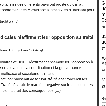
G
pitalistes des différents pays ont profité du climat
dé
’effondrement des « vrais socialismes » en s’unissant pour
m
Bo
richt a (…)
29 
35
icales réaffirment leur opposition au traité
qu
27 
idaires, UNEF
(Open-Publishing)
A
idaires et UNEF réaffirment ensemble leur opposition à
A
 sur la stabilité, la coordination et la gouvernance
24 
nefficace et socialement injuste.
M
institutionnaliserait de fait l’austérité et enfoncerait les
Traité pèserait de manière négative sur leurs politiques
23 
ires. Il aurait des conséquences (…)
Re