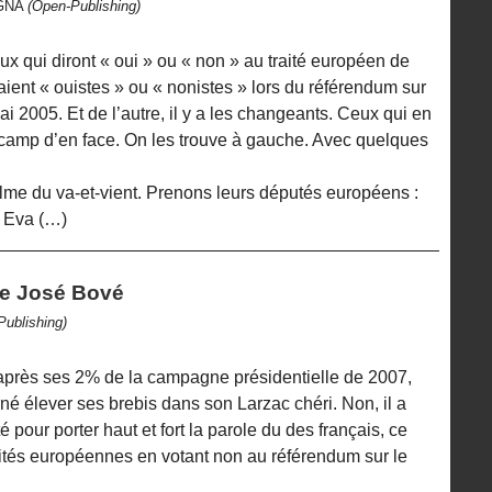
AGNA
(Open-Publishing)
eux qui diront « oui » ou « non » au traité européen de
aient « ouistes » ou « nonistes » lors du référendum sur
i 2005. Et de l’autre, il y a les changeants. Ceux qui en
 camp d’en face. On les trouve à gauche. Avec quelques
lme du va-et-vient. Prenons leurs députés européens :
e Eva (…)
me José Bové
Publishing)
 après ses 2% de la campagne présidentielle de 2007,
né élever ses brebis dans son Larzac chéri. Non, il a
 pour porter haut et fort la parole du des français, ce
élités européennes en votant non au référendum sur le