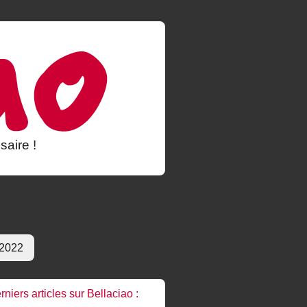
saire !
 2022
rniers articles sur Bellaciao :