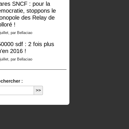
ares SNCF : pour la
mocratie, stoppons le
onopole des Relay de
lloré !
juillet, par Bellaciao
0000 sdf : 2 fois plus
’en 2016 !
juillet, par Bellaciao
chercher :