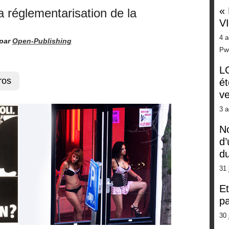
«
a réglementarisation de la
V
4 a
par
Open-Publishing
Pw
LG
ros
ét
ve
3 a
No
d’
d
31 
Et
pa
30 