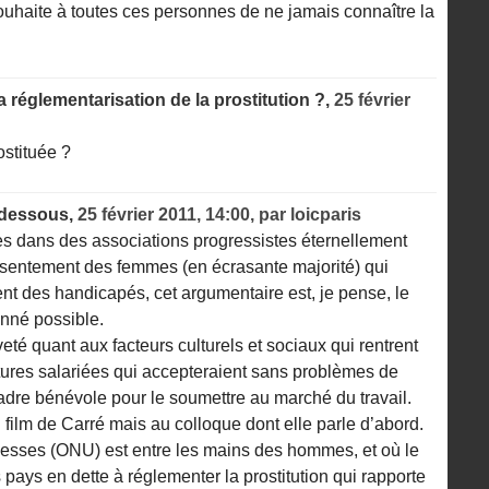
ouhaite à toutes ces personnes de ne jamais connaître la
a réglementarisation de la prostitution ?,
25 février
rostituée ?
-dessous,
25 février 2011, 14:00
,
par
loicparis
es dans des associations progressistes éternellement
nsentement des femmes (en écrasante majorité) qui
t des handicapés, cet argumentaire est, je pense, le
onné possible.
veté quant aux facteurs culturels et sociaux qui rentrent
utures salariées qui accepteraient sans problèmes de
cadre bénévole pour le soumettre au marché du travail.
au film de Carré mais au colloque dont elle parle d’abord.
esses (ONU) est entre les mains des hommes, et où le
pays en dette à réglementer la prostitution qui rapporte