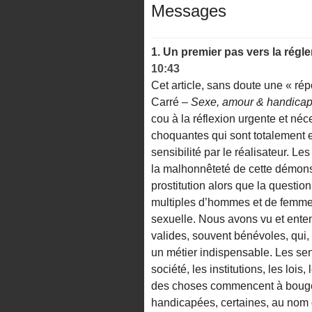
Messages
1.
Un premier pas vers la régle
10:43
Cet article, sans doute une « rép
Carré –
Sexe, amour & handica
cou à la réflexion urgente et néc
choquantes qui sont totalement e
sensibilité par le réalisateur. Le
la malhonnêteté de cette démonst
prostitution alors que la questi
multiples d’hommes et de femmes
sexuelle. Nous avons vu et ent
valides, souvent bénévoles, qui, 
un métier indispensable. Les sen
société, les institutions, les loi
des choses commencent à bouger
handicapées, certaines, au no