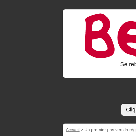
Se reb
Cliq
Accueil
>
Un premier pas vers la régl