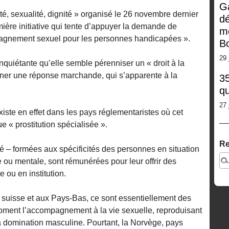
G
té, sexualité, dignité » organisé le 26 novembre dernier
dé
mière initiative qui tente d’appuyer la demande de
m
pagnement sexuel pour les personnes handicapées ».
Bo
29 
 inquiétante qu’elle semble pérenniser un « droit à la
onner une réponse marchande, qui s’apparente à la
35
qu
27 
ste en effet dans les pays réglementaristes où cet
e « prostitution spécialisée ».
Re
 – formées aux spécificités des personnes en situation
u mentale, sont rémunérées pour leur offrir des
 ou en institution.
suisse et aux Pays-Bas, ce sont essentiellement des
oment l’accompagnement à la vie sexuelle, reproduisant
la domination masculine. Pourtant, la Norvège, pays