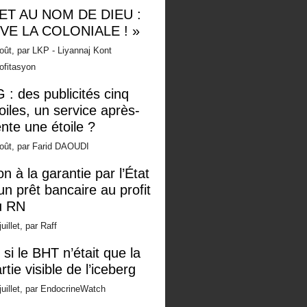
 ET AU NOM DE DIEU :
IVE LA COLONIALE ! »
oût, par LKP - Liyannaj Kont
ofitasyon
 : des publicités cinq
oiles, un service après-
nte une étoile ?
oût, par Farid DAOUDI
n à la garantie par l’État
un prêt bancaire au profit
u RN
juillet, par Raff
 si le BHT n’était que la
rtie visible de l’iceberg
juillet, par EndocrineWatch