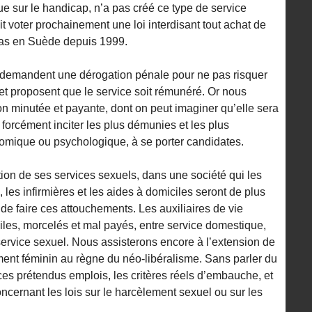
ue sur le handicap, n’a pas créé ce type de service
t voter prochainement une loi interdisant tout achat de
cas en Suède depuis 1999.
 demandent une dérogation pénale pour ne pas risquer
 et proposent que le service soit rémunéré. Or nous
on minutée et payante, dont on peut imaginer qu’elle sera
a forcément inciter les plus démunies et les plus
nomique ou psychologique, à se porter candidates.
tion de ses services sexuels, dans une société qui les
 les infirmières et les aides à domiciles seront de plus
 de faire ces attouchements. Les auxiliaires de vie
ciles, morcelés et mal payés, entre service domestique,
service sexuel. Nous assisterons encore à l’extension de
ment féminin au règne du néo-libéralisme. Sans parler du
 ces prétendus emplois, les critères réels d’embauche, et
concernant les lois sur le harcèlement sexuel ou sur les