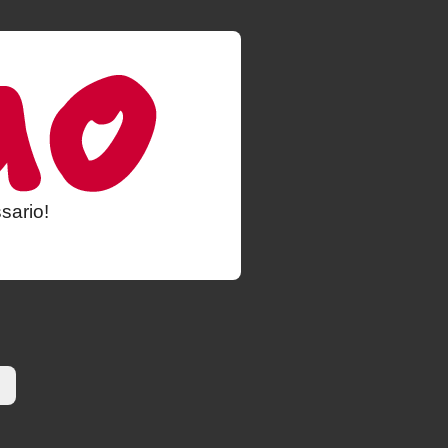
sario!