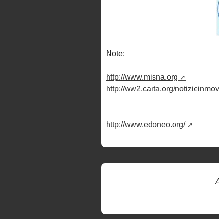
Note:
http://www.misna.org
http://ww2.carta.org/notizieinmo
http://www.edoneo.org/
A