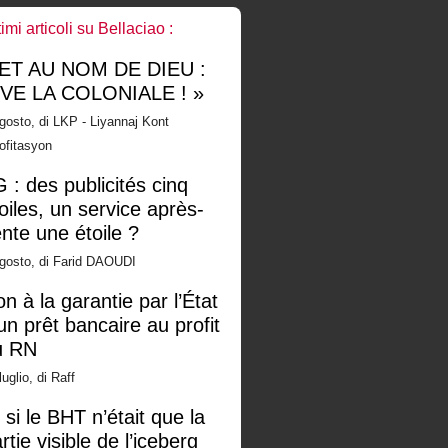
timi articoli su Bellaciao :
 ET AU NOM DE DIEU :
IVE LA COLONIALE ! »
gosto, di LKP - Liyannaj Kont
ofitasyon
 : des publicités cinq
oiles, un service après-
nte une étoile ?
gosto, di Farid DAOUDI
n à la garantie par l’État
un prêt bancaire au profit
u RN
luglio, di Raff
 si le BHT n’était que la
rtie visible de l’iceberg