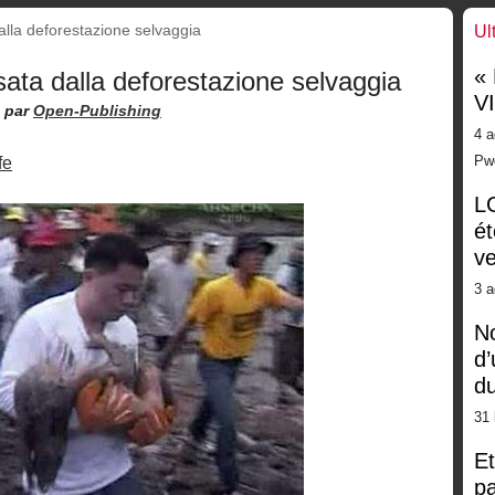
dalla deforestazione selvaggia
Ul
«
usata dalla deforestazione selvaggia
V
par
Open-Publishing
4 a
Pw
fe
LG
ét
ve
3 a
No
d’
d
31 
Et
pa