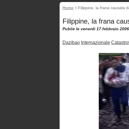
Home
>
Filippine, la frana causata 
Filippine, la frana ca
Publie le venerdì 17 febbraio 2006
Dazibao
Internazionale
Catastro