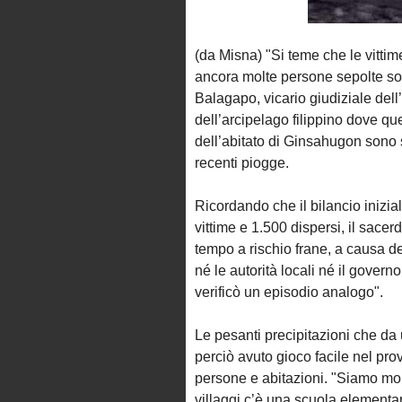
(da Misna) "Si teme che le vitti
ancora molte persone sepolte sott
Balagapo, vicario giudiziale dell’
dell’arcipelago filippino dove ques
dell’abitato di Ginsahugon sono s
recenti piogge.
Ricordando che il bilancio inizial
vittime e 1.500 dispersi, il sace
tempo a rischio frane, a causa d
né le autorità locali né il govern
verificò un episodio analogo".
Le pesanti precipitazioni che d
perciò avuto gioco facile nel pr
persone e abitazioni. "Siamo mol
villaggi c’è una scuola elementa