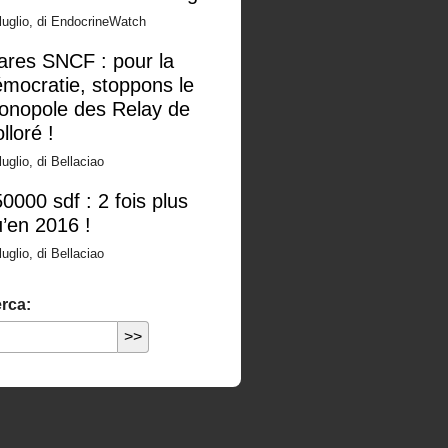
luglio, di EndocrineWatch
ares SNCF : pour la
mocratie, stoppons le
onopole des Relay de
lloré !
luglio, di Bellaciao
0000 sdf : 2 fois plus
’en 2016 !
luglio, di Bellaciao
rca: