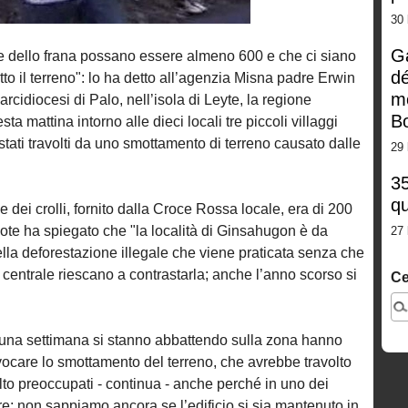
30 
G
me dello frana possano essere almeno 600 e che ci siano
dé
o il terreno": lo ha detto all’agenzia Misna padre Erwin
m
arcidiocesi di Palo, nell’isola di Leyte, la regione
Bo
ta mattina intorno alle dieci locali tre piccoli villaggi
tati travolti da uno smottamento di terreno causato dalle
29 
35
qu
e dei crolli, fornito dalla Croce Rossa locale, era di 200
rdote ha spiegato che "la località di Ginsahugon è da
27 
ella deforestazione illegale che viene praticata senza che
o centrale riescano a contrastarla; anche l’anno scorso si
Ce
a una settimana si stanno abbattendo sulla zona hanno
ovocare lo smottamento del terreno, che avrebbe travolto
to preoccupati - continua - anche perché in uno dei
re; non sappiamo ancora se l’edificio si sia mantenuto in