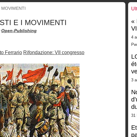
 I MOVIMENTI
Ul
«
ISTI E I MOVIMENTI
V
r
Open-Publishing
4 a
Pw
o Ferrario
Rifondazione: VII congresso
LG
ét
ve
3 a
No
d’
d
31 
Et
pa