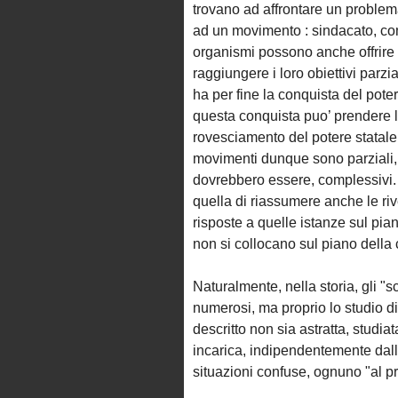
trovano ad affrontare un problema
ad un movimento : sindacato, com
organismi possono anche offrire i
raggiungere i loro obiettivi parzi
ha per fine la conquista del poter
questa conquista puo’ prendere l
rovesciamento del potere statale o
movimenti dunque sono parziali, m
dovrebbero essere, complessivi. L
quella di riassumere anche le riv
risposte a quelle istanze sul pian
non si collocano sul piano della 
Naturalmente, nella storia, gli "s
numerosi, ma proprio lo studio d
descritto non sia astratta, studia
incarica, indipendentemente dalla 
situazioni confuse, ognuno "al pr