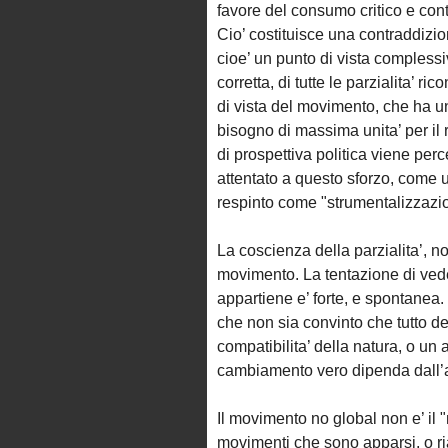
favore del consumo critico e contr
Cio’ costituisce una contraddizion
cioe’ un punto di vista comples
corretta, di tutte le parzialita’ 
di vista del movimento, che ha u
bisogno di massima unita’ per il 
di prospettiva politica viene per
attentato a questo sforzo, come u
respinto come "strumentalizzazi
La coscienza della parzialita’, n
movimento. La tentazione di vede
appartiene e’ forte, e spontanea.
che non sia convinto che tutto deb
compatibilita’ della natura, o un 
cambiamento vero dipenda dall’ade
Il movimento no global non e’ il
movimenti che sono apparsi, o ria