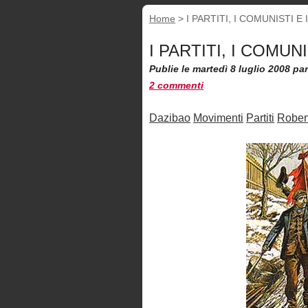
Home
>
I PARTITI, I COMUNISTI E
I PARTITI, I COMUN
Publie le martedì 8 luglio 2008
pa
2 commenti
Dazibao
Movimenti
Partiti
Robert