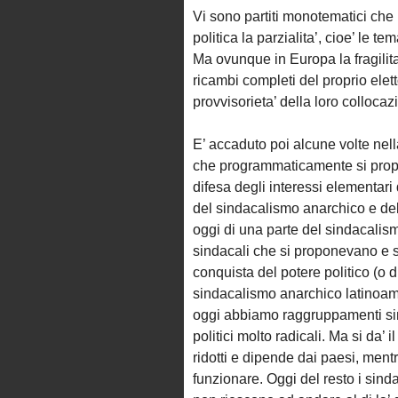
Vi sono partiti monotematici che 
politica la parzialita’, cioe’ le 
Ma ovunque in Europa la fragilita
ricambi completi del proprio elett
provvisorieta’ della loro collocaz
E’ accaduto poi alcune volte nel
che programmaticamente si propon
difesa degli interessi elementari d
del sindacalismo anarchico e del 
oggi di una parte del sindacalismo
sindacali che si proponevano e s
conquista del potere politico (o 
sindacalismo anarchico latinoame
oggi abbiamo raggruppamenti sin
politici molto radicali. Ma si da’ 
ridotti e dipende dai paesi, men
funzionare. Oggi del resto i sindac