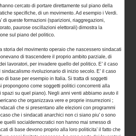
hanno cercato di portare direttamente sul piano della
tematiche specifiche, di un movimento. Ad esempio i Verdi.
’ di queste formazioni (sparizioni, riaggregazioni,
orato, paurose oscillazioni elettorali) dimostra la
ione sul piano del politico.
la storia del movimento operaio che nascessero sindacati
evano di trascendere il proprio ambito parziale, di
ei lavoratori, per invadere quello del politico. E’ il caso
sindacalismo rivoluzionario di inizio secolo. E’ il caso
 di base per esempio in Italia. Si tratta di soggetti
i propongono come soggetti politici concorrenti alla
di spazi su quel piano). Negli anni venti abbiamo avuto il
ricano che organizzava vere e proprie insurrezioni ;
dacali che si presentano alle elezioni con programmi
il caso che i sindacati anarchici non ci siano piu’ o sono
tre quelli socialdemocratici non hanno mai smesso di
ati di base devono proprio alla loro politicita’ il fatto che