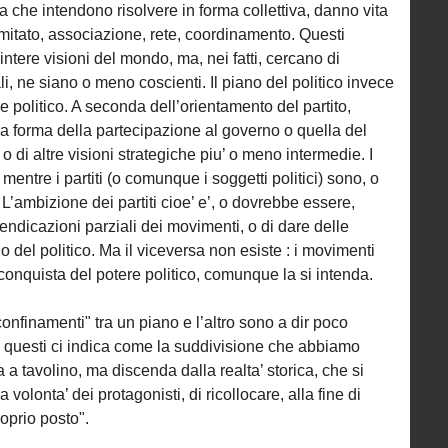
 che intendono risolvere in forma collettiva, danno vita
itato, associazione, rete, coordinamento. Questi
ntere visioni del mondo, ma, nei fatti, cercano di
ali, ne siano o meno coscienti. Il piano del politico invece
e politico. A seconda dell’orientamento del partito,
a forma della partecipazione al governo o quella del
 di altre visioni strategiche piu’ o meno intermedie. I
entre i partiti (o comunque i soggetti politici) sono, o
’ambizione dei partiti cioe’ e’, o dovrebbe essere,
endicazioni parziali dei movimenti, o di dare delle
o del politico. Ma il viceversa non esiste : i movimenti
conquista del potere politico, comunque la si intenda.
confinamenti" tra un piano e l’altro sono a dir poco
i questi ci indica come la suddivisione che abbiamo
ta a tavolino, ma discenda dalla realta’ storica, che si
volonta’ dei protagonisti, di ricollocare, alla fine di
oprio posto".