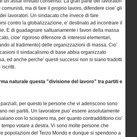
di un assai limitato consenso. La gran parte dei lavoratori
comunisti, ma di fare il proprio lavoro, difendere cioe’ gli
 dei lavoratori. Un sindacato che invece di fare
i contro la globalizzazione, e’ destinato ad incontrare il
die. E di guadagnare saltuariamente i favori della massa
o, cioe’ rigoroso difensore di interessi elementari,
ndo al tradimento) delle organizzazioni di massa. Cio’
casioni il sindacalismo di base abbia organizzato
a, ed anche perche’ questi successi non si siano tradotti
scritti.
rma naturale questa "divisione del lavoro" tra partiti e
 parziali, per questo le persone che vi aderiscono sono
ano nei partiti. Un lavoratore puo’ essere assolutamente
salario con lo sciopero ma, per quanto contraddittorio cio’
o tempo votare a destra. Vi sono molte persone che
 le popolazioni del Terzo Mondo e dunque si spendono a