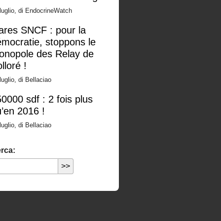
luglio, di EndocrineWatch
ares SNCF : pour la
mocratie, stoppons le
onopole des Relay de
lloré !
luglio, di Bellaciao
0000 sdf : 2 fois plus
’en 2016 !
luglio, di Bellaciao
rca: