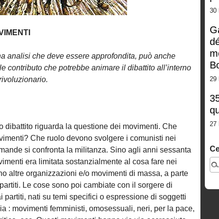
30 
G
OVIMENTI
dé
m
na analisi che deve essere approfondita, può anche
Bo
contributo che potrebbe animare il dibattito all’interno
ivoluzionario.
29 
35
qu
27 
ro dibattito riguarda la questione dei movimenti. Che
movimenti? Che ruolo devono svolgere i comunisti nei
Ce
ande si confronta la militanza. Sino agli anni sessanta
imenti era limitata sostanzialmente al cosa fare nei
no altre organizzazioni e/o movimenti di massa, a parte
 partiti. Le cose sono poi cambiate con il sorgere di
artiti, nati su temi specifici o espressione di soggetti
aia : movimenti femministi, omosessuali, neri, per la pace,