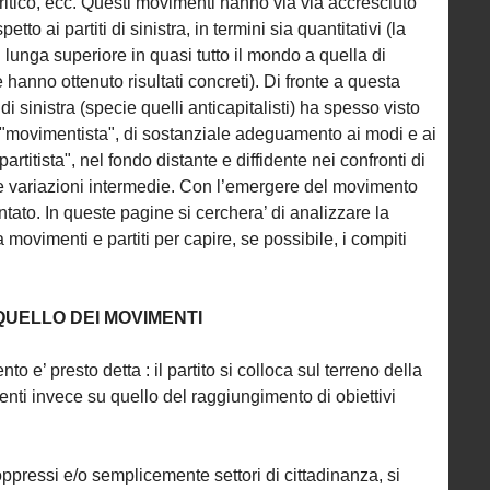
ritico, ecc. Questi movimenti hanno via via accresciuto
tto ai partiti di sinistra, in termini sia quantitativi (la
 lunga superiore in quasi tutto il mondo a quella di
che hanno ottenuto risultati concreti). Di fronte a questa
ti di sinistra (specie quelli anticapitalisti) ha spesso visto
 "movimentista", di sostanziale adeguamento ai modi e ai
rtitista", nel fondo distante e diffidente nei confronti di
e variazioni intermedie. Con l’emergere del movimento
ntato. In queste pagine si cerchera’ di analizzare la
 movimenti e partiti per capire, se possibile, i compiti
 QUELLO DEI MOVIMENTI
to e’ presto detta : il partito si colloca sul terreno della
menti invece su quello del raggiungimento di obiettivi
oppressi e/o semplicemente settori di cittadinanza, si