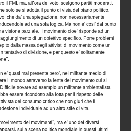
o il FMI, ma, all’ora del voto, scelgono partiti moderati.
e solo se si adotta il punto di vista del piano politico,
sivo, che da’ una spiegazione, non necessariamente
riconducendole ad una sola logica. Ma non e’ cosi’ dal punto
na visione parziale. Il movimento cioe’ risponde ad un
raggiungimento di un obiettivo specifico. Porre problemi
cepito dalla massa degli attivisti di movimento come un
n tentativo di divisione, e per questo e’ solitamente
one".
on e’ quasi mai presente pero’, nel militante medio di
re il mondo attraverso la lente del movimento cui si
 Difficile trovare ad esempio un militante ambientalista
ba essere ricondotto alla lotta per il rispetto delle
attivista del consumo critico che non giuri che il
sione individuale ad un altro stile di vita.
 "movimento dei movimenti", ma e’ uno dei diversi
pparsi, sulla scena politica mondiale in questi ultimi