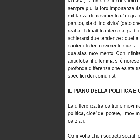
la casa, l’ambiente, il consumo c
sempre piu’ la loro importanza rispe
militanza di movimento e’ di gran
partito), sia di incisivita’ (dato 
realta’ il dibattito interno ai parti
schierarsi due tendenze : quella
contenuti dei movimenti, quella "pa
qualsiasi movimento. Con infinit
antiglobal il dilemma si é riprese
profonda differenza che esiste tra
specifici dei comunisti.
IL PIANO DELLA POLITICA E
La differenza tra partito e movimen
politica, cioe’ del potere, i movi
parziali.
Ogni volta che i soggetti sociali 