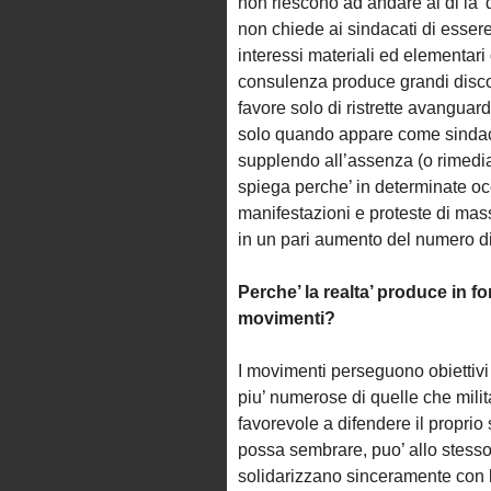
non riescono ad andare al di la’ 
non chiede ai sindacati di essere 
interessi materiali ed elementari
consulenza produce grandi discors
favore solo di ristrette avanguar
solo quando appare come sindacat
supplendo all’assenza (o rimedia
spiega perche’ in determinate oc
manifestazioni e proteste di mass
in un pari aumento del numero di i
Perche’ la realta’ produce in fo
movimenti?
I movimenti perseguono obiettivi
piu’ numerose di quelle che milit
favorevole a difendere il proprio 
possa sembrare, puo’ allo stess
solidarizzano sinceramente con