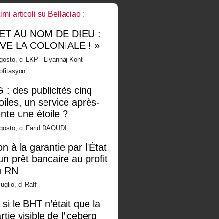
timi articoli su Bellaciao :
 ET AU NOM DE DIEU :
IVE LA COLONIALE ! »
gosto, di LKP - Liyannaj Kont
ofitasyon
 : des publicités cinq
oiles, un service après-
nte une étoile ?
gosto, di Farid DAOUDI
n à la garantie par l’État
un prêt bancaire au profit
u RN
luglio, di Raff
 si le BHT n’était que la
rtie visible de l’iceberg