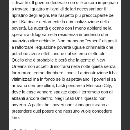
il disastro. Il governo federale non si è ancora impegnato
a trovare i quattro miliardi di dollari necessari per il
ripristino degli argini. Ma l’aspetto più preoccupante del
post-Katrina è certamente la criminalizzazione della
povertà. Le autorità giocano con i meno abbienti nella
speranza di logorarne la resistenza impedendo che
avanzino altre richieste. Non mancano "esperti" disposti
a rafforzare l’equazione povertà uguale criminalità che
potrebbe avere effetti anche sul sistema elettorale.
Quello che è probabile è però che la gente di New
Orleans non accetti di inoltrarsi nella notte quieta senza
far rumore, come direbbero i poeti. La ricostruzione li ha
vittimizzati ma in fondo se lo aspettavano. I poveri si sa
arrivano sempre ultimi, basti pensare a Messico City,
dove le case vennero spalate dopo il terremoto con gli
abitanti ancora dentro. Negli Stati Uniti questo non
avverrà. A patto che i poveri non si incaponiscano a
pretendere quel potere che nessuno vuole concedere
loro.