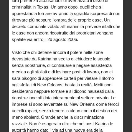
loro presenza accusandoli di aver alzato il tasso di
criminalità in Texas. Un anno dopo, quelli che si
apprestano a tornare avranno la sgradita sorpresa di non
ritrovare più neppure l’ombra delle proprie case. Un
decreto comunale votato all’unanimità prevede infatti che
le case non ancora ricostruite dai proprietari vengano
spalate via entro il 29 agosto 2006.
Visto che chi detiene ancora il potere nelle zone
devastate da Katrina ha scelto di chiudere le scuole
senza ricostruirle, di continuare a negare assistenza
medica agli sfollati e di lesinare posti di lavoro, non ci
sarà bisogno di appendere cartelli per vietare il ritorno
agli sfollati di New Orleans, basta la realtà. Molti non
desiderano neppure tornare e si dicono nauseati dalla
ricostruzione affidata interamente al settore privato. Le
imprese si sono avventate su New Orleans come feroci
uccelli rapaci, senza tenere in alcun conto il destino dei
meno abbienti. Grande anche la discriminazione
razziale. Non è esagerato dire che nel post-Katrina le
autorità hanno dato il via ad una nuova era della