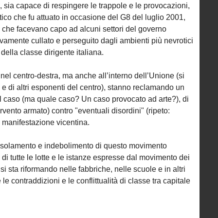
e, sia capace di respingere le trappole e le provocazioni,
stico che fu attuato in occasione del G8 del luglio 2001,
re che facevano capo ad alcuni settori del governo
amente cullato e perseguito dagli ambienti più nevrotici
della classe dirigente italiana.
nel centro-destra, ma anche all’interno dell’Unione (si
i e di altri esponenti del centro), stanno reclamando un
el caso (ma quale caso? Un caso provocato ad arte?), di
rvento armato) contro "eventuali disordini" (ripeto:
a manifestazione vicentina.
le isolamento e indebolimento di questo movimento
é di tutte le lotte e le istanze espresse dal movimento dei
i sta riformando nelle fabbriche, nelle scuole e in altri
le contraddizioni e le conflittualità di classe tra capitale