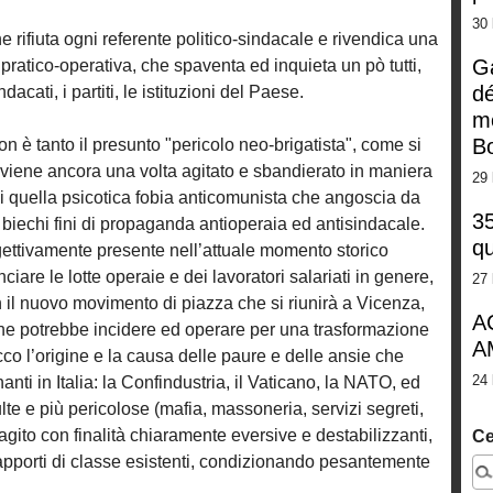
30 
 rifiuta ogni referente politico-sindacale e rivendica una
G
 pratico-operativa, che spaventa ed inquieta un pò tutti,
dé
dacati, i partiti, le istituzioni del Paese.
m
Bo
 è tanto il presunto "pericolo neo-brigatista", come si
e viene ancora una volta agitato e sbandierato in maniera
29 
di quella psicotica fobia anticomunista che angoscia da
35
 biechi fini di propaganda antioperaia ed antisindacale.
qu
ggettivamente presente nell’attuale momento storico
ciare le lotte operaie e dei lavoratori salariati in genere,
27 
n il nuovo movimento di piazza che si riunirà a Vicenza,
A
 che potrebbe incidere ed operare per una trasformazione
A
Ecco l’origine e la causa delle paure e delle ansie che
24 
anti in Italia: la Confindustria, il Vaticano, la NATO, ed
te e più pericolose (mafia, massoneria, servizi segreti,
gito con finalità chiaramente eversive e destabilizzanti,
Ce
rapporti di classe esistenti, condizionando pesantemente