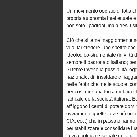
Un movimento operaio di lotta che
propria autonomia intellettuale e
non solo i padroni, ma altresì i sin
Ciò che si teme maggiormente non
vuol far credere, uno spettro ch
ideologico-strumentale (in virtù 
sempre il padronato italiano) per
Si teme invece la possibilità, o
nazionale, di rinsaldare e riaggan
nelle fabbriche, nelle scuole, co
per costruire una forza unitaria
radicale della società italiana. 
affliggono i centri di potere domin
ovviamente quelle forze più occul
CIA, ecc.) che in passato hanno a
per stabilizzare e consolidare i 
la vita politica e sociale in Italia.