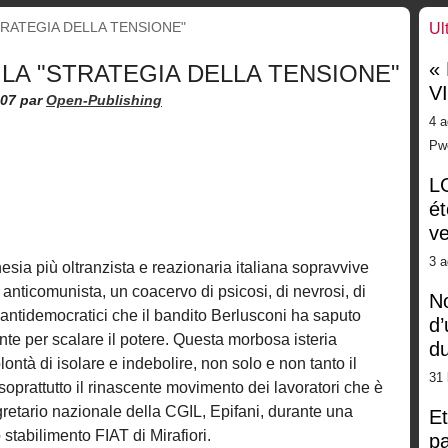
TRATEGIA DELLA TENSIONE"
Ul
«
 LA "STRATEGIA DELLA TENSIONE"
V
007
par
Open-Publishing
4 a
Pw
LG
ét
ve
3 a
hesia più oltranzista e reazionaria italiana sopravvive
 anticomunista, un coacervo di psicosi, di nevrosi, di
No
 antidemocratici che il bandito Berlusconi ha saputo
d’
nte per scalare il potere. Questa morbosa isteria
d
ontà di isolare e indebolire, non solo e non tanto il
31 
oprattutto il rinascente movimento dei lavoratori che è
gretario nazionale della CGIL, Epifani, durante una
Et
stabilimento FIAT di Mirafiori.
pa