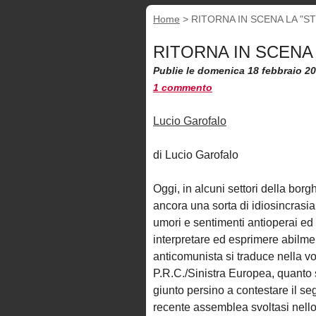
Home
>
RITORNA IN SCENA LA "S
RITORNA IN SCENA
Publie le domenica 18 febbraio 2
1 commento
Lucio Garofalo
di Lucio Garofalo
Oggi, in alcuni settori della borg
ancora una sorta di idiosincrasia
umori e sentimenti antioperai ed
interpretare ed esprimere abilme
anticomunista si traduce nella vol
P.R.C./Sinistra Europea, quanto s
giunto persino a contestare il se
recente assemblea svoltasi nello 