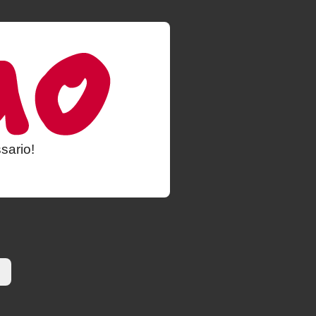
sario!