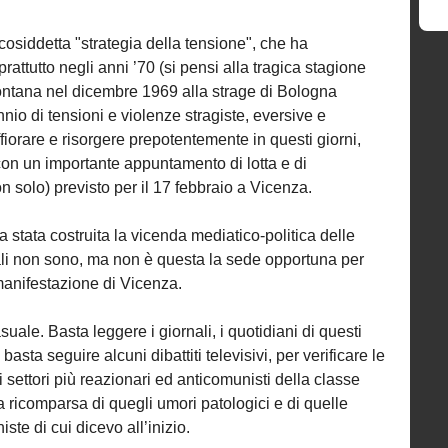
 cosiddetta "strategia della tensione", che ha
prattutto negli anni ’70 (si pensi alla tragica stagione
 Fontana nel dicembre 1969 alla strage di Bologna
nio di tensioni e violenze stragiste, eversive e
iorare e risorgere prepotentemente in questi giorni,
on un importante appuntamento di lotta e di
n solo) previsto per il 17 febbraio a Vicenza.
 stata costruita la vicenda mediatico-politica delle
ali non sono, ma non è questa la sede opportuna per
manifestazione di Vicenza.
uale. Basta leggere i giornali, i quotidiani di questi
, basta seguire alcuni dibattiti televisivi, per verificare le
i settori più reazionari ed anticomunisti della classe
 la ricomparsa di quegli umori patologici e di quelle
te di cui dicevo all’inizio.