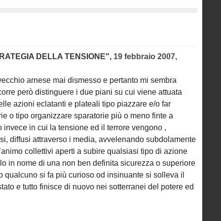
TRATEGIA DELLA TENSIONE",
19 febbraio 2007,
n vecchio arnese mai dismesso e pertanto mi sembra
ccorre però distinguere i due piani su cui viene attuata
lle azioni eclatanti e plateali tipo piazzare e/o far
 o tipo organizzare sparatorie più o meno finte a
 invece in cui la tensione ed il terrore vengono ,
i, diffusi attraverso i media, avvelenando subdolamente
animo collettivi aperti a subire qualsiasi tipo di azione
llo in nome di una non ben definita sicurezza o superiore
 qualcuno si fa più curioso od insinuante si solleva il
to e tutto finisce di nuovo nei sotterranei del potere ed