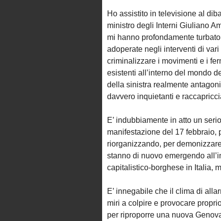
Ho assistito in televisione al dib
ministro degli Interni Giuliano Am
mi hanno profondamente turbato e
adoperate negli interventi di vari
criminalizzare i movimenti e i fer
esistenti all’interno del mondo de
della sinistra realmente antagon
davvero inquietanti e raccapriccia
E’ indubbiamente in atto un serio 
manifestazione del 17 febbraio, p
riorganizzando, per demonizzare le
stanno di nuovo emergendo all’int
capitalistico-borghese in Italia, 
E’ innegabile che il clima di alla
miri a colpire e provocare propri
per riproporre una nuova Genova.