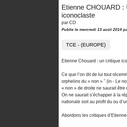
Etienne CHOUARD : U
iconoclaste
par CD
Publie le mercredi 13 août 2014
p
TCE - (EUROPE)
Etienne Chouard : un critique ico
Ce que l’on dit de lui tout récem
orphelins du « non » " (in - Le
« non » de droite ne saurait être
On ne saurait s’échapper à la répo
nationale soit au profit du ou d’u
Abordons les critiques d’Etie