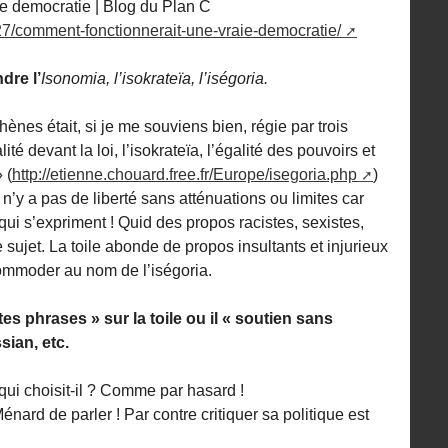
e democratie | Blog du Plan C
/27/comment-fonctionnerait-une-vraie-democratie/
dre l’
Isonomia, l’isokrateïa, l’iségoria.
thènes était, si je me souviens bien, régie par trois
té devant la loi, l’isokrateïa, l’égalité des pouvoirs et
 (
http://etienne.chouard.free.fr/Europe/isegoria.php
)
Il n’y a pas de liberté sans atténuations ou limites car
qui s’expriment ! Quid des propos racistes, sexistes,
 sujet. La toile abonde de propos insultants et injurieux
commoder au nom de l’iségoria.
tes phrases » sur la toile ou il « soutien sans
sian, etc.
qui choisit-il ? Comme par hasard !
rd de parler ! Par contre critiquer sa politique est