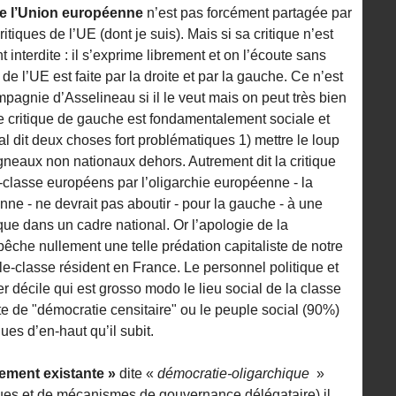
 de l’Union européenne
n’est pas forcément partagée par
itiques de l’UE (dont je suis). Mais si sa critique n’est
 interdite : il s’exprime librement et on l’écoute sans
de l’UE est faite par la droite et par la gauche. Ce n’est
ompagnie d’Asselineau si il le veut mais on peut très bien
ne critique de gauche est fondamentalement sociale et
al dit deux choses fort problématiques 1) mettre le loup
gneaux non nationaux dehors. Autrement dit la critique
classe européens par l’oligarchie européenne - la
ne - ne devrait pas aboutir - pour la gauche - à une
ue dans un cadre national. Or l’apologie de la
êche nullement une telle prédation capitaliste de notre
e-classe résident en France. Le personnel politique et
er décile qui est grosso modo le lieu social de la classe
te de "démocratie censitaire" ou le peuple social (90%)
ques d’en-haut qu’il subit.
llement existante »
dite «
démocratie-oligarchique
»
ues et de mécanismes de gouvernance délégataire) il