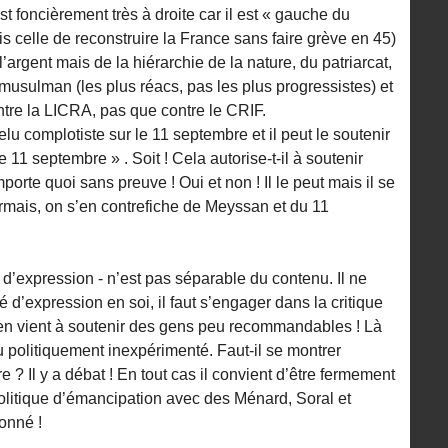
st foncièrement très à droite car il est « gauche du
is celle de reconstruire la France sans faire grève en 45)
l’argent mais de la hiérarchie de la nature, du patriarcat,
-musulman (les plus réacs, pas les plus progressistes) et
ntre la LICRA, pas que contre le CRIF.
elu complotiste sur le 11 septembre et il peut le soutenir
e 11 septembre » . Soit ! Cela autorise-t-il à soutenir
porte quoi sans preuve ! Oui et non ! Il le peut mais il se
rmais, on s’en contrefiche de Meyssan et du 11
té d’expression - n’est pas séparable du contenu. Il ne
rté d’expression en soi, il faut s’engager dans la critique
en vient à soutenir des gens peu recommandables ! Là
 politiquement inexpérimenté. Faut-il se montrer
e ? Il y a débat ! En tout cas il convient d’être fermement
politique d’émancipation avec des Ménard, Soral et
onné !