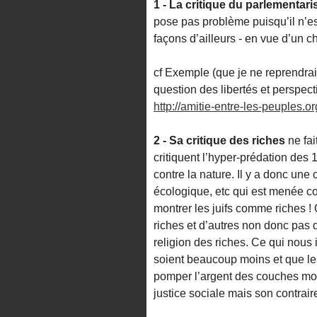
1 - La critique du parlementar
pose pas problème puisqu’il n’es
façons d’ailleurs - en vue d’un
cf Exemple (que je ne reprendrai
question des libertés et perspec
http://amitie-entre-les-peuples.o
2 - Sa critique des riches
ne fa
critiquent l’hyper-prédation des 
contre la nature. Il y a donc une 
écologique, etc qui est menée co
montrer les juifs comme riches ! O
riches et d’autres non donc pas d
religion des riches. Ce qui nous 
soient beaucoup moins et que les
pomper l’argent des couches mo
justice sociale mais son contraire