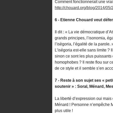
Comment fonctionnerait une vrai
http://chouard.org/blog/2014/05
6 - Etienne Chouard veut défen
Il dit : « La vie démocratique d’A
grands principes, l’isonomia, égali
l’isègoria, l’égalité de la parole. »
L’iségoria est-elle sans limite ? 
sinon ce sont les plus puissants 
homophobes ? Il reste flou sur ce
de ce style et il semble s’en ac
7 - Reste à son sujet ses « peti
soutenir » : Soral, Ménard, Mes
La liberté d’expression oui mais 
Ménard ! Personne n’empêche Ména
plus utile !