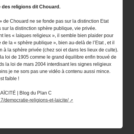
e des religions dit Chouard.
e » de Chouard ne se fonde pas sur la distinction Etat
s sur la distinction sphère publique, vie privée.
t les « laïques religieux », il semble bien plaider pour
de la « sphère publique », bien au-delà de l’Etat , et il
n à la sphère privée (chez soi et dans les lieux de culte).
 la loi de 1905 comme le grand équilibre enfin trouvé de
nds la loi de mars 2004 interdisant les signes religieux
oins je ne sors pas une vidéo à contenu aussi mince.
t faible !
CITÉ | Blog du Plan C
7/democratie-religions-et-laicite/