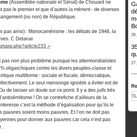
isme
(Assemblée nationale et Sénat) de Chouard ne
G
t pas le premier et que d’autres la mènent - de diverses
dé
 changement (ou non) de République.
m
Bo
s pas ainsi) : Monocamérisme : les débats de 1946, la
29 
tives. C Delarue
rg/spip.php?article233
35
qu
it pas non plus problème puisque les altermondialistes
27 
1% oligarchiques contre les divers peuples-classe et
critique multiforme : sociale et fiscale, démocratique,
llectivement. Le seul mensonge ignoble a éviter est de
Re
u de laisser un doute sur ce point. Il y a des juifs très
’antisémitisme ! On se contrefiche d’ailleurs de la
interesse c’est la méthode d’égalisation pour qu’ils le
 pauvres soient moins pauvres. Et l’on ne doit pas
yennes pour donner aux pauvres car cela n’est pas
 .