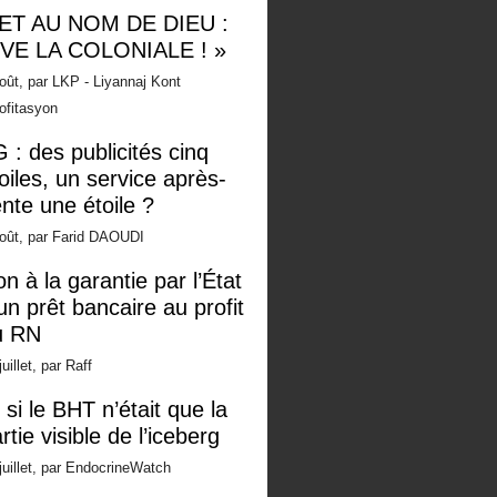
 ET AU NOM DE DIEU :
IVE LA COLONIALE ! »
oût, par LKP - Liyannaj Kont
ofitasyon
 : des publicités cinq
oiles, un service après-
nte une étoile ?
oût, par Farid DAOUDI
n à la garantie par l’État
un prêt bancaire au profit
u RN
juillet, par Raff
 si le BHT n’était que la
rtie visible de l’iceberg
juillet, par EndocrineWatch