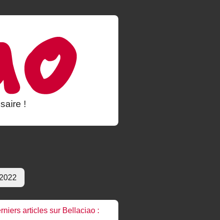
saire !
 2022
rniers articles sur Bellaciao :