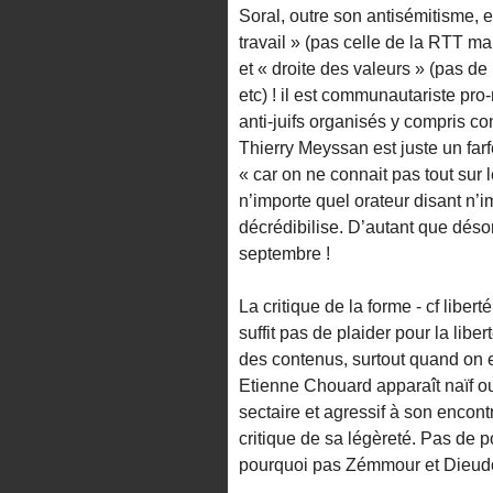
Soral, outre son antisémitisme, e
travail » (pas celle de la RTT ma
et « droite des valeurs » (pas de 
etc) ! il est communautariste pro
anti-juifs organisés y compris co
Thierry Meyssan est juste un farf
« car on ne connait pas tout sur l
n’importe quel orateur disant n’im
décrédibilise. D’autant que déso
septembre !
La critique de la forme - cf liber
suffit pas de plaider pour la libe
des contenus, surtout quand on 
Etienne Chouard apparaît naïf ou
sectaire et agressif à son encontr
critique de sa légèreté. Pas de 
pourquoi pas Zémmour et Dieud