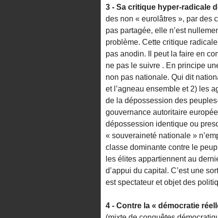
3 - Sa critique hyper-radicale
des non « eurolâtres », par des cr
pas partagée, elle n’est nullement
problème. Cette critique radicale 
pas anodin. Il peut la faire en c
ne pas le suivre . En principe u
non pas nationale. Qui dit nation
et l’agneau ensemble et 2) les a
de la dépossession des peuples-
gouvernance autoritaire européen
dépossession identique ou presq
« souveraineté nationale » n’emp
classe dominante contre le peupl
les élites appartiennent au derni
d’appui du capital. C’est une sor
est spectateur et objet des politi
4 - Contre la « démocratie rée
(mixte de conquêtes démocratiq