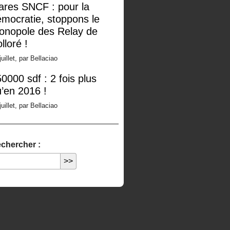
ares SNCF : pour la
mocratie, stoppons le
onopole des Relay de
lloré !
juillet, par Bellaciao
0000 sdf : 2 fois plus
’en 2016 !
juillet, par Bellaciao
chercher :