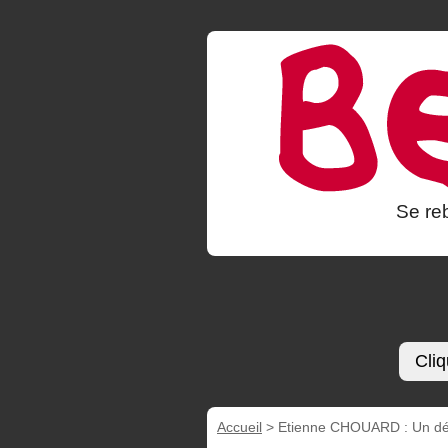
Se reb
Cliq
Accueil
>
Etienne CHOUARD : Un dém