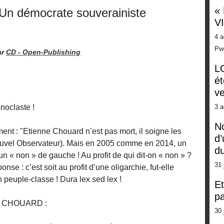
«
n démocrate souverainiste
V
4 a
Pw
ar
CD -
Open-Publishing
LG
ét
ve
noclaste !
3 a
No
ment : "Etienne Chouard n’est pas mort, il soigne les
d’
 nouvel Observateur). Mais en 2005 comme en 2014, un
d
 un « non » de gauche ! Au profit de qui dit-on « non » ?
31 
nse : c’est soit au profit d’une oligarchie, fut-elle
n peuple-classe ! Dura lex sed lex !
Et
pa
nne CHOUARD :
30 