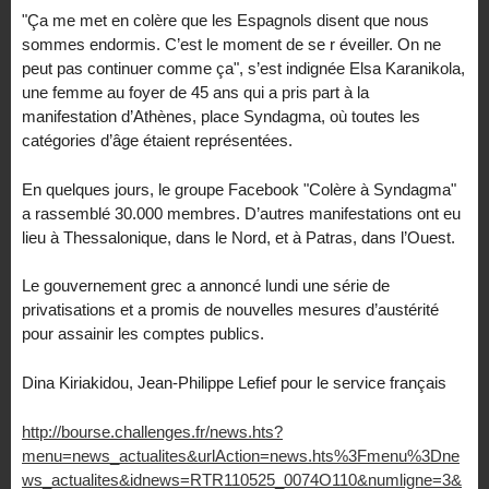
"Ça me met en colère que les Espagnols disent que nous
sommes endormis. C’est le moment de se r éveiller. On ne
peut pas continuer comme ça", s’est indignée Elsa Karanikola,
une femme au foyer de 45 ans qui a pris part à la
manifestation d’Athènes, place Syndagma, où toutes les
catégories d’âge étaient représentées.
En quelques jours, le groupe Facebook "Colère à Syndagma"
a rassemblé 30.000 membres. D’autres manifestations ont eu
lieu à Thessalonique, dans le Nord, et à Patras, dans l’Ouest.
Le gouvernement grec a annoncé lundi une série de
privatisations et a promis de nouvelles mesures d’austérité
pour assainir les comptes publics.
Dina Kiriakidou, Jean-Philippe Lefief pour le service français
http://bourse.challenges.fr/news.hts?
menu=news_actualites&urlAction=news.hts%3Fmenu%3Dne
ws_actualites&idnews=RTR110525_0074O110&numligne=3&