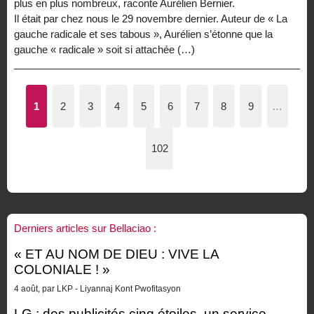
plus en plus nombreux, raconte Aurélien Bernier.
Il était par chez nous le 29 novembre dernier. Auteur de « La
gauche radicale et ses tabous », Aurélien s’étonne que la
gauche « radicale » soit si attachée (…)
1
2
3
4
5
6
7
8
9
…
102
Derniers articles sur Bellaciao :
« ET AU NOM DE DIEU : VIVE LA
COLONIALE ! »
4 août, par LKP - Liyannaj Kont Pwofitasyon
LG : des publicités cinq étoiles, un service