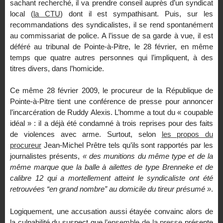
sachant recherché, il va prendre conseil auprès d’un syndicat
local (
la CTU
) dont il est sympathisant. Puis, sur les
recommandations des syndicalistes, il se rend spontanément
au commissariat de police. A l’issue de sa garde à vue, il est
déféré au tribunal de Pointe-à-Pitre, le 28 février, en même
temps que quatre autres personnes qui l’impliquent, à des
titres divers, dans l’homicide.
Ce même 28 février 2009, le procureur de la République de
Pointe-à-Pitre tient une conférence de presse pour annoncer
l’incarcération de Ruddy Alexis. L’homme a tout du « coupable
idéal » : il a déjà été condamné à trois reprises pour des faits
de violences avec arme. Surtout, selon
les propos du
procureur
Jean-Michel Prêtre tels qu’ils sont rapportés par les
journalistes présents,
« des munitions du même type et de la
même marque que la balle à ailettes de type Brenneke et de
calibre 12 qui a mortellement atteint le syndicaliste ont été
retrouvées “en grand nombre” au domicile du tireur présumé »
.
Logiquement, une accusation aussi étayée convainc alors de
la culpabilité du suspect que
l’ensemble de la presse
présente