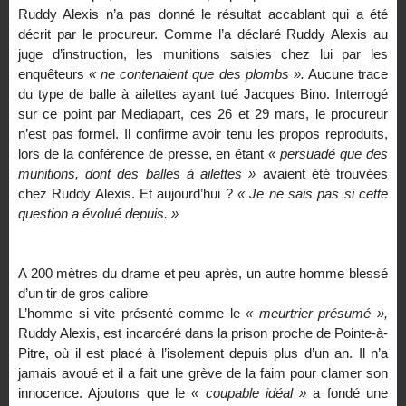
Ruddy Alexis n’a pas donné le résultat accablant qui a été
décrit par le procureur. Comme l’a déclaré Ruddy Alexis au
juge d’instruction, les munitions saisies chez lui par les
enquêteurs
« ne contenaient que des plombs ».
Aucune trace
du type de balle à ailettes ayant tué Jacques Bino. Interrogé
sur ce point par Mediapart, ces 26 et 29 mars, le procureur
n’est pas formel. Il confirme avoir tenu les propos reproduits,
lors de la conférence de presse, en étant
« persuadé que des
munitions, dont des balles à ailettes »
avaient été trouvées
chez Ruddy Alexis. Et aujourd’hui ?
« Je ne sais pas si cette
question a évolué depuis. »
A 200 mètres du drame et peu après, un autre homme blessé
d’un tir de gros calibre
L’homme si vite présenté comme le
« meurtrier présumé »,
Ruddy Alexis, est incarcéré dans la prison proche de Pointe-à-
Pitre, où il est placé à l’isolement depuis plus d’un an. Il n’a
jamais avoué et il a fait une grève de la faim pour clamer son
innocence. Ajoutons que le
« coupable idéal »
a fondé une