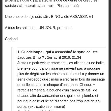
je pensais quand j’avais 20 ans que ce genre de crevures
racistes clamserait avant moi... Plus aussi sûr !!!
Une chose dont je suis sûr : BINO a été ASSASSINÉ !
A tous les salauds... UN JOUR, promis !!!
Carland
1.
Guadeloupe : qui a assassiné le syndicaliste
Jacques Bino ? ,
1er avril 2010, 21:34
Juste un petit éclaircissement : les ailettes d’une balle
breneke pour canon lisse ne servent pas a produire
plus de dégât sur les chairs ou les os ni a y donner un
sens gyroscopique : mais à s’écraser lors du passage
de celle ci dans le choque d’un canon. Choque =
retrécissement à la bouche d’un canon de fusil de
chasse afin de concentrer une gerbe de plombs et
pour que celle-ci ne se disperse pas trop lors de sa
sortie. (explication sommaire)