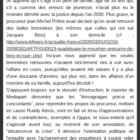
on apprend qu’il s’agit d’un père de famille, âgé de 35 ans qui,
s’il a commis des erreurs de jeunesse, n’avait plus eu le
moindre démêlé avec la justice depuis l’an 2000. Plus grave, le
procureur jean-Michel Prêtre avait déclaré qu’on avait retrouvé
des balles brennekes (les mêmes que celles qui ont tué
Jacques Bino) à son domicile (cf :
http://www.lefigaro.fr/actualite-france/2009/03/01/01016-
20090301ARTFIG00019-guadeloupe-le-meurtrier-presume-de-
bino-ecroue-.php
) Inciyan nous apprend que les seules
brennekes retrouvées n’avaient strictement rien à voir avec
l’affaire en cours, puisqu’elles avaient été saisies il y a plus
d’une douzaine d’années, qui plus est, dans les affaires d’un
membre de sa famille, aujourd’hui décédé !
S’appuyant toujours sur le dossier d’instruction, le reporter de
Mediapart démontre que les "témoignages précis et
concordants", pour reprendre les propos du procureur, mettant
en cause Ruddy Alexis, sont en fait un tissu d’approximations
et de contradictions, exemples à l’appui, et sous-entend qu’il
s’agissait avant tout, au moment de son arrestation, de
"désamorcer la crise". Il dénonce l’orientation politique de
l’enquête avec l’acharnement des enquêteurs à vouloir relier