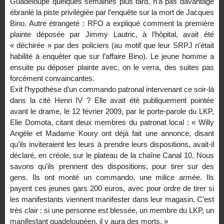
Guadeloupe
quelques semaines plus tard, n’a pas davantage
ébranlé la piste privilégiée par l’enquête sur la mort de Jacques
Bino. Autre étrangeté : RFO a expliqué comment la première
plainte déposée par Jimmy Lautric, à l’hôpital, avait été
« déchirée » par des policiers (au motif que leur SRPJ n’était
habilité à enquêter que sur l’affaire Bino). Le jeune homme a
ensuite pu déposer plainte avec, on le verra, des suites pas
forcément convaincantes.
Exit l’hypothèse d’un commando patronal intervenant ce soir-là
dans la cité Henri IV ? Elle avait été publiquement pointée
avant le drame, le 12 février 2009, par le porte-parole du LKP,
Elie Domota, citant deux membres du patronat local : « Willy
Angèle et Madame Koury ont déjà fait une annonce, disant
qu’ils inviteraient les leurs à prendre leurs dispositions, avait-il
déclaré, en créole, sur le plateau de la chaîne Canal 10. Nous
savons qu’ils prennent des dispositions, pour tirer sur des
gens. Ils ont monté un commando, une milice armée. Ils
payent ces jeunes gars 200 euros, avec pour ordre de tirer si
les manifestants viennent manifester dans leur magasin. C’est
très clair : si une personne est blessée, un membre du LKP, un
manifestant guadeloupéen, il y aura des morts. »