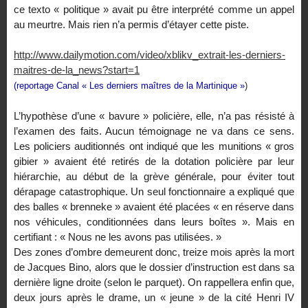
ce texto « politique » avait pu être interprété comme un appel
au meurtre. Mais rien n’a permis d’étayer cette piste.
http://www.dailymotion.com/video/xblikv_extrait-les-derniers-
maitres-de-la_news?start=1
(reportage Canal « Les derniers maîtres de la Martinique »
)
L’hypothèse d’une « bavure » policière, elle, n’a pas résisté à
l’examen des faits. Aucun témoignage ne va dans ce sens.
Les policiers auditionnés ont indiqué que les munitions « gros
gibier » avaient été retirés de la dotation policière par leur
hiérarchie, au début de la grève générale, pour éviter tout
dérapage catastrophique. Un seul fonctionnaire a expliqué que
des balles « brenneke » avaient été placées « en réserve dans
nos véhicules, conditionnées dans leurs boîtes ». Mais en
certifiant : « Nous ne les avons pas utilisées. »
Des zones d’ombre demeurent donc, treize mois après la mort
de Jacques Bino, alors que le dossier d’instruction est dans sa
dernière ligne droite (selon le parquet). On rappellera enfin que,
deux jours après le drame, un « jeune » de la cité Henri IV