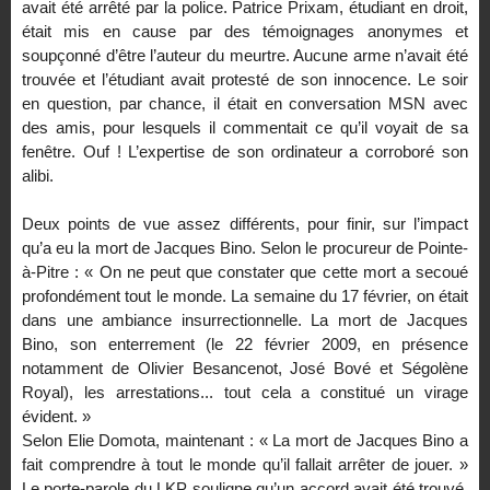
avait été arrêté par la police. Patrice Prixam, étudiant en droit,
était mis en cause par des témoignages anonymes et
soupçonné d’être l’auteur du meurtre. Aucune arme n’avait été
trouvée et l’étudiant avait protesté de son innocence. Le soir
en question, par chance, il était en conversation MSN avec
des amis, pour lesquels il commentait ce qu’il voyait de sa
fenêtre. Ouf ! L’expertise de son ordinateur a corroboré son
alibi.
Deux points de vue assez différents, pour finir, sur l’impact
qu’a eu la mort de Jacques Bino. Selon le procureur de Pointe-
à-Pitre : « On ne peut que constater que cette mort a secoué
profondément tout le monde. La semaine du 17 février, on était
dans une ambiance insurrectionnelle. La mort de Jacques
Bino, son enterrement (le 22 février 2009, en présence
notamment de Olivier Besancenot, José Bové et Ségolène
Royal), les arrestations... tout cela a constitué un virage
évident. »
Selon Elie Domota, maintenant : « La mort de Jacques Bino a
fait comprendre à tout le monde qu’il fallait arrêter de jouer. »
Le porte-parole du LKP souligne qu’un accord avait été trouvé,