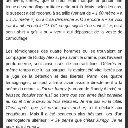
décrivent, certes, que le tireur était masqué et portait une
tenue de camouflage militaire cette nuit-là. Mais, selon les cas,
le suspect a été reconnu à sa taille (variant de
« 1,60 mètre »
à
« 1,75 mètre »
) ou à
« sa démarche »
. Ou encore à
« sa voix
car il a dit en créole “O Yo”, ce qui signifie “où sont-ils” »
, ou à
son t-shirt
« gris »
ou
« vert »
qui dépassait de la veste de
camouflage.
Les témoignages des quatre hommes qui se trouvaient en
compagnie de Ruddy Alexis, peu avant le drame, puis l’avaient
perdu de vue, sont ainsi tissés de contradictions. Déférés en
même temps que lui au parquet, ils avaient été vite libérés par
le juge de la détention et des libertés. Parmi ces quatre
témoignages, un seul affirme avoir assisté directement à la
scène du crime.
« J’ai vu Jumpy
(surnom de Ruddy Alexis)
se
baisser, épauler son fusil de sorte que son arme était parallèle
au sol et tirer à deux ou trois reprises. Je n’ai pas vu la cible.
C’est après que j’ai vu le gars mort »
, a-t-il déclaré aux
enquêteurs. Mais il a été beaucoup plus hésitant, lors d’un
interrogatoire ultérieur :
« Je pense que c’était Jumpy. Je ne
peux être formel ».