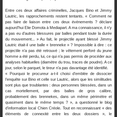
Entre ces deux affaires criminelles, Jacques Bino et Jimmy
Lautric, les rapprochements restent tentants. « Comment ne
pas faire de liaison entre ces deux événements ? déclare
aujourd’hui Elie Domota à Mediapart. A ma connaissance, il n’y
a pas eu d’autres blessures par balles pendant toute la durée
du mouvement... » Au fait, le projectile ayant blessé Jimmy
Lautric était-il une balle « brenneke » ? Impossible à dire : ce
projectile n’a pas été retrouvé ; le vêtement perforé du jeune
homme a été perdu, lui, ce qui n’a pas permis de procéder aux
analyses habituelles (diamètre du trou, traces de poudre). A ce
jour, selon le parquet, le tireur n’a pas davantage été identifié.
« Pourquoi le procureur a-t-il choisi d’emblée de dissocier
l’enquête sur Bino et celle sur Lautric, alors que les similitudes
sont plus que troublantes : deux personnes blessées, dans un
cas mortellement, par des balles de gros calibre,
probablement des brennekes, dans un même périmètre et
quasiment dans le même temps ? », a questionné le blog
d’information local Chien Créole. Tout en reconnaissant « des
éléments de connexité entre les deux dossiers », le