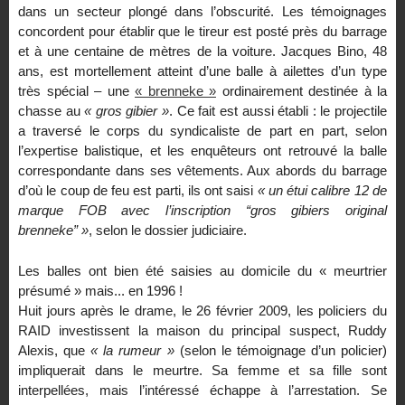
dans un secteur plongé dans l’obscurité. Les témoignages
concordent pour établir que le tireur est posté près du barrage
et à une centaine de mètres de la voiture. Jacques Bino, 48
ans, est mortellement atteint d’une balle à ailettes d’un type
très spécial – une
« brenneke »
ordinairement destinée à la
chasse au
« gros gibier »
. Ce fait est aussi établi : le projectile
a traversé le corps du syndicaliste de part en part, selon
l’expertise balistique, et les enquêteurs ont retrouvé la balle
correspondante dans ses vêtements. Aux abords du barrage
d’où le coup de feu est parti, ils ont saisi
« un étui calibre 12 de
marque FOB avec l’inscription “gros gibiers original
brenneke” »
, selon le dossier judiciaire.
Les balles ont bien été saisies au domicile du « meurtrier
présumé » mais... en 1996 !
Huit jours après le drame, le 26 février 2009, les policiers du
RAID investissent la maison du principal suspect, Ruddy
Alexis, que
« la rumeur »
(selon le témoignage d’un policier)
impliquerait dans le meurtre. Sa femme et sa fille sont
interpellées, mais l’intéressé échappe à l’arrestation. Se