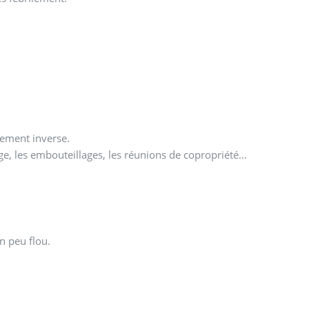
tement inverse.
age, les embouteillages, les réunions de copropriété...
n peu flou.