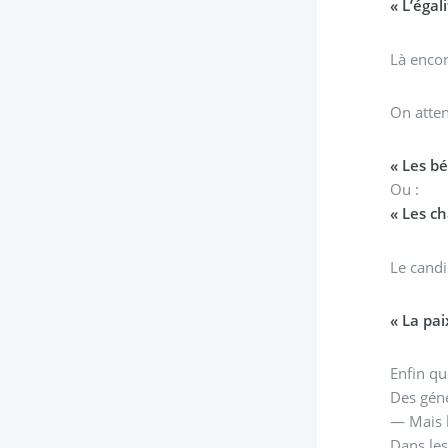
« L’égal
Là encor
On atte
« Les b
Ou :
« Les ch
Le cand
« La pai
Enfin qu
Des géné
— Mais b
Dans les