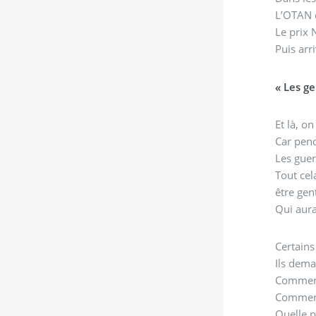
L’OTAN e
Le prix 
Puis arr
« Les ge
Et là, o
Car pend
Les guer
Tout cel
être gent
Qui aura
Certains
Ils dema
Comment 
Comment 
Quelle p