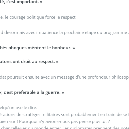
ité, c’est important. »
e, le courage politique force le respect.
nd désormais avec impatience la prochaine étape du programme 
ébés phoques méritent le bonheur. »
atons ont droit au respect. »
idat poursuit ensuite avec un message d’une profondeur philoso
x, c’est préférable à la guerre. »
elqu’un ose le dire.
rations de stratèges militaires sont probablement en train de se f
ien sûr ! Pourquoi n’y avions-nous pas pensé plus tôt ?
 chancelleries du monde entier, les diplomates prennent des note