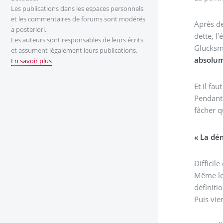
Les publications dans les espaces personnels
et les commentaires de forums sont modérés
Après de
a posteriori.
dette, l
Les auteurs sont responsables de leurs écrits
Glucksma
et assument légalement leurs publications.
absolum
En savoir plus
Et il fa
Pendant 
fâcher q
« La dém
Difficile
Même les
définiti
Puis vie