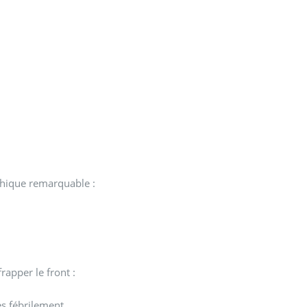
:
phique remarquable :
rapper le front :
s fébrilement.