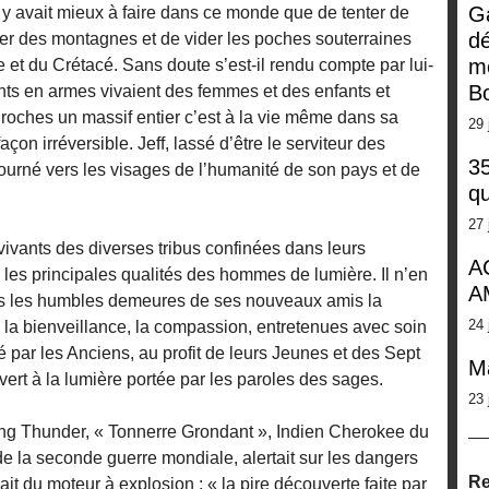
G
’il y avait mieux à faire dans ce monde que de tenter de
dé
er des montagnes et de vider les poches souterraines
m
 et du Crétacé. Sans doute s’est-il rendu compte par lui-
Bo
ts en armes vivaient des femmes et des enfants et
roches un massif entier c’est à la vie même dans sa
29 
açon irréversible. Jeff, lassé d’être le serviteur des
35
ourné vers les visages de l’humanité de son pays et de
qu
27 
ivants des diverses tribus confinées dans leurs
A
s, les principales qualités des hommes de lumière. Il n’en
A
ans les humbles demeures de ses nouveaux amis la
24 
e, la bienveillance, la compassion, entretenues avec soin
 par les Anciens, au profit de leurs Jeunes et des Sept
M
uvert à la lumière portée par les paroles des sages.
23 
ing Thunder, « Tonnerre Grondant », Indien Cherokee du
de la seconde guerre mondiale, alertait sur les dangers
Re
isait du moteur à explosion : « la pire découverte faite par