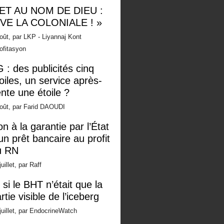
 ET AU NOM DE DIEU :
IVE LA COLONIALE ! »
oût, par LKP - Liyannaj Kont
ofitasyon
 : des publicités cinq
oiles, un service après-
nte une étoile ?
oût, par Farid DAOUDI
n à la garantie par l’État
un prêt bancaire au profit
u RN
juillet, par Raff
 si le BHT n’était que la
rtie visible de l’iceberg
juillet, par EndocrineWatch