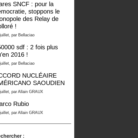
ares SNCF : pour la
mocratie, stoppons le
onopole des Relay de
lloré !
juillet, par Bellaciao
0000 sdf : 2 fois plus
’en 2016 !
juillet, par Bellaciao
CCORD NUCLÉAIRE
MÉRICANO SAOUDIEN
juillet, par Allain GRAUX
arco Rubio
juillet, par Allain GRAUX
chercher :