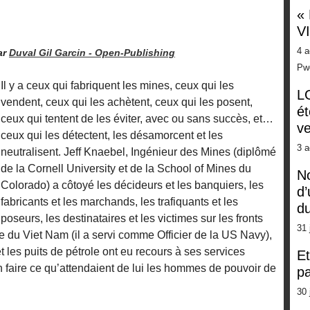
«
V
4 a
ar
Duval Gil Garcin -
Open-Publishing
Pw
Il y a ceux qui fabriquent les mines, ceux qui les
LG
vendent, ceux qui les achètent, ceux qui les posent,
ét
ceux qui tentent de les éviter, avec ou sans succès, et…
ve
ceux qui les détectent, les désamorcent et les
3 a
neutralisent. Jeff Knaebel, Ingénieur des Mines (diplômé
de la Cornell University et de la School of Mines du
No
Colorado) a côtoyé les décideurs et les banquiers, les
d’
fabricants et les marchands, les trafiquants et les
d
poseurs, les destinataires et les victimes sur les fronts
31 
e du Viet Nam (il a servi comme Officier de la US Navy),
t les puits de pétrole ont eu recours à ses services
Et
ien faire ce qu’attendaient de lui les hommes de pouvoir de
pa
30 