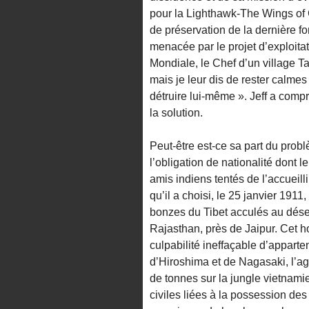
pour la Lighthawk-The Wings of C
de préservation de la dernière f
menacée par le projet d’exploita
Mondiale, le Chef d’un village Ta
mais je leur dis de rester calmes
détruire lui-même ». Jeff a compri
la solution.
Peut-être est-ce sa part du probl
l’obligation de nationalité dont 
amis indiens tentés de l’accueillir
qu’il a choisi, le 25 janvier 1911
bonzes du Tibet acculés au dése
Rajasthan, près de Jaipur. Cet ho
culpabilité ineffaçable d’apparte
d’Hiroshima et de Nagasaki, l’ag
de tonnes sur la jungle vietnamien
civiles liées à la possession de