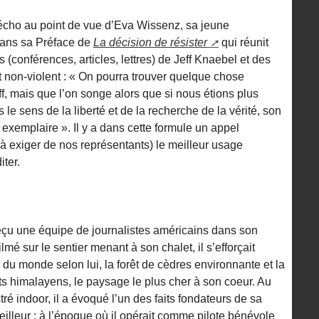
e écho au point de vue d’Eva Wissenz, sa jeune
 dans sa Préface de
La décision de résister
qui réunit
(conférences, articles, lettres) de Jeff Knaebel et des
 non-violent : « On pourra trouver quelque chose
f, mais que l’on songe alors que si nous étions plus
e sens de la liberté et de la recherche de la vérité, son
si exemplaire ». Il y a dans cette formule un appel
 à exiger de nos représentants) le meilleur usage
ter.
reçu une équipe de journalistes américains dans son
mé sur le sentier menant à son chalet, il s’efforçait
é du monde selon lui, la forêt de cèdres environnante et la
s himalayens, le paysage le plus cher à son coeur. Au
tré indoor, il a évoqué l’un des faits fondateurs de sa
eilleur : à l’époque où il opérait comme pilote bénévole