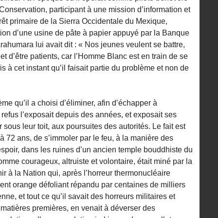
onservation, participant à une mission d’information et
orêt primaire de la Sierra Occidentale du Mexique,
tion d’une usine de pâte à papier appuyé par la Banque
rahumara lui avait dit : « Nos jeunes veulent se battre,
 et d’être patients, car l’Homme Blanc est en train de se
s à cet instant qu’il faisait partie du problème et non de
ème qu’il a choisi d’éliminer, afin d’échapper à
le refus l’exposait depuis des années, et exposait ses
 sous leur toit, aux poursuites des autorités. Le fait est
, à 72 ans, de s’immoler par le feu, à la manière des
spoir, dans les ruines d’un ancien temple bouddhiste du
mme courageux, altruiste et volontaire, était miné par la
nir à la Nation qui, après l’horreur thermonucléaire
ent orange défoliant répandu par centaines de milliers
ne, et tout ce qu’il savait des horreurs militaires et
s matières premières, en venait à déverser des