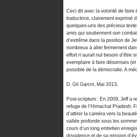
Ceci dit avec la volonté de fair
traductrice, clairement exprimé
quelques-uns des précieux textes 
amis qui soutiennent son combat
d’extrême dans la position de Jef
nombreux à aller fermement dans l
effort n’aurait nul besoin d’être 
exemplaire à faire désormais (et
possible de la démocratie. A médi
D. Gil Garcin, Mai 2013.
Post-scriptum : En 2009, Jeff a 
refuge de l’Himachal Pradesh. Fil
d’attirer la caméra vers la beaut
vallée profonde sous les sommet
cours d’un long entretien enregis
dissidence et de sa mission d’év