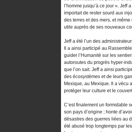
l’homme jusqu’à ce jour ». Jeff a 
importait de rester sourd aux injo
des terres et des mers, et même e
utile auprès de ses nouveaux c
Jeff a été l’un des administrateu
Il a ainsi participé au Rassemb
guider l’Humanité sur les sentiers
autoroutes du progrès hyper-indu
que l’on sait. Jeff a ainsi partic
des écosystèmes et de leurs gard
Mexique, au Mexique. Il a vécu a
protéger leur culture et le couver
C’est finalement un formidable s
son pays d’origine ; honte d’avoi
désastres des guerres liées au 
été abusé trop longtemps par le