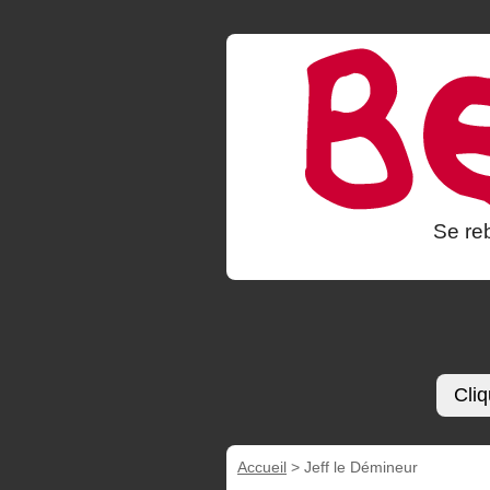
Se reb
Cliq
Accueil
>
Jeff le Démineur