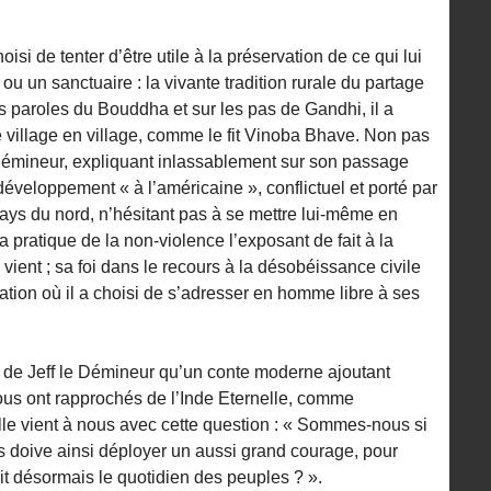
oisi de tenter d’être utile à la préservation de ce qui lui
ou un sanctuaire : la vivante tradition rurale du partage
des paroles du Bouddha et sur les pas de Gandhi, il a
e village en village, comme le fit Vinoba Bhave. Non pas
 démineur, expliquant inlassablement sur son passage
éveloppement « à l’américaine », conflictuel et porté par
ays du nord, n’hésitant pas à se mettre lui-même en
 pratique de la non-violence l’exposant de fait à la
l vient ; sa foi dans le recours à la désobéissance civile
ation où il a choisi de s’adresser en homme libre à ses
ire de Jeff le Démineur qu’un conte moderne ajoutant
ous ont rapprochés de l’Inde Eternelle, comme
e vient à nous avec cette question : « Sommes-nous si
s doive ainsi déployer un aussi grand courage, pour
it désormais le quotidien des peuples ? ».