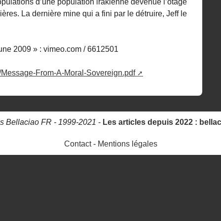
pulations d’une population irakienne devenue l’otage
res. La dernière mine qui a fini par le détruire, Jeff le
 June 2009 » : vimeo.com / 6612501
ks/Message-From-A-Moral-Sovereign.pdf
s Bellaciao FR - 1999-2021
-
Les articles depuis 2022 : bella
Contact
-
Mentions légales