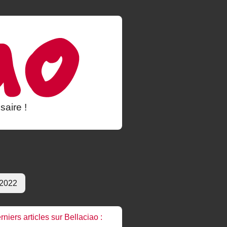
saire !
 2022
rniers articles sur Bellaciao :