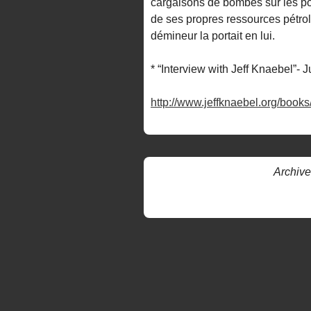
cargaisons de bombes sur les po
de ses propres ressources pétroliè
démineur la portait en lui.
* “Interview with Jeff Knaebel”-
http://www.jeffknaebel.org/boo
Archive