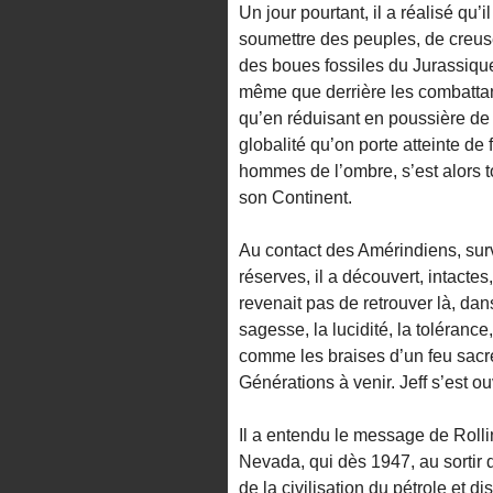
Un jour pourtant, il a réalisé qu
soumettre des peuples, de creus
des boues fossiles du Jurassique
même que derrière les combattan
qu’en réduisant en poussière de 
globalité qu’on porte atteinte de f
hommes de l’ombre, s’est alors t
son Continent.
Au contact des Amérindiens, surv
réserves, il a découvert, intacte
revenait pas de retrouver là, d
sagesse, la lucidité, la toléranc
comme les braises d’un feu sacré
Générations à venir. Jeff s’est o
Il a entendu le message de Roll
Nevada, qui dès 1947, au sortir 
de la civilisation du pétrole et d