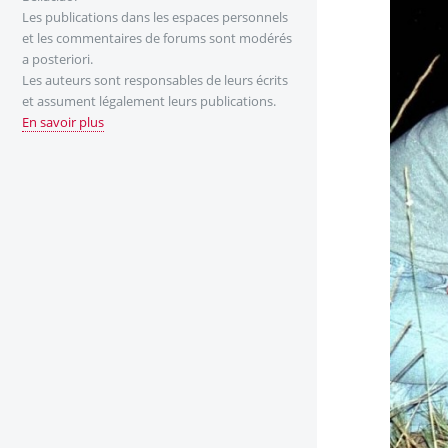
Les publications dans les espaces personnels
et les commentaires de forums sont modérés
a posteriori.
Les auteurs sont responsables de leurs écrits
et assument légalement leurs publications.
En savoir plus