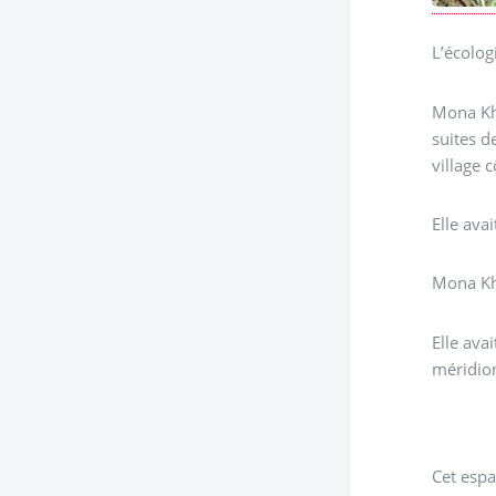
L’écolog
Mona Kha
suites d
village 
Elle ava
Mona Kha
Elle avait créé au début des années 2000, 
méridion
Cet espa