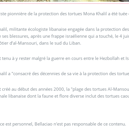
iste pionnière de la protection des tortues Mona Khalil a été tuée
lil, militante écologiste libanaise engagée dans la protection de
e ses blessures, après une frappe israélienne qui a touché, le 4 ju
côtier d’al-Mansouri, dans le sud du Liban.
it tenu à y rester malgré la guerre en cours entre le Hezbollah et Is
lil a "consacré des décennies de sa vie à la protection des tortue
la "plage des tortues Al-Mansouri", un abri pour les tortues de mer de la côte
ale libanaise dont la faune et flore diverse inclut des tortues ca
ce est personnel, Bellaciao n'est pas responsable de ce contenu.