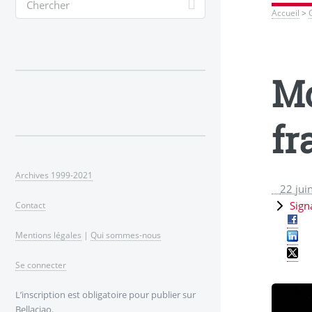
Accueil
>
Mo
fr
Archives 1999-2021
22 jui
Sign
Contact
Mentions légales
|
Qui sommes-nous
Se connecter
L’inscription est obligatoire pour publier sur
Bellaciao.