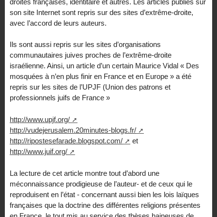
droites françaises, identitaire et autres. Les articles publiés sur
son site Internet sont repris sur des sites d’extrême-droite,
avec l’accord de leurs auteurs.
Ils sont aussi repris sur les sites d’organisations
communautaires juives proches de l’extrême-droite
israélienne. Ainsi, un article d’un certain Maurice Vidal « Des
mosquées à n’en plus finir en France et en Europe » a été
repris sur les sites de l’UPJF (Union des patrons et
professionnels juifs de France »
http://www.upjf.org/
http://vudejerusalem.20minutes-blogs.fr/
http://ripostesefarade.blogspot.com/
et
http://www.juif.org/
La lecture de cet article montre tout d’abord une
méconnaissance prodigieuse de l’auteur- et de ceux qui le
reproduisent en l’état - concernant aussi bien les lois laïques
françaises que la doctrine des différentes religions présentes
en France, le tout mis au service des thèses haineuses de