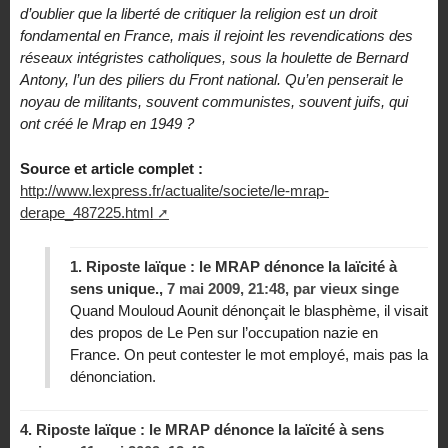
d’oublier que la liberté de critiquer la religion est un droit
fondamental en France, mais il rejoint les revendications des
réseaux intégristes catholiques, sous la houlette de Bernard
Antony, l’un des piliers du Front national. Qu’en penserait le
noyau de militants, souvent communistes, souvent juifs, qui
ont créé le Mrap en 1949 ?
Source et article complet :
http://www.lexpress.fr/actualite/societe/le-mrap-
derape_487225.html
1.
Riposte laïque : le MRAP dénonce la laïcité à
sens unique.,
7 mai 2009, 21:48
,
par
vieux singe
Quand Mouloud Aounit dénonçait le blasphème, il visait
des propos de Le Pen sur l’occupation nazie en
France. On peut contester le mot employé, mais pas la
dénonciation.
4.
Riposte laïque : le MRAP dénonce la laïcité à sens