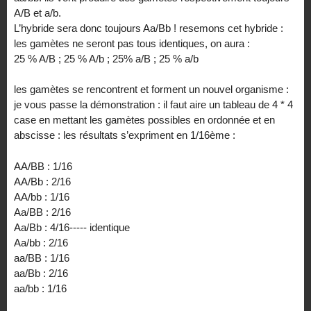
A/B et a/b.
L’hybride sera donc toujours Aa/Bb ! resemons cet hybride :
les gamètes ne seront pas tous identiques, on aura :
25 % A/B ; 25 % A/b ; 25% a/B ; 25 % a/b
les gamètes se rencontrent et forment un nouvel organisme :
je vous passe la démonstration : il faut aire un tableau de 4 * 4
case en mettant les gamètes possibles en ordonnée et en
abscisse : les résultats s’expriment en 1/16ème :
AA/BB : 1/16
AA/Bb : 2/16
AA/bb : 1/16
Aa/BB : 2/16
Aa/Bb : 4/16----- identique
Aa/bb : 2/16
aa/BB : 1/16
aa/Bb : 2/16
aa/bb : 1/16