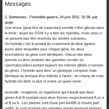
Messages
1.
Semences : l’invisible guerre,
24 juin 2011, 15:38
,
par
gege
Une erreur (peut-être de traduction) semble s’être glissée dans
le texte : avant les OGM il y a bien les hybrides, mais ceux-ci
ne peuvent pas être resemés les années suivantes.
Un hybride c’est le produit du croisement de deux lignées
pures dans lesquelles pour chaque gène, les deux
exemplaires du gène sont identiques. chacun des deux
parents va donc produire des gamètes (ovules ou
spermatozoïdes) portant toujours les mêmes allèles (=version
du gène). L’hybride aura donc un génotype composé mais
identique ou presque d’un individu à l’autre : un champ de mais
hybride est donc ni plus ni moins un quasi-clone.
exemple : imaginons un organisme qui n’aurait que deux
gènes A et B existant sous deux formes respectivement A ou a
et B ou b . Les parents sont d’une part AA/BB et d’autre part
aa/bb. ils vont produire des gamètes respectivement toujours