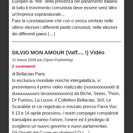
Europeo la "fine" della presenza nel parlamento italiano
di tutto il movimento comunista deve essere senz’altro
un’impresa sopranaturale...
Fare la constatazione che con o senza simbolo nelle
ultime elezioni i differenti partiti comunisti, nelle elezioni
dei differenti paesi (…)
SILVIO MON AMOUR (Vaff.... !) Vidéo
31 marzo 2008 par
(Open-Publishing)
2 commenti
di Bellaciao Paris
In esclusiva mondiale nonché intergalattica, vi
presentiamo il primo video realizzato (nooooooooootti di
duuuuuuuuuro lavoooooooooro) da Biche, Sirieix, Thom,
Dr Furioso, La Louve, il Collettivo Bellaciao, 3x0, Le
Scarabée et cie registrato e missato presso Farra Vox:
Il 13 e 14 aprile prossimo, i nostri compagni compatrioti
transalpini avranno l’onore, l’onere ed il privilegio di
scegliersi un nuovo governo e nuovi parlamentari.
Gli Orsetti del Cuore arcobaleno? O (…)