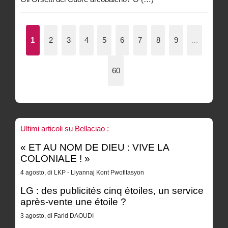
1
2
3
4
5
6
7
8
9
…
60
Ultimi articoli su Bellaciao :
« ET AU NOM DE DIEU : VIVE LA
COLONIALE ! »
4 agosto, di LKP - Liyannaj Kont Pwofitasyon
LG : des publicités cinq étoiles, un service
après-vente une étoile ?
3 agosto, di Farid DAOUDI