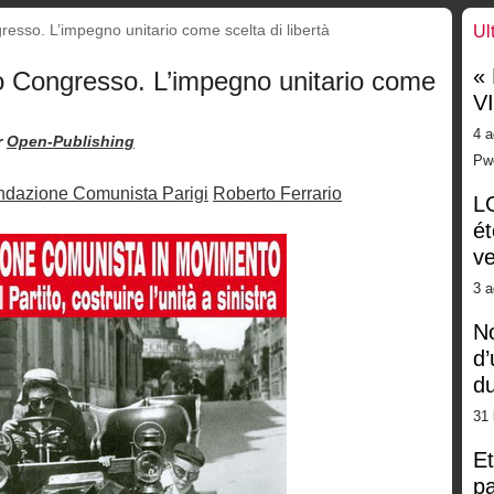
esso. L’impegno unitario come scelta di libertà
Ul
«
o Congresso. L’impegno unitario come
V
4 a
r
Open-Publishing
Pw
fondazione Comunista Parigi
Roberto Ferrario
LG
ét
ve
3 a
No
d’
d
31 
Et
pa