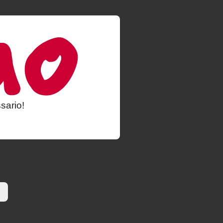
sario!