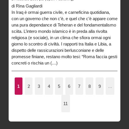
di Rina Gagliardi
In Iraq è ormai guerra civile, e carneficina quotidiana,
con un governo che non c’è, e quel che c’è appare come
una pura dependance di Teheran e del fondamentalismo
sciita. L’intero mondo islamico è in preda alla rivolta
religiosa (e sociale), in un clima che sfiora ormai ogni
giorno lo scontro di civiltà. I rapporti tra Italia e Libia, a
dispetto delle rassicurazioni berlusconiane e delle
promesse finiane, restano molto tesi: “Roma faccia gesti
concreti o rischia un (…)
1
2
3
4
5
6
7
8
9
…
11