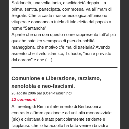
Solidarietà, una volta tanto, e solidarietà doppia. La
prima, sentita, partecipata, commossa, va all’imam di
Segrate. Che la casta massmediologica all’unisono
vitupera e condanna a tutela di tale eletta dal popolo a
nome “Santanché”!
A parte che una con questo nome rappresenta tutt’al più
qualche patetico scampolo di pseudo-nobiltà
maneggiona, che motivo c’è mai di tutelarla? Avendo
asserito che il velo islamico, il chador, “non è previsto
dal corano” e che (…)
Comunione e Liberazione, razzismo,
xenofobia e neo-fascismi.
26 agosto 2006 par
(Open-Publishing)
13 commenti
Al meeting di Rimini il riferimento di Berlusconi al
contrasto all’immigrazione e ad un’Italia monorazziale
(sic) e cristiana è stato particolarmente stridente e
l’applauso che lo ha accolto ha fatto venire i brividi a