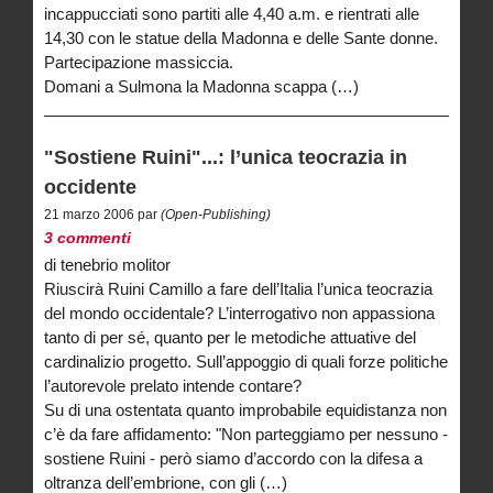
incappucciati sono partiti alle 4,40 a.m. e rientrati alle
14,30 con le statue della Madonna e delle Sante donne.
Partecipazione massiccia.
Domani a Sulmona la Madonna scappa (…)
"Sostiene Ruini"...: l’unica teocrazia in
occidente
21 marzo 2006 par
(Open-Publishing)
3 commenti
di tenebrio molitor
Riuscirà Ruini Camillo a fare dell’Italia l’unica teocrazia
del mondo occidentale? L’interrogativo non appassiona
tanto di per sé, quanto per le metodiche attuative del
cardinalizio progetto. Sull’appoggio di quali forze politiche
l’autorevole prelato intende contare?
Su di una ostentata quanto improbabile equidistanza non
c’è da fare affidamento: "Non parteggiamo per nessuno -
sostiene Ruini - però siamo d’accordo con la difesa a
oltranza dell’embrione, con gli (…)