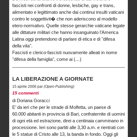
fascisti nei confronti di donne, lesbiche, gay e trans,
alimentato e legittimato anche dai continui insulti vaticani
contro le soggettivit� che non aderiscono al modello
etero-normativo. Quelle stesse gerarchie vaticane legate
alle dittature militari che hanno insanguinato l’America
Latina oggi pretendono di parlare di etica e di "difesa
della vita".
Fascisti e clerico-fascisti nuovamente alleati in nome
"difesa della famiglia", come ai (…)
LA LIBERAZIONE A GIORNATE
15 aprile 2006 par
(Open-Publishing)
15 commenti
di Doriana Goracci
E’ da ieri che per le strade di Molfetta, un paese di
60.000 abitanti in provincia di Bari, confraternite di uomini
di ogni età ed estrazione, direi a centinaia camminano in
processione. Ieri sono partiti alle 3,30 a.m. e rientrati con
le 5 statue di Cristo alle 13, la banda in fondo. Oggi gli