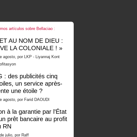
imos artículos sobre Bellaciao :
 ET AU NOM DE DIEU :
IVE LA COLONIALE ! »
e agosto, por LKP - Liyannaj Kont
ofitasyon
 : des publicités cinq
oiles, un service après-
nte une étoile ?
de agosto, por Farid DAOUDI
n à la garantie par l’État
un prêt bancaire au profit
u RN
de julio, por Raff