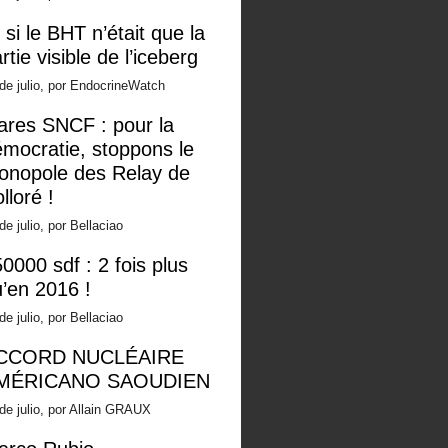
 si le BHT n’était que la
rtie visible de l’iceberg
de julio, por EndocrineWatch
ares SNCF : pour la
mocratie, stoppons le
onopole des Relay de
lloré !
de julio, por Bellaciao
0000 sdf : 2 fois plus
’en 2016 !
de julio, por Bellaciao
CCORD NUCLÉAIRE
MÉRICANO SAOUDIEN
de julio, por Allain GRAUX