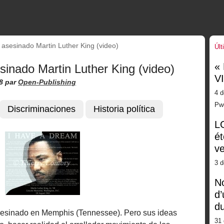
asesinado Martin Luther King (video)
Últ
«
inado Martin Luther King (video)
V
8
par
Open-Publishing
4 d
Pw
Discriminaciones
Historia política
LG
ét
ve
3 
No
d’
d
asesinado en Memphis (Tennessee). Pero sus ideas
31 