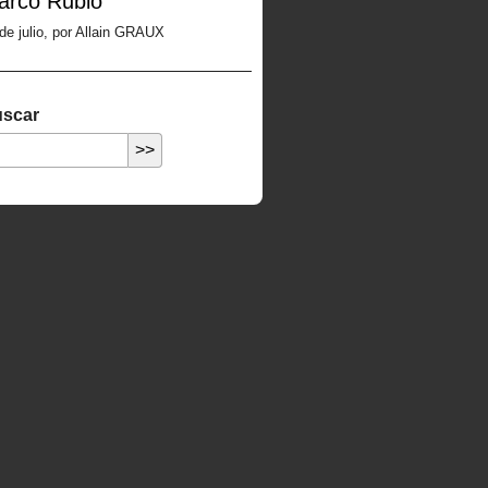
arco Rubio
de julio, por Allain GRAUX
scar