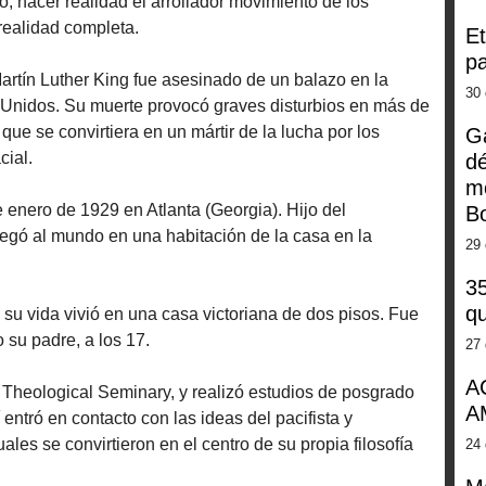
, hacer realidad el arrollador movimiento de los
realidad completa.
Et
pa
 Martín Luther King fue asesinado de un balazo en la
30 
Unidos. Su muerte provocó graves disturbios en más de
ue se convirtiera en un mártir de la lucha por los
G
cial.
dé
m
e enero de 1929 en Atlanta (Georgia). Hijo del
Bo
egó al mundo en una habitación de la casa en la
29 
35
qu
su vida vivió en una casa victoriana de dos pisos. Fue
 su padre, a los 17.
27 
A
Theological Seminary, y realizó estudios de posgrado
A
 entró en contacto con las ideas del pacifista y
ales se convirtieron en el centro de su propia filosofía
24 