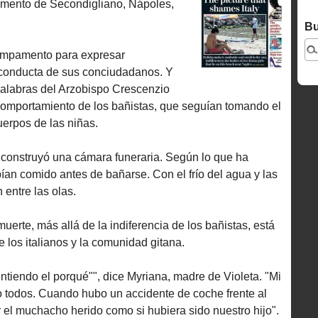
amento de Secondigliano, Nápoles,
Bu
ampamento para expresar
a conducta de sus conciudadanos. Y
palabras del Arzobispo Crescenzio
comportamiento de los bañistas, que seguían tomando el
uerpos de las niñas.
construyó una cámara funeraria. Según lo que ha
bían comido antes de bañarse. Con el frío del agua y las
 entre las olas.
muerte, más allá de la indiferencia de los bañistas, está
re los italianos y la comunidad gitana.
entiendo el porqué"", dice Myriana, madre de Violeta. "Mi
mo todos. Cuando hubo un accidente de coche frente al
el muchacho herido como si hubiera sido nuestro hijo".