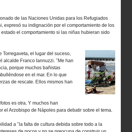
sionado de las Naciones Unidas para los Refugiados
i, expresó su indignación por el comportamiento de los
 estado el comportamiento si las niñas hubieran sido
 Torregaveta, el lugar del suceso,
el alcalde Franco Iannuzzi. "Me han
ncia, porque muchos bañistas
mbulléndose en el mar. En lo que
erzas de rescate. Ellos mismos han
 fotos es otra. Y muchos han
or el Arzobispo de Nápoles para debatir sobre el tema.
lidad a "la falta de cultura debida sobre todo a la
 intereses de pocos y no se preocupa de construir un