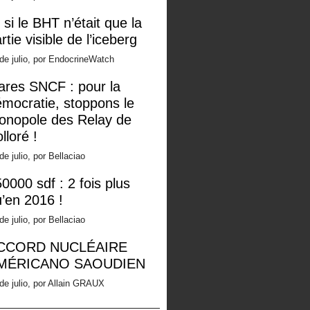
 si le BHT n’était que la
rtie visible de l’iceberg
de julio, por EndocrineWatch
ares SNCF : pour la
mocratie, stoppons le
onopole des Relay de
lloré !
de julio, por Bellaciao
0000 sdf : 2 fois plus
’en 2016 !
de julio, por Bellaciao
CCORD NUCLÉAIRE
MÉRICANO SAOUDIEN
de julio, por Allain GRAUX