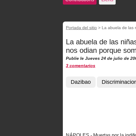
Portada del sitio
>
La abuela de las n
La abuela de las niñas
nos odian porque somo
Publie le Jueves 24 de julio de 20
3 comentarios
Dazibao
Discriminacio
NÁPOLES.- Muertas por la indife