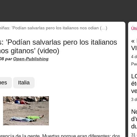
iñas: ’Podían salvarlas pero los italianos nos odian (…)
Últ
«
: ’Podían salvarlas pero los italianos
V
s gitanos’ (video)
4 d
08
par
Open-Publishing
Pw
LG
nes
Italia
ét
ve
3 
No
d’
d
31 
rencia de la gente. Muertas porque eran diferentes: dos