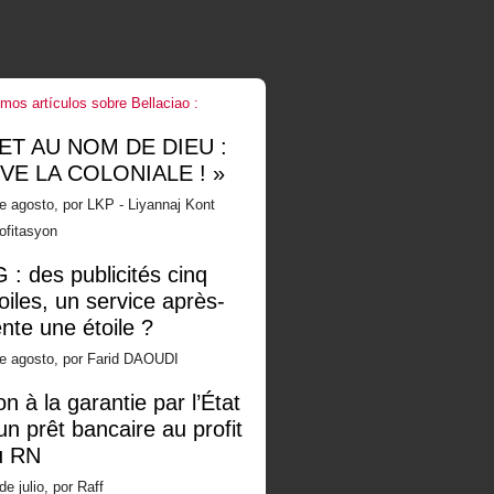
imos artículos sobre Bellaciao :
 ET AU NOM DE DIEU :
IVE LA COLONIALE ! »
e agosto, por LKP - Liyannaj Kont
ofitasyon
 : des publicités cinq
oiles, un service après-
nte une étoile ?
de agosto, por Farid DAOUDI
n à la garantie par l’État
un prêt bancaire au profit
u RN
de julio, por Raff