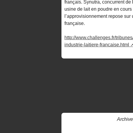
français. Synutra, concurrent de
usine de lait en poudre en cours
l’approvisionnement repose sur u
française.
http://www.challenges.fr/tribun
industrie-laitiere-francaise.html
Archive