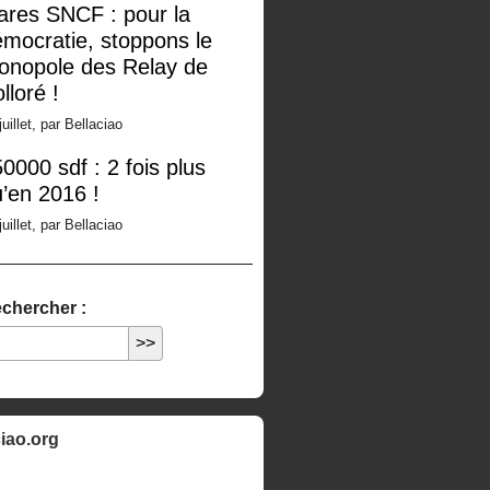
ares SNCF : pour la
mocratie, stoppons le
onopole des Relay de
lloré !
juillet, par Bellaciao
0000 sdf : 2 fois plus
’en 2016 !
juillet, par Bellaciao
chercher :
ciao.org