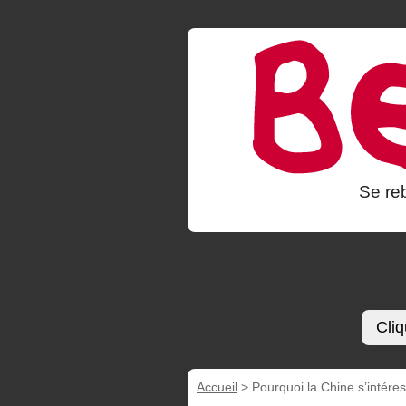
Se reb
Cliq
Accueil
>
Pourquoi la Chine s’intéress