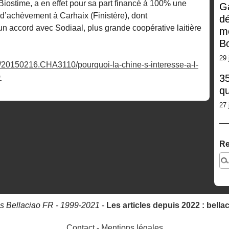
 Biostime, a en effet pour sa part financé à 100% une
G
 d’achèvement à Carhaix (Finistère), dont
dé
n accord avec Sodiaal, plus grande coopérative laitière
m
Bo
29 
es/20150216.CHA3110/pourquoi-la-chine-s-interesse-a-l-
35
qu
27 
Re
s Bellaciao FR - 1999-2021
-
Les articles depuis 2022 : bella
Contact
-
Mentions légales