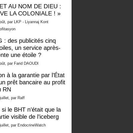
 ET AU NOM DE DIEU :
IVE LA COLONIALE ! »
oût, par LKP - Liyannaj Kont
ofitasyon
 : des publicités cinq
oiles, un service après-
nte une étoile ?
oût, par Farid DAOUDI
n à la garantie par l’État
un prêt bancaire au profit
u RN
juillet, par Raff
 si le BHT n’était que la
rtie visible de l’iceberg
juillet, par EndocrineWatch