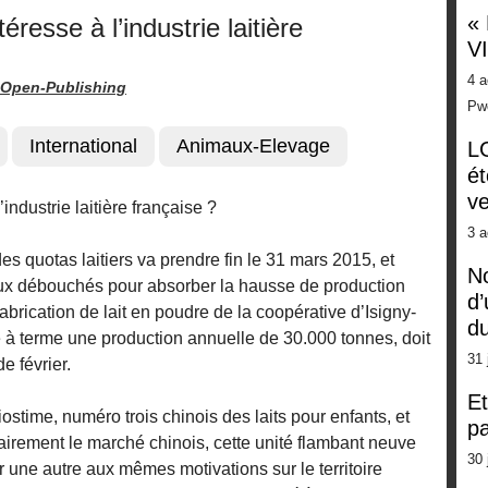
«
éresse à l’industrie laitière
V
4 a
Open-Publishing
Pw
International
Animaux-Elevage
LG
ét
ve
industrie laitière française ?
3 a
s quotas laitiers va prendre fin le 31 mars 2015, et
No
ux débouchés pour absorber la hausse de production
d’
brication de lait en poudre de la coopérative d’Isigny-
d
 à terme une production annuelle de 30.000 tonnes, doit
31 
e février.
Et
stime, numéro trois chinois des laits pour enfants, et
pa
tairement le marché chinois, cette unité flambant neuve
30 
ar une autre aux mêmes motivations sur le territoire