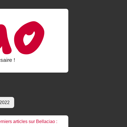
saire !
 2022
rniers articles sur Bellaciao :