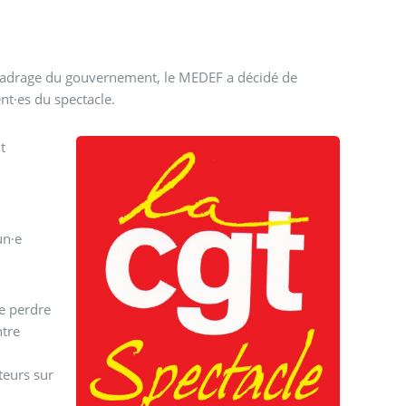
de cadrage du gouvernement, le MEDEF a décidé de
ent·es du spectacle.
t
un·e
de perdre
ntre
teurs sur