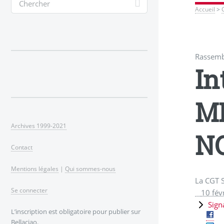
Accueil
>
Rassembl
In
ME
Archives 1999-2021
NO
Contact
Mentions légales
|
Qui sommes-nous
La CGT 
Se connecter
10 fév
Sign
L’inscription est obligatoire pour publier sur
Bellaciao.