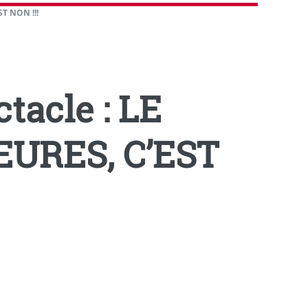
ST NON !!!
tacle : LE
EURES, C’EST