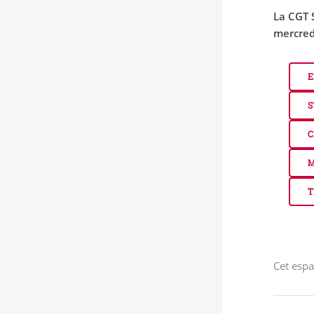
La CGT S
mercred
E
S
C
M
T
Cet espa