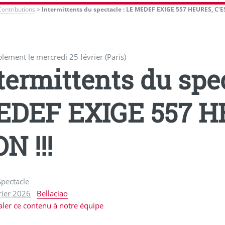
Contributions
>
Intermittents du spectacle : LE MEDEF EXIGE 557 HEURES, C’E
ement le mercredi 25 février (Paris)
termittents du spec
DEF EXIGE 557 H
N !!!
Spectacle
rier 2026
Bellaciao
aler ce contenu à notre équipe