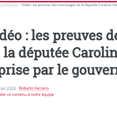
Contributions
>
Vidéo : les preuves des mensonges de la députée Caroline Yad
déo : les preuves
 la députée Caroli
prise par le gouv
rier 2026
Roberto Ferrario
aler ce contenu à notre équipe