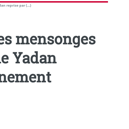
an reprise par (…)
 des mensonges
ne Yadan
ernement