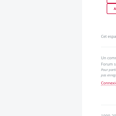
A
Cet espa
Un comm
Forum s
Pour parti
pas enregi
Connexi
1999-20