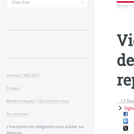
Accueil
>
Vi
de
re
Archives 1999-2021
Contact
13 fév
Mentions légales
|
Qui sommes-nous
Sign
Se connecter
L’inscription est obligatoire pour publier sur
Bellaciao.