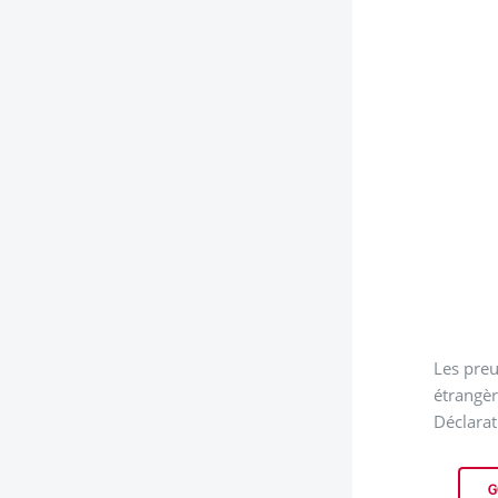
Les preu
étrangèr
Déclarat
G