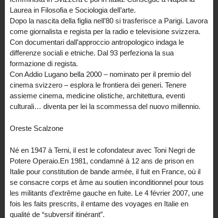
Laurea in Filosofia e Sociologia dell’arte.
Dopo la nascita della figlia nell’80 si trasferisce a Parigi. Lavora
come giornalista e regista per la radio e televisione svizzera.
Con documentari dall’approccio antropologico indaga le
differenze sociali e etniche. Dal 93 perfeziona la sua
formazione di regista.
Con Addio Lugano bella 2000 – nominato per il premio del
cinema svizzero – esplora le frontiera dei generi. Tenere
assieme cinema, medicine olistiche, architettura, eventi
culturali… diventa per lei la scommessa del nuovo millennio.
Oreste Scalzone
Né en 1947 à Terni, il est le cofondateur avec Toni Negri de
Potere Operaio.En 1981, condamné à 12 ans de prison en
Italie pour constitution de bande armée, il fuit en France, où il
se consacre corps et âme au soutien inconditionnel pour tous
les militants d’extrême gauche en fuite. Le 4 février 2007, une
fois les faits prescrits, il entame des voyages en Italie en
qualité de “subversif itinérant”.