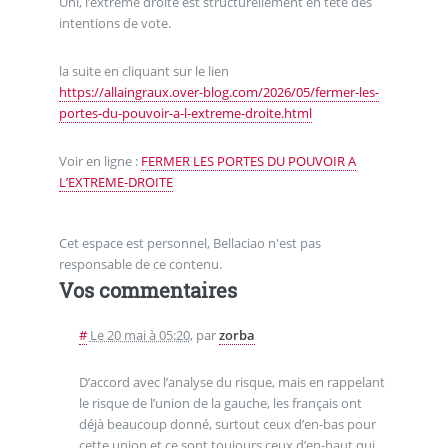
Uni, l’extrême droite est structurellement en tête des
intentions de vote.
la suite en cliquant sur le lien
https://allaingraux.over-blog.com/2026/05/fermer-les-
portes-du-pouvoir-a-l-extreme-droite.html
Voir en ligne :
FERMER LES PORTES DU POUVOIR A
L’EXTREME-DROITE
Cet espace est personnel, Bellaciao n'est pas
responsable de ce contenu.
Vos commentaires
#
Le 20 mai à 05:20
,
par
zorba
D’accord avec l’analyse du risque, mais en rappelant
le risque de l’union de la gauche, les français ont
déjà beaucoup donné, surtout ceux d’en-bas pour
cette union et ce sont toujours ceux d’en-haut qui