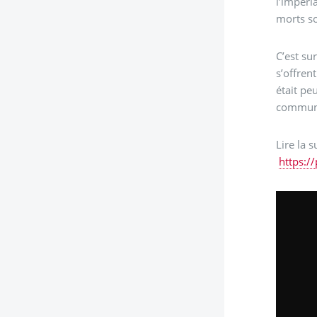
l’impéri
morts so
C’est su
s’offren
était pe
commun, 
Lire la s
https://