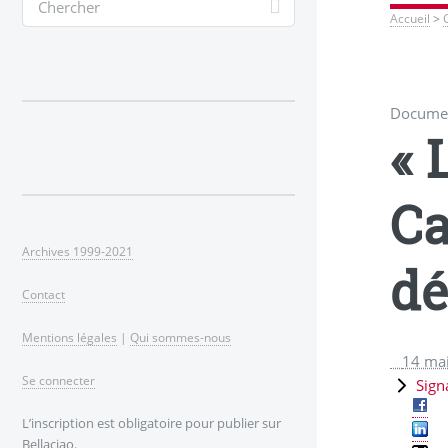
Accueil
>
Documen
« 
Ca
Archives 1999-2021
dé
Contact
Mentions légales
|
Qui sommes-nous
14 ma
Se connecter
Sign
L’inscription est obligatoire pour publier sur
Bellaciao.