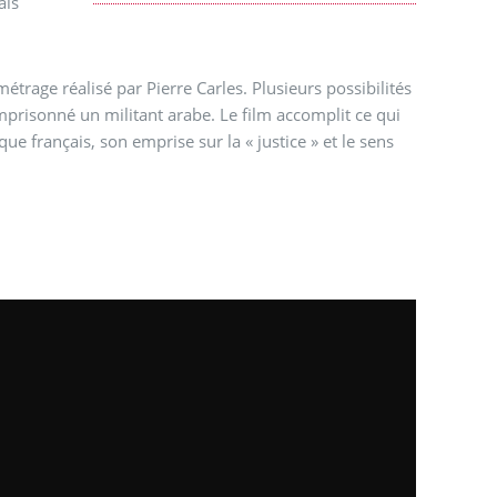
ais
étrage réalisé par Pierre Carles. Plusieurs possibilités
emprisonné un militant arabe. Le film accomplit ce qui
que français, son emprise sur la « justice » et le sens