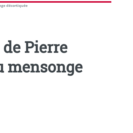
onge décortiquée
 de Pierre
 du mensonge