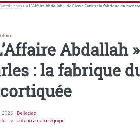
Contributions
>
« L’Affaire Abdallah » de Pierre Carles : la fabrique du mens
taire
L’Affaire Abdallah »
rles : la fabrique
cortiquée
i 2026
Bellaciao
aler ce contenu à notre équipe