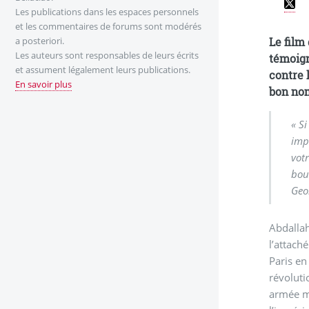
Les publications dans les espaces personnels
et les commentaires de forums sont modérés
Le film 
a posteriori.
Les auteurs sont responsables de leurs écrits
témoign
et assument légalement leurs publications.
contre 
En savoir plus
bon nom
« Si
imp
votr
bou
Geo
Abdallah
l’attach
Paris en
révoluti
armée ma