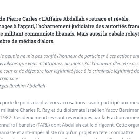
de Pierre Carles « L’Affaire Abdallah » retrace et révèle,
ages à l’appui, l’acharnement judiciaire des autorités fran
le militant communiste libanais. Mais aussi la cabale relay
bre de médias d’alors.
 le peuple ne m’a pas confié l’honneur de participer à ces actions ant
érialistes que vous m’attribuez, au moins j’ai l’honneur d’en être ac
e cour et de défendre leur légitimité face à la criminelle légitimité d
rreaux. »
rges Ibrahim Abdallah
 porte le poids de plusieurs accusations : avoir participé aux meu
é militaire Charles R. Ray et du diplomate israélien Yacov Barsima
 1982. Ces deux meurtres sont revendiqués par la Fraction armé
onnaire libanaise (FARL) dont Abdallah est le dirigeant. Cette orga
rxiste et anti-impérialiste n’a qu’un projet en tête : combattre