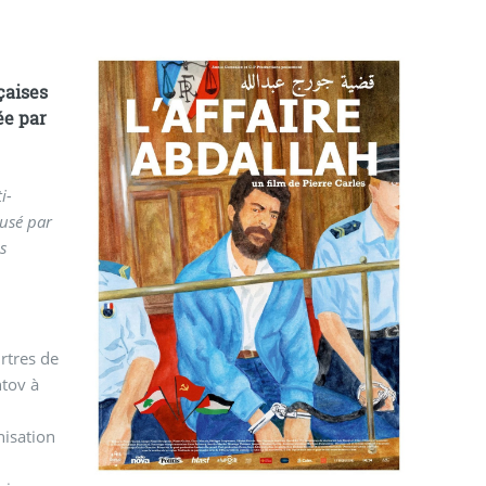
çaises
ée par
i-
cusé par
es
rtres de
ntov à
e
nisation