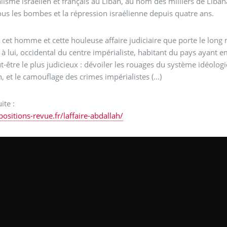
alisme israélien et français au Liban, au nom des milliers de Liban
us les bombes et la répression israélienne depuis quatre ans.
r cet homme et cette houleuse affaire judiciaire que porte le long m
t à lui, occidental du centre impérialiste, habitant du pays ayant 
ut-être le plus judicieux : dévoiler les rouages du système idéologi
et le camouflage des crimes impérialistes (...)
uite :
positions-revue.fr/laffaire-abdallah/