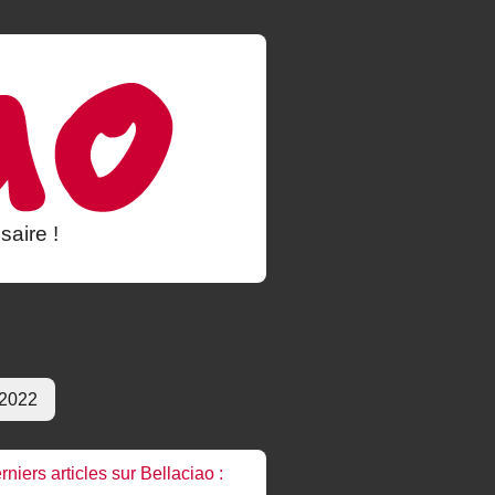
saire !
 2022
rniers articles sur Bellaciao :