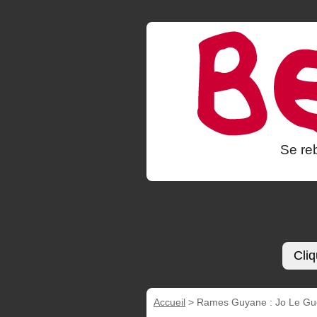
Se reb
Cliq
Accueil
>
Rames Guyane : Jo Le Guen