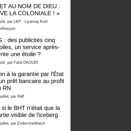
 ET AU NOM DE DIEU :
IVE LA COLONIALE ! »
oût, par LKP - Liyannaj Kont
ofitasyon
 : des publicités cinq
oiles, un service après-
nte une étoile ?
oût, par Farid DAOUDI
n à la garantie par l’État
un prêt bancaire au profit
u RN
juillet, par Raff
 si le BHT n’était que la
rtie visible de l’iceberg
juillet, par EndocrineWatch