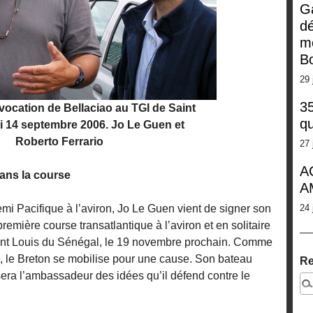
G
dé
m
Bo
29 
35
ocation de Bellaciao au TGI de Saint
qu
i 14 septembre 2006. Jo Le Guen et
Roberto Ferrario
27 
A
ans la course
A
mi Pacifique à l’aviron, Jo Le Guen vient de signer son
24 
emière course transatlantique à l’aviron et en solitaire
aint Louis du Sénégal, le 19 novembre prochain. Comme
, le Breton se mobilise pour une cause. Son bateau
Re
era l’ambassadeur des idées qu’il défend contre le