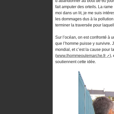
d’abandonner au bout de 60 jour
fait amputer des orteils. La ram
moi dans un lit, je me suis intér
les dommages dus à la pollution 
terminer la traversée pour laquel
Sur l’océan, on est confronté à un
que l’homme puisse y survivre. 
mondial, et c’est la cause pour l
(
www.lhommeoulemarche.fr
),
soutiennent cette idée.