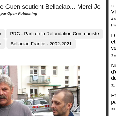
«
 Guen soutient Bellaciao... Merci Jo
V
par
Open-Publishing
4 a
Pw
o
PRC - Parti de la Refondation Communiste
LG
ét
o
Bellaciao France - 2002-2021
ve
3 a
No
d’
d
31 
Et
pa
30 