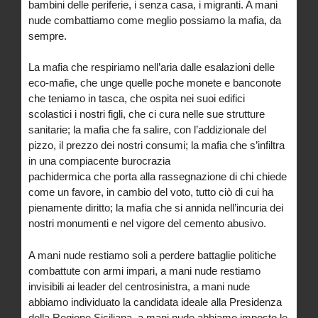
bambini delle periferie, i senza casa, i migranti. A mani
nude combattiamo come meglio possiamo la mafia, da
sempre.
La mafia che respiriamo nell’aria dalle esalazioni delle
eco-mafie, che unge quelle poche monete e banconote
che teniamo in tasca, che ospita nei suoi edifici
scolastici i nostri figli, che ci cura nelle sue strutture
sanitarie; la mafia che fa salire, con l’addizionale del
pizzo, il prezzo dei nostri consumi; la mafia che s’infiltra
in una compiacente burocrazia
pachidermica che porta alla rassegnazione di chi chiede
come un favore, in cambio del voto, tutto ciò di cui ha
pienamente diritto; la mafia che si annida nell’incuria dei
nostri monumenti e nel vigore del cemento abusivo.
A mani nude restiamo soli a perdere battaglie politiche
combattute con armi impari, a mani nude restiamo
invisibili ai leader del centrosinistra, a mani nude
abbiamo individuato la candidata ideale alla Presidenza
della Regione Siciliana, a mani nude abbiamo imposto le