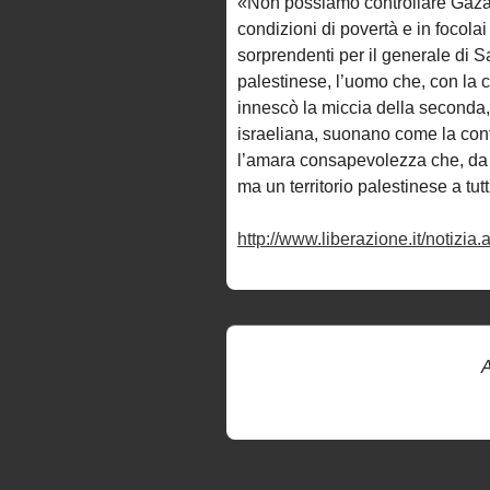
«Non possiamo controllare Gaza pe
condizioni di povertà e in focol
sorprendenti per il generale di S
palestinese, l’uomo che, con la 
innescò la miccia della seconda, 
israeliana, suonano come la con
l’amara consapevolezza che, da 
ma un territorio palestinese a tutti 
http://www.liberazione.it/notizi
A