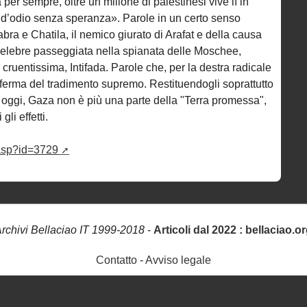
r sempre, oltre un milione di palestinesi vive lì in
ai d’odio senza speranza». Parole in un certo senso
abra e Chatila, il nemico giurato di Arafat e della causa
celebre passeggiata nella spianata delle Moschee,
cruentissima, Intifada. Parole che, per la destra radicale
ferma del tradimento supremo. Restituendogli soprattutto
oggi, Gaza non è più una parte della "Terra promessa",
gli effetti.
a.asp?id=3729
rchivi Bellaciao IT 1999-2018
-
Articoli dal 2022 : bellaciao.o
Contatto
-
Avviso legale