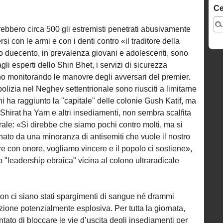
Ce
ebbero circa 500 gli estremisti penetrati abusivamente
rsi con le armi e con i denti contro «il traditore della
o duecento, in prevalenza giovani e adolescenti, sono
li esperti dello Shin Bhet, i servizi di sicurezza
no monitorando le manovre degli avversari del premier.
a polizia nel Neghev settentrionale sono riusciti a limitarne
hi ha raggiunto la "capitale" delle colonie Gush Katif, ma
Shirat ha Yam e altri insediamenti, non sembra scalfita
aterale: «Si direbbe che siamo pochi contro molti, ma si
minato da una minoranza di antisemiti che vuole il nostro
 con onore, vogliamo vincere e il popolo ci sostiene»,
b "leadership ebraica" vicina al colono ultraradicale
non ci siano stati spargimenti di sangue né drammi
azione potenzialmente esplosiva. Per tutta la giornata,
ntato di bloccare le vie d’uscita degli insediamenti per