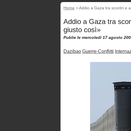
Home
>
Addio a Gaza tra scontri e ar
Addio a Gaza tra scont
giusto così»
Publie le mercoledì 17 agosto 200
Dazibao
Guerre-Conflitti
Interna