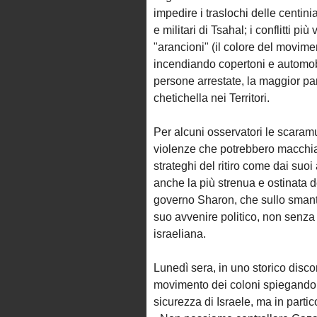
impedire i traslochi delle centinia
e militari di Tsahal; i conflitti p
"arancioni" (il colore del moviment
incendiando copertoni e automobil
persone arrestate, la maggior parte
chetichella nei Territori.
Per alcuni osservatori le scaramu
violenze che potrebbero macchiare
strateghi del ritiro come dai suo
anche la più strenua e ostinata d
governo Sharon, che sullo sman
suo avvenire politico, non senza 
israeliana.
Lunedì sera, in uno storico discor
movimento dei coloni spiegando 
sicurezza di Israele, ma in parti