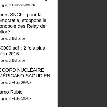
luglio, di EndocrineWatch
ares SNCF : pour la
mocratie, stoppons le
onopole des Relay de
lloré !
luglio, di Bellaciao
0000 sdf : 2 fois plus
’en 2016 !
luglio, di Bellaciao
CCORD NUCLÉAIRE
MÉRICANO SAOUDIEN
luglio, di Allain GRAUX
arco Rubio
luglio, di Allain GRAUX