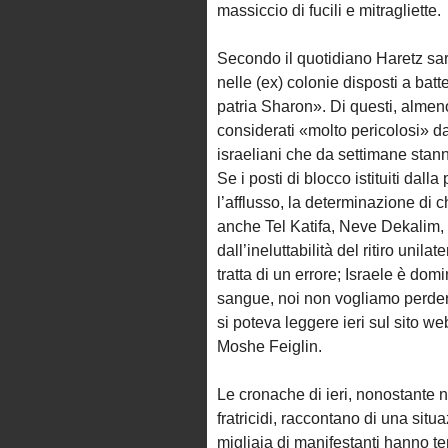
massiccio di fucili e mitragliette.
Secondo il quotidiano Haretz sar
nelle (ex) colonie disposti a batte
patria Sharon». Di questi, almen
considerati «molto pericolosi» dag
israeliani che da settimane stan
Se i posti di blocco istituiti dall
l’afflusso, la determinazione di c
anche Tel Katifa, Neve Dekalim, 
dall’ineluttabilità del ritiro unil
tratta di un errore; Israele è do
sangue, noi non vogliamo perdere
si poteva leggere ieri sul sito we
Moshe Feiglin.
Le cronache di ieri, nonostante 
fratricidi, raccontano di una situ
migliaia di manifestanti hanno te