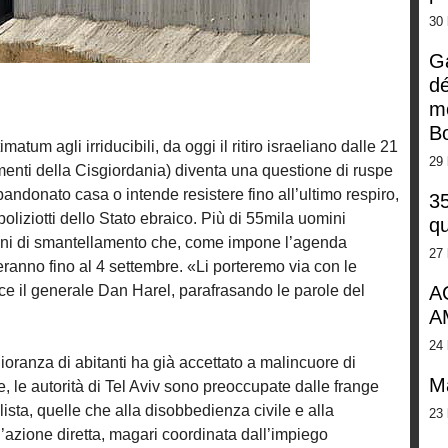
30 
G
dé
m
Bo
matum agli irriducibili, da oggi il ritiro israeliano dalle 21
29 
menti della Cisgiordania) diventa una questione di ruspe
andonato casa o intende resistere fino all’ultimo respiro,
35
poliziotti dello Stato ebraico. Più di 55mila uomini
qu
ioni di smantellamento che, come impone l’agenda
27 
ranno fino al 4 settembre. «Li porteremo via con le
sce il generale Dan Harel, parafrasando le parole del
A
A
24 
ranza di abitanti ha già accettato a malincuore di
M
e, le autorità di Tel Aviv sono preoccupate dalle frange
ista, quelle che alla disobbedienza civile e alla
23 
’azione diretta, magari coordinata dall’impiego