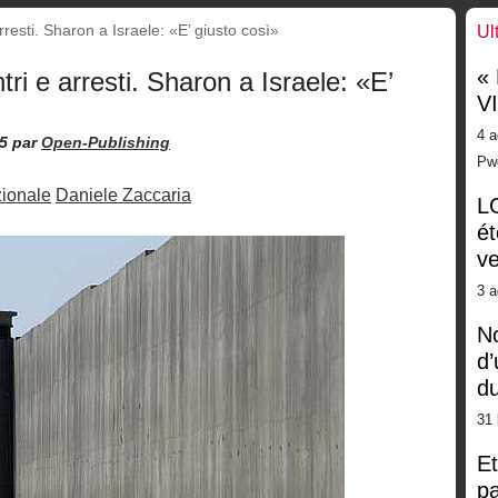
resti. Sharon a Israele: «E’ giusto così»
Ul
«
ri e arresti. Sharon a Israele: «E’
V
4 a
5
par
Open-Publishing
Pw
zionale
Daniele Zaccaria
LG
ét
ve
3 a
No
d’
d
31 
Et
pa