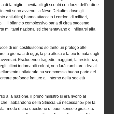
ia di famiglie. Inevitabili gli scontri con forze dell’ordine
iù violenti sono avvenuti a Neve Dekalim, dove gli
o anti-ritiro) hanno attaccato i cordoni di militari,
i. Il bilancio complessivo parla di circa ottocento
 militanti nazionalisti che tentavano di infiltrarsi alla
cce di ieri costituiscono soltanto un prologo alle
 la giornata di oggi, la più attesa e la più temuta dagli
i avversari. Escludendo tragedie maggiori, la resistenza,
egli ultimi indomabili coloni, non farà cambiare idea al
tellamento unilaterale ha scommesso buona parte del
creare profonde fratture all’interno della società
so alla nazione, il primo ministro si era rivolto al
che l’abbandono della Striscia «é necessario» per la
colar modo è una questione di buon senso e giustizia: