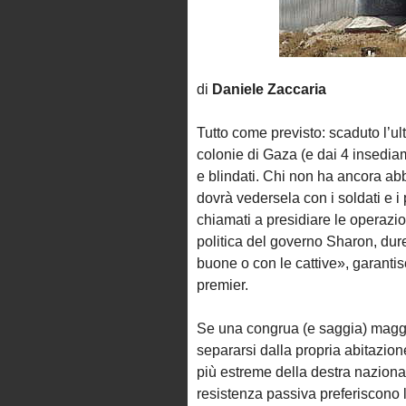
di
Daniele Zaccaria
Tutto come previsto: scaduto l’ulti
colonie di Gaza (e dai 4 insedia
e blindati. Chi non ha ancora abb
dovrà vedersela con i soldati e i 
chiamati a presidiare le operaz
politica del governo Sharon, dure
buone o con le cattive», garanti
premier.
Se una congrua (e saggia) maggio
separarsi dalla propria abitazion
più estreme della destra nazional
resistenza passiva preferiscono l