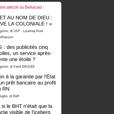
timi articoli su Bellaciao :
 ET AU NOM DE DIEU :
IVE LA COLONIALE ! »
gosto, di LKP - Liyannaj Kont
ofitasyon
 : des publicités cinq
oiles, un service après-
nte une étoile ?
gosto, di Farid DAOUDI
n à la garantie par l’État
un prêt bancaire au profit
u RN
luglio, di Raff
 si le BHT n’était que la
rtie visible de l’iceberg